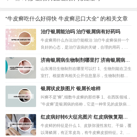
“牛皮癣吃什么好得快 牛皮癣忌口大全” 的相关文章
治疗银屑能治吗 治疗银屑病有好药吗
牛皮癣用什么办法治疗能根治 治疗牛皮癣保持一个
良好的心态，是治疗该病的关键，合理的用药，还
是可以降低其复发几率的。用药时应注意：不可片
济南银屑病生物制剂哪里打 济南银屑病医
面追求近期疗效。西医治疗虽然快捷，但是容易复
院中医研究所地址
发。选用中医治疗比较好。第一：双氧水治疗牛皮
山东潍坊生物制剂在哪里可以打 1、生物剂能在卫生
癣。双氧水在我们的日常生活中非常常见，此偏方
室打。根据查询相关公开信息显示，生物制剂都是
需要将双氧水稀释，在双氧水中兑入一...
需要注射使用的，其中皮下注射的剂型是可以在卫
银屑状皮肤图片 银屑长啥样
生室打的。具备的条件，第一要注意卫生，在用药
的时候要注意手和注射部位的消毒。2、潍坊德诺泰
叫癣不是“癣”,细数牛皮癣的那些事 1、在西医领域，
克生物科技有限公司是2018-06-19在山东省注册成
“牛皮癣”是银屑病的俗称，它是一种常见的皮肤病，
立的其他有限责任公司...
虽然带“癣”字，但并非大家理解的癣病，它不是由真
红皮病好转6大征兆图片 红皮病恢复期一
菌感染引起的，不具有传染性。2、我们通常所说的
般多久
牛皮癣并不是真正医学意义上的癣。这种叫法其实
牛皮鲜的特征是什么 1、皮肤弥漫性发红、干燥，覆
是不科学的。3、你好！牛皮癣并非癣病，它与传染
以薄鳞屑，有正常皮岛，有牛皮癣皮损特征。2、牛