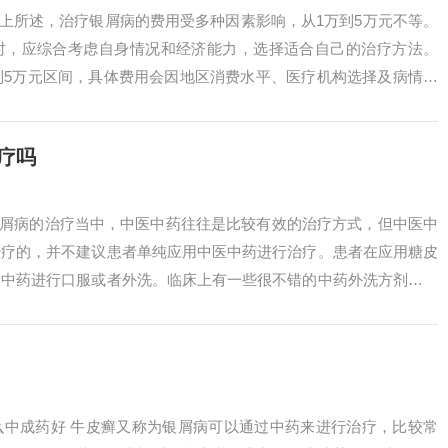
综上所述，治疗银屑病的费用受多种因素影响，从1万到5万元不等。
时，应综合考虑自身情况和经济能力，选择适合自己的治疗方法。
到5万元区间，具体费用会因地区消费水平、医疗机构选择及病情严
能由内分...
疗吗
银屑病的治疗当中，中医中药往往是比较有效的治疗方式，但中医中
治疗的，并不建议患者单纯应用中医中药进行治疗。患者在应用糖皮
用中药进行口服或者外洗。临床上有一些很不错的中药外洗方剂，是
表现的。2...
么中成药好 牛皮癣又称为银屑病可以通过中药来进行治疗，比较常