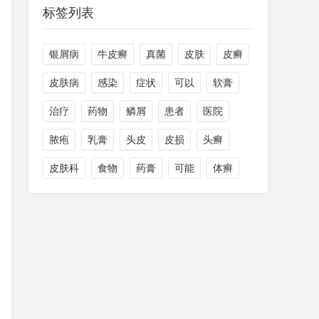
标签列表
银屑病
牛皮癣
真菌
皮肤
皮癣
皮肤病
感染
症状
可以
软膏
治疗
药物
鳞屑
患者
医院
脓疱
乳膏
头皮
皮损
头癣
皮肤科
食物
药膏
可能
体癣