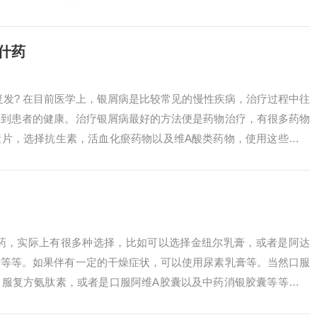
制剂、甲氨蝶...
什药
复发? 在目前医学上，银屑病是比较常见的慢性疾病，治疗过程中往
害到患者的健康。治疗银屑病最好的方法便是药物治疗，有很多药物
素片，选择抗生素，活血化瘀药物以及维A酸类药物，使用这些药物
主治：用...
用药，实际上有很多种选择，比如可以选择金纽尔乳膏，或者是阿达
士等等。如果伴有一定的干燥症状，可以使用尿素乳膏等。当然口服
口服复方氨肽素，或者是口服阿维A胶囊以及中药消银胶囊等等。牛
要包括以下几...