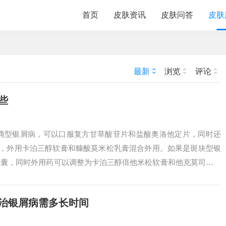
首页
皮肤资讯
皮肤问答
皮肤
最新
浏览
评论
些
点滴型银屑病，可以口服复方甘草酸苷片和盐酸奥洛他定片，同时还
2，外用卡泊三醇软膏和糠酸莫米松乳膏混合外用。如果是斑块型银
胶囊，同时外用药可以调整为卡泊三醇倍他米松软膏和他克莫司软膏
，轻度以外...
药治银屑病需多长时间