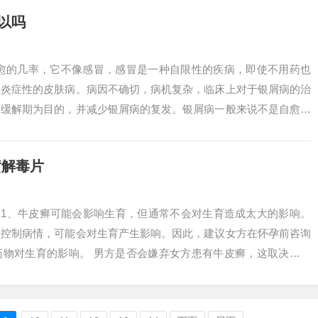
以吗
自愈的几率，它不像感冒，感冒是一种自限性的疾病，即使不用药也
性炎症性的皮肤病。病因不确切，病机复杂，临床上对于银屑病的治
长缓解期为目的，并减少银屑病的复发。银屑病一般来说不是自愈性
77%左右...
黄解毒片
 1、牛皮癣可能会影响生育，但通常不会对生育造成太大的影响。
来控制病情，可能会对生育产生影响。因此，建议女方在怀孕前咨询
药物对生育的影响。 男方是否会嫌弃女方患有牛皮癣，这取决于男
确实可以结...