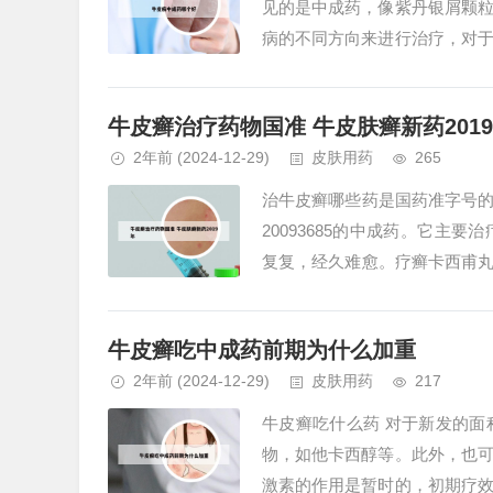
见的是中成药，像紫丹银屑颗
病的不同方向来进行治疗，对
的适用性，针对多种皮肤问题能够
牛皮癣治疗药物国准 牛皮肤癣新药201
2年前
(2024-12-29)
皮肤用药
265
治牛皮癣哪些药是国药准字号的
20093685的中成药。它
复复，经久难愈。疗癣卡西甫丸
连，芝麻，菝葜，无偏性较大的..
牛皮癣吃中成药前期为什么加重
2年前
(2024-12-29)
皮肤用药
217
牛皮癣吃什么药 对于新发的
物，如他卡西醇等。此外，也
激素的作用是暂时的，初期疗