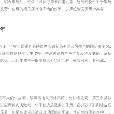
粒、郁金银屑片、银朵兰以及疗癣卡西甫丸等，这些药物针对于银屑
于改善牛皮癣的相关症状有不错的效果。肤康超能克菌组合具有广泛
提供有效的治...
9年
? 1、疗癣卡西甫丸是陕西摩美得制药有限公司生产的国药准字为Z
主要治疗顽固性皮肤病，牛皮癣。牛皮癣是慢性炎性复发性皮肤病，反反
临床上治疗牛皮癣一般要持续3-12个疗程，效果可靠。此药成分黄
.
面积不大的牛皮癣，尽可能地采用外用药，比如维生素、第三个类似
可以应用糖皮质激素，对于糖皮质激素的作用，必须认识到到糖皮质
效显著，但是突然停药后会出现缓跳的现象。其药物分类有多种，维