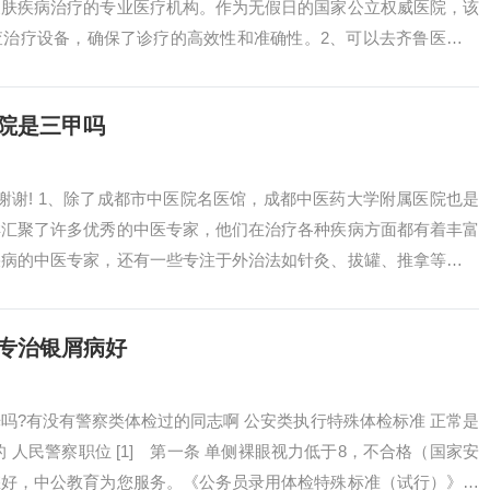
皮肤疾病治疗的专业医疗机构。作为无假日的国家公立权威医院，该
查治疗设备，确保了诊疗的高效性和准确性。2、可以去齐鲁医院或
屑病：该...
院是三甲吗
,谢谢! 1、除了成都市中医院名医馆，成都中医药大学附属医院也是
样汇聚了许多优秀的中医专家，他们在治疗各种疾病方面都有着丰富
疾病的中医专家，还有一些专注于外治法如针灸、拔罐、推拿等治疗
，这里...
专治银屑病好
吗?有没有警察类体检过的同志啊 公安类执行特殊体检标准 正常是
 人民警察职位 [1] 第一条 单侧裸眼视力低于8，不合格（国家安
您好，中公教育为您服务。《公务员录用体检特殊标准（试行）》要