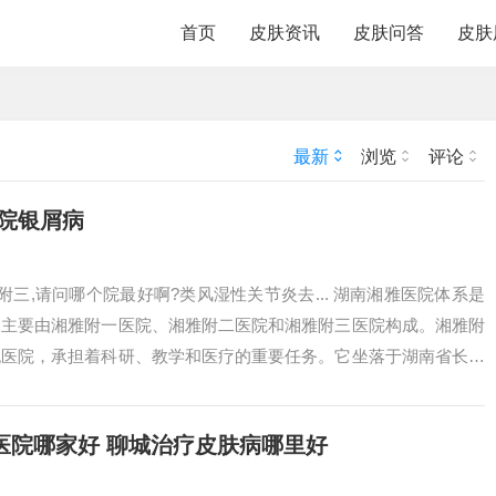
首页
皮肤资讯
皮肤问答
皮肤
最新
浏览
评论
院银屑病
附三,请问哪个院最好啊?类风湿性关节炎去... 湖南湘雅医院体系是
它主要由湘雅附一医院、湘雅附二医院和湘雅附三医院构成。湘雅附
舰医院，承担着科研、教学和医疗的重要任务。它坐落于湖南省长沙
医...
医院哪家好 聊城治疗皮肤病哪里好