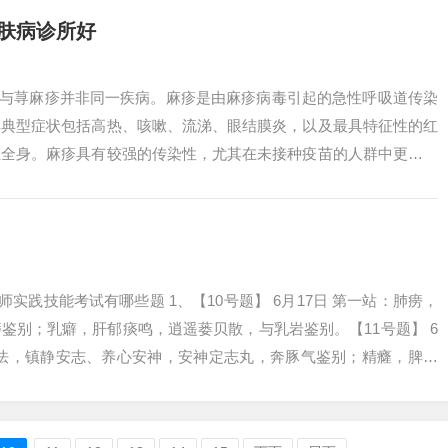
肤病诊所好
疹与荨麻疹并非同一疾病。麻疹是由麻疹病毒引起的急性呼吸道传染
其典型症状包括高热、咳嗽、流涕、眼结膜炎，以及最具特征性的红
至全身。麻疹具有较强的传染性，尤其在未接种疫苗的人群中更为常
湿疹等过敏...
医师实践技能考试有哪些题 1、【10号题】 6月17日 第一站：肺痨，
鉴别；乳癖，肝郁痰鸣，逍遥蒌贝散，与乳岩鉴别。【11号题】 6
胆怯，镇静安志、养心安神，安神定志丸，奔豚气鉴别；精癃，脾肾