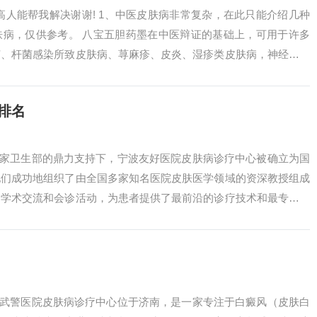
高人能帮我解决谢谢! 1、中医皮肤病非常复杂，在此只能介绍几种
肤病，仅供参考。 八宝五胆药墨在中医辩证的基础上，可用于许多
菌、杆菌感染所致皮肤病、荨麻疹、皮炎、湿疹类皮肤病，神经障碍
管性皮肤...
排名
国家卫生部的鼎力支持下，宁波友好医院皮肤病诊疗中心被确立为国
他们成功地组织了由全国多家知名医院皮肤医学领域的资深教授组成
的学术交流和会诊活动，为患者提供了最前沿的诊疗技术和最专业的
一家综合性...
东武警医院皮肤病诊疗中心位于济南，是一家专注于白癜风（皮肤白