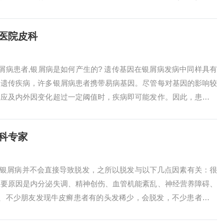
.
医院皮科
银屑病患者,银屑病是如何产生的? 遗传基因在银屑病发病中同样具有
因遗传疾病，许多银屑病患者携带易病基因。尽管每对基因的影响较
效应及内外因变化超过一定阈值时，疾病即可能发作。因此，患者需
良刺激...
科专家
部银屑病并不会直接导致脱发，之所以脱发与以下几点因素有关：很
主要原因是内分泌失调、精神创伤、血管机能紊乱、神经营养障碍、
2、不少朋友发现牛皮癣患者有的头发稀少，会脱发，不少患者都剪
。其实这种...