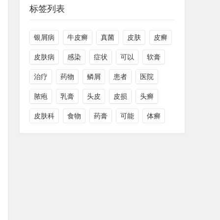
标签列表
银屑病
牛皮癣
真菌
皮肤
皮癣
皮肤病
感染
症状
可以
软膏
治疗
药物
鳞屑
患者
医院
脓疱
乳膏
头皮
皮损
头癣
皮肤科
食物
药膏
可能
体癣