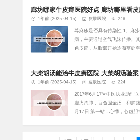
廊坊哪家牛皮癣医院好点 廊坊哪里看皮
1年前
(2025-04-15)
皮肤医院
248
荨麻疹是否具有传染性 1、麻
病，主要通过空气飞沫传播。
色皮疹，从脸部开始逐渐蔓延
见。2、它是由于过敏引起的，与
大柴胡汤能治牛皮癣医院 大柴胡汤验案
1年前
(2025-04-15)
皮肤医院
224
2017年6月17号中医执业助理
虚火灼肺，百合固金汤，和肺痿
月17日 第一站：心悸，心虚
气虚，补脾益气，温肾...