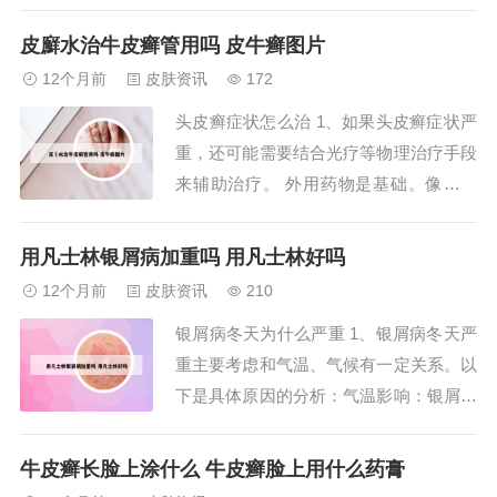
涂抹，这些药物有助于软化鳞屑，减轻症
状。 专用药水：对于重度患者，推荐使
皮廯水治牛皮癣管用吗 皮牛癣图片
用达力士溶液擦剂，直接在头皮上擦涂，
12个月前
皮肤资讯
172
效果较为显著。2、外用药物治疗：如2%
头皮癣症状怎么治 1、如果头皮癣症状严
10%焦油洗发水，以及卡泊三醇和糖皮质
重，还可能需要结合光疗等物理治疗手段
激素...
来辅助治疗。 外用药物是基础。像一些
常见的抗真菌药膏，能直接涂抹在头皮有
癣的部位。它可以抑制真菌细胞壁的合成
用凡士林银屑病加重吗 用凡士林好吗
等，从而达到杀灭真菌的目的。每天按照
12个月前
皮肤资讯
210
规定的次数和剂量使用，能逐渐改善头皮
银屑病冬天为什么严重 1、银屑病冬天严
癣的症状，比如减轻瘙痒、减少皮屑等。
重主要考虑和气温、气候有一定关系。以
2、外用药...
下是具体原因的分析：气温影响：银屑病
在冬季往往病情加重，这可能与冬季气温
较低有关。低温环境可能导致皮肤屏障功
牛皮癣长脸上涂什么 牛皮癣脸上用什么药膏
能受损，使得皮肤更容易受到外界刺激和