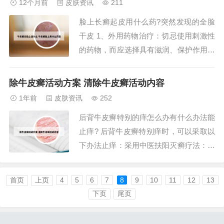
12个月前
皮肤资讯
211
感染，从而加剧银屑病的症状。2、气候
脸上长癣起皮用什么药?突然发现的全脸
影响显著：气候因素是银屑病发病的诱因
干皮 1、外用药物治疗：切忌使用刺激性
之一，其中...
的药物，而应选择具有滋润、保护作用的
制剂，如硼酸软膏、依硼搽剂、氧化锌新
霉素软膏等。短期使用地塞米松霜也可能
除牛皮癣活动方案 清除牛皮癣活动内容
有一定效果，但需遵医嘱使用。内服药物
1年前
皮肤资讯
252
治疗：补充维生素和微量元素，如21金维
后背牛皮癣特别的痒怎么办有什么办法能
他丸、复合维生素B等，有助于改善病
止痒? 后背牛皮癣特别痒时，可以采取以
情。2、脸...
下办法止痒：采用中医扶阳灭癣疗法：该
疗法通过调整体内环境，改善患者体内的
阳虚体质，达到阴阳平衡，从而有效缓解
首页
上页
4
5
6
7
8
9
10
11
12
13
瘙痒等症状。治疗过程中，医生会根据患
下页
尾页
者具体情况，采用温阳解表法、温阳散寒
法、温阳化瘀法、温阳清热法等方法，标