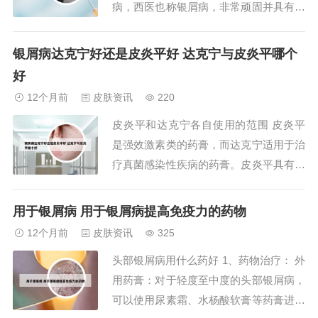
病，西医也称银屑病，非常顽固并具有复
发性，并有季节性，春冬季比较严重。其
皮损特征是红色丘疹或斑块上覆有多层银
银屑病达克宁好还是皮炎平好 达克宁与皮炎平哪个
白色鳞屑。 意见建议：目前尚无特效治
好
疗，局部可用无 刺激性软膏外搽，如硼
12个月前
皮肤资讯
220
酸软膏，尿素霜，白降汞，水杨酸软膏
皮炎平和达克宁各自使用的范围 皮炎平
等。皮肤出现...
是强效激素类的药膏，而达克宁适用于治
疗真菌感染性疾病的药膏。皮炎平具有抗
炎、止痒、抗过敏的作用，主要用于治疗
各种类型的皮炎、湿疹、银屑病、神经性
用于银屑病 用于银屑病提高免疫力的药物
皮炎、扁平苔藓等，但皮炎平不能用于治
12个月前
皮肤资讯
325
疗真菌感染性疾病。皮炎平：主要用于治
头部银屑病用什么药好 1、药物治疗： 外
疗各种非感染性的炎症性的皮肤病，如皮
用药膏：对于轻度至中度的头部银屑病，
炎湿疹、过敏...
可以使用尿素霜、水杨酸软膏等药膏进行