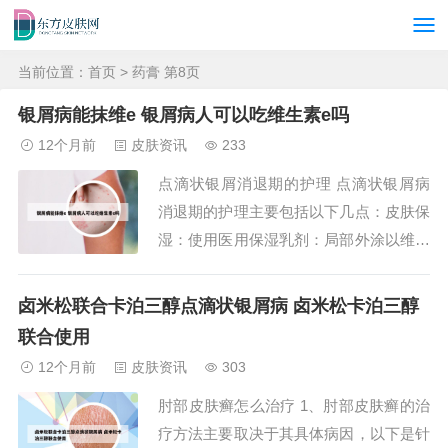
当前位置：
首页
> 药膏 第8页
银屑病能抹维e 银屑病人可以吃维生素e吗
12个月前
皮肤资讯
233
点滴状银屑消退期的护理 点滴状银屑病
消退期的护理主要包括以下几点：皮肤保
湿：使用医用保湿乳剂：局部外涂以维持
皮肤水分。外涂尿素维E乳膏：有助于皮
肤保湿和恢复。日常沐浴：保持沐浴习
卤米松联合卡泊三醇点滴状银屑病 卤米松卡泊三醇
惯：可以经常沐浴，但需注意方式。避免
联合使用
搓洗和热水烫洗：以免刺激皮肤，加重病
12个月前
皮肤资讯
303
情。沐浴后涂保湿剂：沐浴后立即涂抹保
肘部皮肤癣怎么治疗 1、肘部皮肤癣的治
湿剂，锁住水分...
疗方法主要取决于其具体病因，以下是针