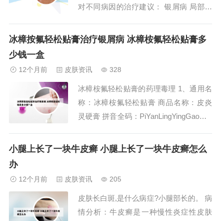
对不同病因的治疗建议： 银屑病 局部外
用药物：早上使用卤米松乳膏，晚上使用
卡泊三醇乳膏，连用12周。好转后，改为
冰樟按氟轻松贴膏治疗银屑病 冰樟桉氟轻松贴膏多
卡泊三醇乳膏连用5天，同时卤米松乳膏
少钱一盒
连用2天。此后停用卤米松乳膏，继续用
12个月前
皮肤资讯
328
卡泊三醇乳膏至皮损消退。2、肘部皮肤
冰樟桉氟轻松贴膏的药理毒理 1、通用名
癣可以...
称：冰樟桉氟轻松贴膏 商品名称：皮炎
灵硬膏 拼音全码：PiYanLingYingGao（Li
ngRui）【主要成份】本品为复方制剂，
其组分为：醋酸氟轻松、冰片、樟脑、水
小腿上长了一块牛皮癣 小腿上长了一块牛皮癣怎么
杨酸甲酯、桉叶油。【性 状】本品为淡
办
黄色的橡胶膏，气芳香。2、对橡皮膏或
12个月前
皮肤资讯
205
制剂成分过敏者禁用。病...
皮肤长白斑,是什么病症?小腿部长的。 病
情分析：牛皮癣是一种慢性炎症性皮肤