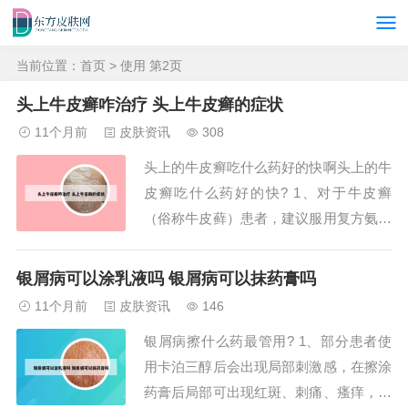
当前位置：
首页
> 使用 第2页
头上牛皮癣咋治疗 头上牛皮癣的症状
11个月前
皮肤资讯
308
头上的牛皮癣吃什么药好的快啊头上的牛
皮癣吃什么药好的快? 1、对于牛皮癣
（俗称牛皮藓）患者，建议服用复方氨肽
素片。这类药物主要用于银屑病治疗。在
服用期间，应避免食用辛辣、油腻、刺激
银屑病可以涂乳液吗 银屑病可以抹药膏吗
性食物，多喝水，多吃新鲜蔬菜和水果，
11个月前
皮肤资讯
146
避免海鲜、过敏性食物以及生冷食物的摄
银屑病擦什么药最管用? 1、部分患者使
入。同时，保持个人卫生，勤洗手，增加
用卡泊三醇后会出现局部刺激感，在擦涂
户外活动，保...
药膏后局部可出现红斑、刺痛、瘙痒，皮