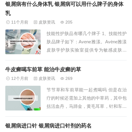
短时间使用：对皮肤通常没有危害，可以
银屑病有什么身体乳 银屑病可以用什么牌子的身体
用于治疗皮肤的寻常痤疮或皮肤角化性疾
乳
病。 长时间使用：可能会对皮肤产生危
11个月前
皮肤资讯
205
害，如有皮肤刺激症状，应立即停药。皮
技能性护肤品有哪几个牌子 1、技能性护
肤刺激：长期...
肤品牌子如下：Avene雅漾。Avène雅漾
皮肤学护肤实验室提供专为敏感皮肤研
制、得到皮肤科医生推荐的一系列护理产
品。Avène雅漾活泉水蕴含独特的生物和
牛皮癣喝车前草 能治牛皮癣的草
矿物遗产，具有舒缓、抗刺激、软化特
12个月前
皮肤资讯
269
性，将其用于治疗皮肤病。玉泽。玉泽，
节节草和车前草能一起煮喝吗 但是在治
专注于皮肤屏障修护，由上海家化汇聚各
疗的时候还需加上其他的中草药，其中包
大...
括活血丹，马蹄金，黄毛耳草，针和车前
草，将它们共同煮水，服用之后才可快速
消除体内的炎症问题。看了一下文章，相
银屑病进口针 银屑病进口针剂的药名
信大家了解了更多关于节节草的药用价