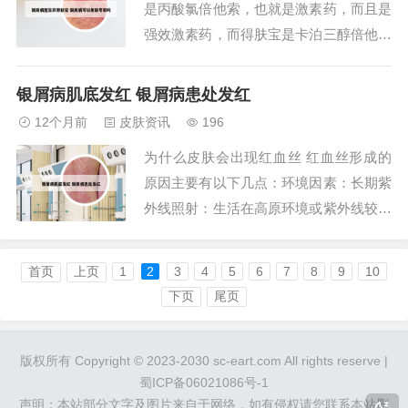
是丙酸氯倍他索，也就是激素药，而且是
线电波...
强效激素药，而得肤宝是卡泊三醇倍他米
松复方药剂，属于非激素药，而是是副作
用很低的那种。金纽尔的话，如果题主你
银屑病肌底发红 银屑病患处发红
是在银屑病的爆发期，那么在医生的指导
12个月前
皮肤资讯
196
下，用个一两天问题不是很大，但长时间
为什么皮肤会出现红血丝 红血丝形成的
用的话可能会产生很多副作用。得肤宝是
原因主要有以下几点：环境因素：长期紫
可以长效使...
外线照射：生活在高原环境或紫外线较强
地区的人群，由于长期受到强烈紫外线的
照射，皮肤容易变薄，从而导致红血丝增
首页
上页
1
2
3
4
5
6
7
8
9
10
多。遗传因素：先天性面部皮肤薄：部分
下页
尾页
人群由于家族遗传，面部皮肤天生较薄，
这使得红血丝更容易显现和增多。区域环
版权所有 Copyright © 2023-2030 sc-eart.com All rights reserve |
境因素 高原...
蜀ICP备06021086号-1
声明：本站部分文字及图片来自于网络，如有侵权请您联系本站删