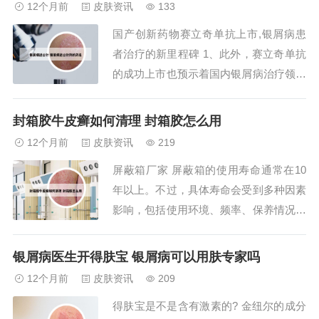
12个月前
皮肤资讯
133
值，不过凡事都有两面性，节节草虽好，
国产创新药物赛立奇单抗上市,银屑病患
但是一定要合理的运用，才可以将它的效
者治疗的新里程碑 1、此外，赛立奇单抗
果发挥得更好。...
的成功上市也预示着国内银屑病治疗领域
的蓬勃发展。未来，预计将有更多创新的
生物制剂药物上市，这些新型药物不仅有
封箱胶牛皮癣如何清理 封箱胶怎么用
望提供卓越的疗效，实现皮损几乎完全清
12个月前
皮肤资讯
219
除的目标，还将以更加亲民的价格惠及广
屏蔽箱厂家 屏蔽箱的使用寿命通常在10
大患者。这将为银屑病患者带来更大的福
年以上。不过，具体寿命会受到多种因素
音，全面提...
影响，包括使用环境、频率、保养情况以
及屏蔽箱材质和质量等。采用镀锌钢板、
防火隔音棉等材质的屏蔽箱，如苏州安肯
银屑病医生开得肤宝 银屑病可以用肤专家吗
瑞电子科技有限公司的产品，使用寿命可
12个月前
皮肤资讯
209
达20年。某些屏蔽箱的开口寿命可达100
得肤宝是不是含有激素的? 金纽尔的成分
万次以上。屏蔽牌是指一种可用于屏蔽无