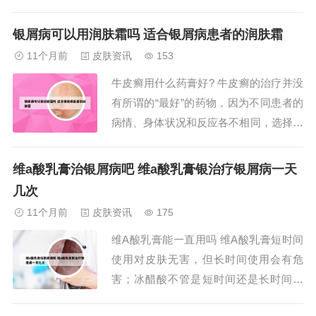
疹在原有面积上出现扩大，一旦出现这样
的情况，就说明有过敏反应，建议立即停
银屑病可以用润肤霜吗 适合银屑病患者的润肤霜
止使用并咨询医生，更换药膏。卡泊三醇
11个月前
皮肤资讯
153
可以治疗银屑病，但患者一定要严格按照
牛皮癣用什么药膏好? 牛皮癣的治疗并没
药膏的使用说明，足量、足疗程地使用药
有所谓的“最好”的药物，因为不同患者的
物。2、银...
病情、身体状况和反应各不相同，选择药
物需要个体化考虑。以下是一些关于牛皮
癣治疗药物的建议：外用药：魔洁拔藓
维a酸乳膏治银屑病吧 维a酸乳膏银治疗银屑病一天
膏：这是一种被提及的外用药膏，据称对
几次
牛皮癣有一定的治疗效果。然而，请注
11个月前
皮肤资讯
175
意，任何药物的效果都可能因人而异，且
维A酸乳膏能一直用吗 维A酸乳膏短时间
使用前应咨询...
使用对皮肤无害，但长时间使用会有危
害；冰醋酸不管是短时间还是长时间使
用，对皮肤都会产生危害。维A酸乳膏：