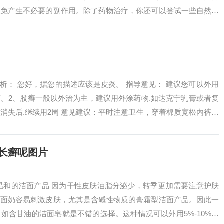
以免产生不必要的副作用。除了药物治疗，你还可以尝试一些自然疗
癣在临床上...
分析： 您好，据您的描述应该是皮炎。 指导意见： 建议您可以外用
。2、股癣一般以外治为主，建议用外涂药物.如达克宁乳膏或者复
消失后.继续用2周 意见建议：平时注意卫生，穿着棉质宽松内裤，
..
长癣呢图片
温和的洁面产品 因为干性皮肤油脂分泌少，转季更加需要注意护肤
洗面奶容易刺激皮肤，尤其是含碱性物质的膏霜型洁面产品。因此一
如含甘油的洁面皂就是不错的选择。这种情况可以外用5%-10%的