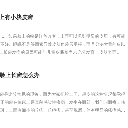
平时注...
上有小块皮癣
 1、如果脸上的癣是红色改变，上面可以见到明显的皮屑，有可能
息不好、睡眠不足等因素导致皮肤角质层受损，而且分泌大量的皮以
脸上长癣发病的原因可能与儿童皮脂腺尚未充分发育，皮肤表面缺乏
体内缺乏维...
孩脸上长癣怎么办
长癣是比较常见的现象，因为大家把脸上干、起皮的这种情况都觉得
真正的癣在临床上是真菌感染性疾病，发生在面部，我们叫面癣，临
红斑，上面有细小的丘疹、丘疱疹，甚至脱屑，伴有明显的瘙痒感。
染了癣菌。...