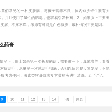
是儿童们常见的一种皮肤病，与孩子营养不良，体内缺少维生素有关
部，并且使用了碱性的肥皂，也容易引发长癣。2、如果脸上主要出
的皮屑、不疼不痒，考虑有可能是白色糠疹，该种情况主要是因为维
导致的皮肤改...
么药膏
般情况下，脸上如果第一次长廯的话，需要做一下，真菌培养，看看
够对症治疗，尽量第一次就治疗彻底，否则以后容易反复复发，不能
一般考虑使用，激素类软膏或者复方黄柏液进行清洗。2、宝宝如果
一些抗真菌...
9
10
11
12
13
14
下页
尾页