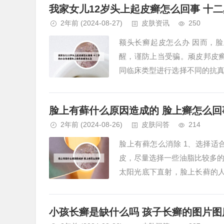
我家女儿12岁头上起皮癣怎么回事 十
2年前
(2024-08-27)
皮肤资讯
250
额头长癣起皮怎么办 因而，
醒，谨防上当受骗。顽皮邦皮
同临床类型进行选择不同的抗
方水杨酸酊、复方间苯二酚涂剂等
脸上有藓什么原因造成的 脸上癣怎么回
2年前
(2024-08-26)
皮肤问答
214
脸上有藓怎么消除 1、选择
皮，尽量选择一些油脂比较多
太阳光底下直射，脸上长藓的
皂清理。脸癣与细菌感染相关，建
小孩长癣是缺什么吗 孩子长癣的图片图