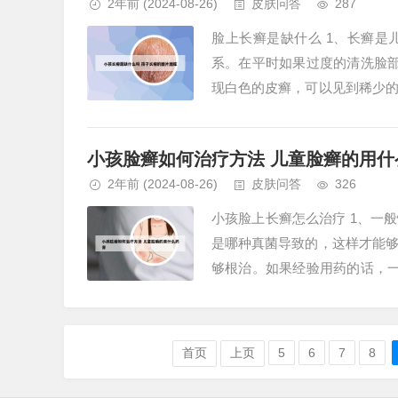
2年前
(2024-08-26)
皮肤问答
287
脸上长癣是缺什么 1、长癣
系。在平时如果过度的清洗脸
现白色的皮癣，可以见到稀少
生素C缺乏，或者肚子里有虫子所
小孩脸癣如何治疗方法 儿童脸癣的用什
2年前
(2024-08-26)
皮肤问答
326
小孩脸上长癣怎么治疗 1、一
是哪种真菌导致的，这样才能
够根治。如果经验用药的话，
面部皮肤长癣，首先可以局部涂抹
首页
上页
5
6
7
8