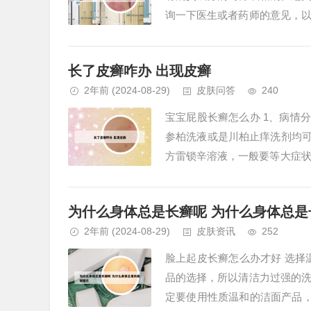
询一下医生或者药师的意见，
法来缓解脸上的癣。2、第真正的
长了皮癣咋办 出现皮癣
2年前
(2024-08-29)
皮肤问答
240
宝宝屁股长癣怎么办 1、病情
参柏洗液或是川柏止痒洗剂均可
方雷锁辛溶液，一般要等大症状
饮食避免辛辣。3、你好，根据你.
为什么身体总是长癣呢 为什么身体总是
2年前
(2024-08-29)
皮肤资讯
252
脸上起皮长癣怎么办才好 选择
品的选择，所以清洁力过强的
定要使用性质温和的洁面产品，