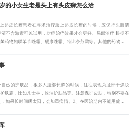
二岁的小女生老是头上有头皮癣怎么治
脸上起皮长癣患者在寻求治疗脸上起皮长癣的时候，应保持头脑清
癣清不含激素可以试用，对症治疗效果才会更好。局部治疗 根据不
真菌药物如联苯苄唑霜、酮康唑霜、特比奈芬霜等。其他的药物如复
。头癣拔发、甲...
事
适合自己的护肤品，很多人脸部长癣的时候，往往表现为脸部干燥脱
的护肤霜，比如凡士林，蛇油护肤品等。注意保护皮肤，特别不要在
人，如果长时间晒太阳，会加重病情。2、在医治期内不能用偏碱香
议能够应用医...
库