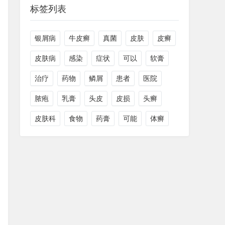
标签列表
银屑病
牛皮癣
真菌
皮肤
皮癣
皮肤病
感染
症状
可以
软膏
治疗
药物
鳞屑
患者
医院
脓疱
乳膏
头皮
皮损
头癣
皮肤科
食物
药膏
可能
体癣