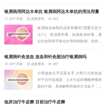
在皮肤有伤口的情况下海游泳，很容易会
刺激伤口，加重牛皮癣病情。2、促进关
银屑病用阿达木单抗 银屑病阿达木单抗的用法用量
节润滑液分泌：游泳能够促进关节腔内润
10个月前
皮肤资讯
213
滑液的分泌，减少骨骼间的摩擦，增强骨
银屑病生物制剂品类有哪些?需要注意什
骼活力。增强心肺功能：游泳还可以促进
么? 1、焦油类药膏：如煤焦油软膏，通
全身肌肉的...
过抗炎和调节角化作用控制病情，但存在
气味刺鼻、易污染衣物等缺点，且可能增
加光敏性，需避免日晒时使用。其他类
银屑病针灸放血 放血和针灸能治疗银屑病吗
型：包括复方制剂（如含糖皮质激素与抗
10个月前
皮肤资讯
197
生素的复方药膏）及生物制剂外用剂型
少商放血左手还是右手 少商穴点刺放血
等，可根据病情联合使用以提高疗效。
对于治疗由感冒、上火引起的咽喉肿痛有
2、银屑病生物制...
较好疗效。具体解释和操作方法如下：穴
位位置：少商穴位于手拇指末节桡侧，距
指甲角0.1寸，是手太阴肺经的井穴。操
临床治疗牛皮癣 目前治疗牛皮癣