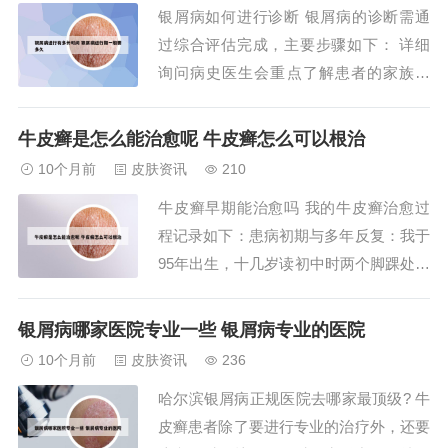
银屑病如何进行诊断 银屑病的诊断需通
节活动度，缓解僵硬和疼痛。2、控制银
过综合评估完成，主要步骤如下： 详细
屑病性关节...
询问病史医生会重点了解患者的家族史
（如直系亲属是否患银屑病）、发病时间
（首次出现症状的年龄及季节性）、症状
牛皮癣是怎么能治愈呢 牛皮癣怎么可以根治
特点（如皮疹是否瘙痒、疼痛）以及加重
10个月前
皮肤资讯
210
或缓解因素（如压力、感染、药物等）。
牛皮癣早期能治愈吗 我的牛皮癣治愈过
银屑病的诊断主要基于临床表现、病史、
程记录如下：患病初期与多年反复：我于
体格检查，必要...
95年出生，十几岁读初中时两个脚踝处出
现牛皮癣，十几年间未扩散至其他部位。
期间尝试过多种治疗方法，包括：前往成
银屑病哪家医院专业一些 银屑病专业的医院
都皮炎所就诊。在江苏某知名皮肤病医院
10个月前
皮肤资讯
236
公众号购买200多元药物（医院名称已遗
哈尔滨银屑病正规医院去哪家最顶级? 牛
忘）。使用菜市场地摊购买的1瓶喷剂和2
皮癣患者除了要进行专业的治疗外，还要
支擦剂...