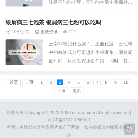
注意平时的护理，平时的生活中要保持皮
肤的清洁，经常的去洗澡，积极去预防各
类疾病的出现。在治疗后，要进行巩固治
银屑病三七泡茶 银屑病三七粉可以吃吗
疗，不要认为皮损消失就是疾病好了，因
10个月前
皮肤资讯
212
为牛皮癣是一种顽固难治的易复发的疾
云南37粉治什么病 1、止血化瘀：三七粉
病，因此牛皮癣患者一定要注意治疗后的
中的有效成分可促进血小板聚集，缩短凝
护理。哈尔滨...
血时间，从而发挥止血作用。同时，其能
抑制血小板解聚，预防血栓形成，对心脑
血管疾病具有一定的预防效果。补血强
首页
上页
1
2
3
4
5
6
7
8
9
10
身：三七粉富含三七皂苷、黄酮类等营养
下页
尾页
成分，可提高机体免疫力，缓解疲劳，延
缓衰老。其补血作用有助于改善气血不
版权所有 Copyright © 2023-2030 sc-eart.com All rights reserve |
足，增强体质...
蜀ICP备06021086号-1
声明：本站部分文字及图片来自于网络，如有侵权请您联系本站删
除