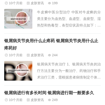
作方法：消毒三棱针：事先将三棱针消毒
10个月前
皮肤资讯
199
好，可以放在酒精里浸泡一会。搓揉穴
牛皮癣中医分型治疗 中医对牛皮癣的分
位：选取一侧大拇指，搓揉少商穴，以加
类主要分为血热型、血虚型、血瘀型、湿
快血液循环，...
热型和热毒型，各型症状及特点如下：血
热型：由情志内伤、气机壅滞化火，或饮
食失节（如过食腥发动风之物）导致脾胃
银屑病关节炎用什么止疼药 银屑病关节炎用什么止
失和、郁久化热，复感风热毒邪引发。牛
疼药好
皮癣的中医治疗方法以辨证分型为核心，
10个月前
皮肤资讯
244
通过调节气血、清热解毒、活血化瘀等机
银屑病关节炎治疗 1、银屑病关节炎的治
制改善症状，...
疗方法主要分为一般治疗、药物治疗和手
术治疗三类，需根据患者病情制定个体化
方案。一般治疗的核心是调整生活方式以
减轻症状并延缓疾病进展。患者需保证充
银屑病进行有多长时间 银屑病进行期一般要多久
足休息，避免关节过度负重或损伤，同时
10个月前
皮肤资讯
249
进行适度锻炼（如游泳、瑜伽）以维持关