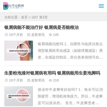
当前位置：
首页
> 治疗 第3页
银屑病能不能治疗好 银屑病是否能根治
10个月前
皮肤资讯
145
银屑病能治愈吗 1、自限性与临床治愈点
滴型银屑病常由感染（如链球菌感染）诱
发，在感染控制后，部分患者病情可自行
缓解。通过规范治疗，多数患者能达到皮
肤症状完全消退的临床治愈标准，但需注
生姜粉泡澡对银屑病有用吗 银屑病能用生姜泡脚吗
意该病存在复发风险，尤其在感染、压力
10个月前
皮肤资讯
218
或免疫功能波动时。 治疗方法与效果 一
游泳对牛皮癣有好处吗? 1、海水可以消
般治疗：皮肤保湿护理是基础，需避免暴
除疲劳，增强机体免疫力。所以，牛皮癣
晒、外伤...
是可以游泳的。 首先，牛皮癣患者如果