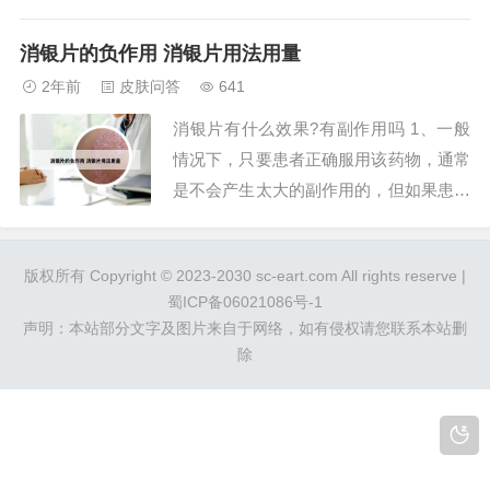
这两个加在一起是很多大医院常开的处方
用药，抹的外用药需要带上手套，不要把
消银片的负作用 消银片用法用量
药抹到好的皮肤上面。如果是只是身上有
2年前
皮肤问答
641
的话一般三个月就会好的。达力士分为两
消银片有什么效果?有副作用吗 1、一般
种，一种是头上，脸上用的，一种是身
情况下，只要患者正确服用该药物，通常
上...
是不会产生太大的副作用的，但如果患者
对于药物中的某些成分过敏或者用药过
量，可能会引起患者出现恶心，呕吐，腹
版权所有 Copyright © 2023-2030 sc-eart.com All rights reserve |
痛，腹泻，皮肤瘙痒，红疹等症状，建议
蜀ICP备06021086号-1
患者停止用药，并及时就医。2、消银片
声明：本站部分文字及图片来自于网络，如有侵权请您联系本站删
是中成药，稳定性强，副作用目前尚不明
除
确，主治牛皮...