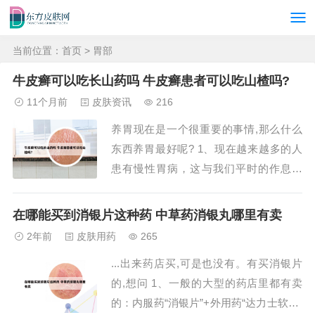
当前位置：
首页
> 胃部
牛皮癣可以吃长山药吗 牛皮癣患者可以吃山楂吗?
11个月前
皮肤资讯
216
养胃现在是一个很重要的事情,那么什么
东西养胃最好呢? 1、现在越来越多的人
患有慢性胃病，这与我们平时的作息时
间，精神压力，饮食习惯都有一定的关
系。我们都知道关于胃病的治疗是三分治
在哪能买到消银片这种药 中草药消银丸哪里有卖
七分养，最主要的还是要靠我们自己平时
2年前
皮肤用药
265
保养，那么现在日常养胃吃什么食物最好
...出来药店买,可是也没有。有买消银片
呢？下面小编盘点了日常养胃的10种食物
的,想问 1、一般的大型的药店里都有卖
推荐，朋友们...
的：内服药“消银片”+外用药“达力士软膏”