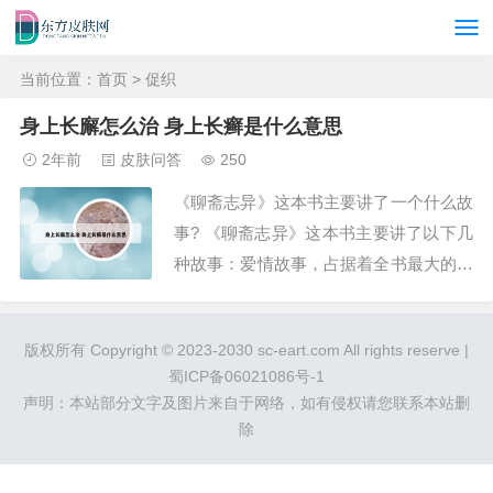
当前位置：
首页
> 促织
身上长廨怎么治 身上长癣是什么意思
2年前
皮肤问答
250
《聊斋志异》这本书主要讲了一个什么故
事? 《聊斋志异》这本书主要讲了以下几
种故事：爱情故事，占据着全书最大的比
重，故事的主要人物大多不惧封建礼教，
勇敢追求自由爱情。这类名篇有《莲香》
版权所有 Copyright © 2023-2030 sc-eart.com All rights reserve |
《小谢》《连城》《宦娘》《鸦头》等。
蜀ICP备06021086号-1
抨击科举制度对读书人的摧残。《叶生》
声明：本站部分文字及图片来自于网络，如有侵权请您联系本站删
《司文郎》《于去恶》《王子安》等都是
除
这类名篇。...