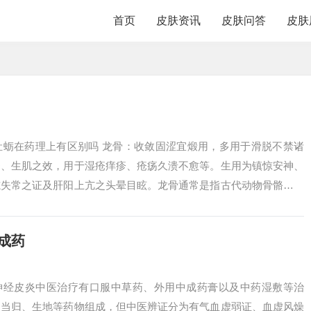
首页
皮肤资讯
皮肤问答
皮肤
牡蛎在药理上有区别吗 龙骨：收敛固涩宜煅用，多用于滑脱不禁诸
疮、生肌之效，用于湿疮痒疹、疮疡久溃不愈等。生用为镇惊安神、
志失常之证及肝阳上亢之头晕目眩。龙骨通常是指古代动物骨骼的化
神、平肝潜阳...
成药
、神经皮炎中医治疗有口服中草药、外用中成药膏以及中药湿敷等治
、当归、生地等药物组成，但中医辨证分为有气血虚弱证、血虚风燥