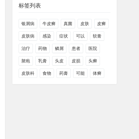
标签列表
银屑病
牛皮癣
真菌
皮肤
皮癣
皮肤病
感染
症状
可以
软膏
治疗
药物
鳞屑
患者
医院
脓疱
乳膏
头皮
皮损
头癣
皮肤科
食物
药膏
可能
体癣