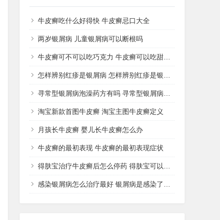
牛皮癣吃什么好得快 牛皮癣忌口大全
两岁银屑病 儿童银屑病可以断根吗
牛皮癣可不可以吃巧克力 牛皮癣可以吃甜品吗
怎样辨别红疹是银屑病 怎样辨别红疹是银屑病还是湿疹
寻常型银屑病泡澡药方有吗 寻常型银屑病用什么药洗
淘宝新款首图牛皮癣 淘宝主图牛皮癣定义
月孩长牛皮癣 婴儿长牛皮癣怎么办
牛皮癣的最初表现 牛皮癣的最初表现症状
得肤宝治疗牛皮癣后怎么停药 得肤宝可以治疗湿疹吗
感染银屑病怎么治疗最好 银屑病是感染了什么病菌