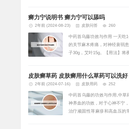
有许多金黄色的腺点，散发出香气
癣力宁说明书 癣力宁可以舔吗
2年前
(2024-08-23)
皮肤问答
260
中药首乌藤功效与作用 一天吃
的关节麻木疼痛，对神经衰弱患
子30g，艾叶15g。【用法
浸泡。功效与作用：养血安神，..
皮肤癣草药 皮肤癣用什么草药可以洗好
2年前
(2024-07-16)
皮肤用药
252
中药首乌藤的功效与作用,中草
神养血的功效，对于心神不宁
治疗顽固性荨麻疹和高血压的
用。首乌藤的药用价值非常高，但