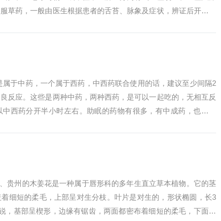
口服草药，一般由医生根据患者的舌苔、脉象及症状，辨证后开具相
：盐酸西替利...
是属于中药，一个属于西药，中西药联合使用的话，建议至少间隔2
不良反应。这些是两种中药，两种西药，是可以一起吃的，无相互反
以中西药分开半小时左右。助眠的药物有很多，有中成药，也有西
胶囊、舒眠胶...
1、贵州的木姜花是一种属于唇形科的多年生直立草本植物。它的茎
盖着细短的柔毛，上部呈对生分枝。叶片是对生的，形状椭圆，长3
尖锐，基部呈楔形，边缘有锯齿，两面都密布着细短的柔毛，下面还