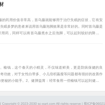
材
乌藤的药用价值非常高，首乌藤就能够用于治疗失眠的症状，它有安
，失眠多梦的患者来说用首乌藤泡脚效果是非常好的。同时首乌藤是
常用药，同样可以将首乌藤煮水之后泡脚，可以起到较好的降压作
晒干成一把把。...
 1、榆钱，这个春天的小精灵，不仅味道鲜美，更是防病保健的良
神奇功效，对于女性白带多、小儿疳积羸瘦等问题都有很好的改善作
防便秘的小能手。2、健脾益胃：经常食用一些榆钱可以起到健脾益
物质烟酸等一...
pyright © 2023-2030 sc-eart.com All rights reserve |
蜀ICP备06021