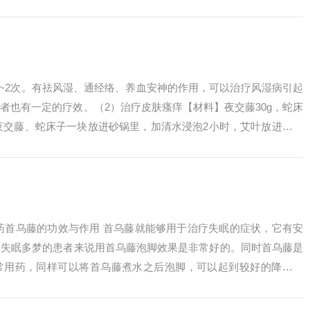
。2、鱼...
1~2次。有祛风湿、通经络、养血安神的作用，可以治疗风湿病引起
者也有一定的疗效。（2）治疗皮肤瘙痒【材料】夜交藤30g，蛇床
】将夜交藤、蛇床子一块放进砂锅里，加清水浸泡2小时，艾叶放进碗里
.
药首乌藤的功效与作用 首乌藤就能够用于治疗失眠的症状，它有安
，失眠多梦的患者来说用首乌藤泡脚效果是非常好的。同时首乌藤是
常用药，同样可以将首乌藤煮水之后泡脚，可以起到较好的降压作
是同时用的时...