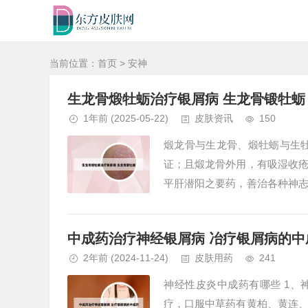
当前位置：
首页
> 安神
生龙骨煅牡蛎治疗银屑病 生龙骨锻牡蛎
1年前
(2025-05-22)
皮肤资讯
150
煅龙骨与生龙骨、煅牡蛎与生
证；且煅龙骨外用，有吸湿收
平肝潜阳之要药，善治各种神
石，是中药里的一种，具有镇静安
中成药治疗神经银屑病 冶疗银屑病的中
2年前
(2024-11-24)
皮肤用药
241
神经性皮炎中成药有哪些 1
疗，口服中草药有黄柏、黄连