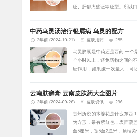
证、肝郁火盛证等证型。所以
应中药治疗。2、盐酸西替利嗪片
中药乌灵汤治疗银屑病 乌灵的配方
2年前
(2024-10-21)
皮肤用药
285
乌灵胶囊是中药还是西药 一个
个小时以上，避免药物之间的
应作用，如果嫌一次量大，可
药。在中成药里面常用的有百乐眠
云南肤癣膏 云南皮肤药大全图片
2年前
(2024-09-26)
皮肤资讯
296
贵州所说的木姜花是什么东西 
为方形，带有紫红色，表面覆
至5厘米，宽5至2厘米，顶端