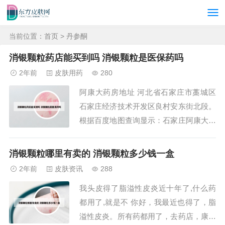
当前位置：
首页
> 丹参酮
消银颗粒药店能买到吗 消银颗粒是医保药吗
2年前
皮肤用药
280
阿康大药房地址 河北省石家庄市藁城区
石家庄经济技术开发区良村安东街北段。
根据百度地图查询显示：石家庄阿康大药
房地址在河北省石家庄市藁城区石家庄经
济技术开发区良村安东街北段。石家庄安
消银颗粒哪里有卖的 消银颗粒多少钱一盒
康药房有限公司成立于2002年03月15
2年前
皮肤资讯
288
日。阿康大药房有实体店。根据查询相关
我头皮得了脂溢性皮炎近十年了,什么药
公开信息显示，阿康大药房在全国大城市
都用了,就是不 你好，我最近也得了，脂
有分店，...
溢性皮炎。所有药都用了，去药店，康王