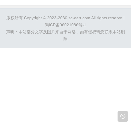
都用了，听说有激素越用越厉害，屁用不
管。有激素的康王大家，什么采乐等，脂
版权所有 Copyright © 2023-2030 sc-eart.com All rights reserve |
溢性皮炎的患者千万更不要用。最后去了
蜀ICP备06021086号-1
最有名的省中医院，给开的。什么希尔
声明：本站部分文字及图片来自于网络，如有侵权请您联系本站删
生，二硫化砷的，哪个洗剂，都不管用。
除
还有给开的，...