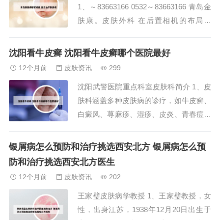
1、～83663166 0532～83663166 青岛金
员。冯捷在19...
肤康。皮肤外科 在后置相机的布局方
面，一加7T也拥有自己的设计语言。圆形
奥利奥的后置三摄布局，相机模组有些许
沈阳看牛皮癣 沈阳看牛皮癣哪个医院最好
凸起，好不好看见仁见智。而在硬件配置
12个月前
皮肤资讯
299
方面，一加7T也搭载了骁龙855Plus处理
沈阳武警医院重点科室皮肤科简介 1、皮
器，整机标配8G...
肤科涵盖多种皮肤病的诊疗，如牛皮癣、
白癜风、荨麻疹、湿疹、皮炎、青春痘和
痤疮等，以及鱼鳞病和灰指甲等。医院以
其专科特色鲜明，年完成门诊量超过20万
银屑病怎么预防和治疗挑选西安北方 银屑病怎么预
例，收治患者近15万人，临床初诊与确诊
防和治疗挑选西安北方医生
的符合率高达96%。2、位于沈阳的武警
12个月前
皮肤资讯
202
医院皮肤科作为重点科室，以其专业的权
王家璧皮肤病学教授 1、王家璧教授，女
威性...
性，出身江苏，1938年12月20日出生于