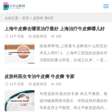
当前位置：
首页
> 皮肤科 第6页
上海牛皮癣去哪里治疗最好 上海治疗牛皮癣哪儿好
12个月前
皮肤资讯
185
谁能帮帮我,上海看牛皮癣病什么医院好
求高人帮忙! 1、上海申江医院的皮肤科作
为医院的重点科室，自成立以来，一直致
力于为患者提供最先进的皮肤诊疗服务。
科室专注于各种皮肤疾病的疑难杂症，特
皮肤科医生专治牛皮癣 牛皮癣 专家
别是针对白癜风、银屑病（牛皮癣）、皮
12个月前
皮肤资讯
255
炎、鱼鳞病、湿疹、脱发、斑秃、脚气、
华西皮肤科最好的专家 冉玉平教授。根
足癣、黄褐斑、疱疹和灰指甲等顽固性皮
据39健康网查询显示：华西皮肤科最好的
肤问题，...
专家是冉玉平教授。冉玉平教授是国内皮