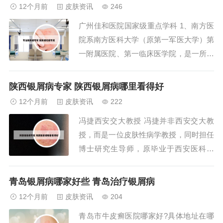
经验和先进的技术。专家团队：力量雄
12个月前
皮肤资讯
246
厚：医院拥有一支经验丰富、技术精湛的
广州佳和医院国家级重点学科 1、南方医
专家队伍，能够为患者提供精准的诊断和
院系南方医科大学（原第一军医大学）第
有效的治疗。服...
一附属医院、第一临床医学院，是一所集
医疗、教学、科研和预防保健为一体的大
型综合性三级甲等医院，全国百佳医院。
陕西银屑病专家 陕西银屑病哪里看得好
医院创建于1941年，2004年8月随大学由
12个月前
皮肤资讯
222
军队移交广东省。2、顶尖医学院：对于
冯捷西安交大教授 冯捷并非西安交大教
分数较高、有志于冲刺顶尖医学院的学
授，而是一位皮肤性病学教授，同时担任
生，...
博士研究生导师，原毕业于西安医科大
学。以下是关于冯捷教授的详细介绍：学
术背景与职务：冯捷教授在皮肤性病学领
青岛银屑病哪家好些 青岛治疗银屑病
域有着深厚的学术背景，她是中华医学会
12个月前
皮肤资讯
204
皮肤科学会委员及银屑病学组副组长，同
青岛市牛皮癣医院哪家好?具体地址在哪
时也是中医学会陕西省皮科学会的主任委