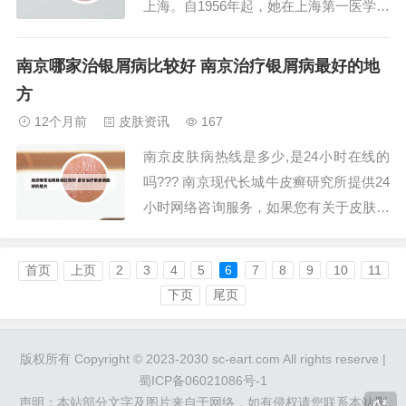
上海。自1956年起，她在上海第一医学院
医学系求学，于1961年7月毕业后开始了
她的临床生涯。2、王家璧 职称：主任医
南京哪家治银屑病比较好 南京治疗银屑病最好的地
师 教授 熟悉皮肤病理及皮肤病激光治
方
疗，擅长疑难疾病诊治，包括尖锐湿疣等
12个月前
皮肤资讯
167
外阴疾病及皮肤肿瘤、重症银屑病...
南京皮肤病热线是多少,是24小时在线的
吗??? 南京现代长城牛皮癣研究所提供24
小时网络咨询服务，如果您有关于皮肤问
题的疑问，可以随时通过该渠道获得帮
助。他们的免费咨询热线是400-799-869
首页
上页
2
3
4
5
6
7
8
9
10
11
9，无论是白天还是夜晚，都可以联系到
下页
尾页
专业的皮肤科在线医生。这项服务旨在为
患者提供即时的医疗建议和支持，帮...
版权所有 Copyright © 2023-2030 sc-eart.com All rights reserve |
蜀ICP备06021086号-1
声明：本站部分文字及图片来自于网络，如有侵权请您联系本站删