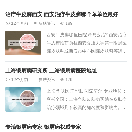
肤科领域的一位知名专家，他担任四川大
学华西医院皮肤科主任医师多年。冉玉平
治疗牛皮癣西安 西安治疗牛皮癣哪个单单位最好
医生擅长治疗各种皮肤疾病，包括脱发、
12个月前
皮肤资讯
189
牛皮癣、皮肤溃疡、儿童皮肤病和病毒感
西安牛皮癣哪里医院好怎么治? 西安治疗
染等。冉玉平。冉玉平在医学领域有着突
牛皮癣推荐前往西安交通大学第一附属医
出的研究成...
院皮肤科或西安市中心医院皮肤科等综合
性医院皮肤科就诊。治疗方法主要包括M
D多维康复治疗体系、易感基因免疫疗法
上海银屑病研究所 上海银屑病医院地址
以及中药浴换肤疗法等。西安市第三人民
12个月前
皮肤资讯
179
医院皮肤科室，即西安都市医院皮肤科，
上海华肤医院华肤医院简介 专业地位：
是国内具有重要影响力的科室，被誉为该
享誉全国：上海华肤皮肤病医院在皮肤病
医院的重点...
治疗领域具有较高的知名度和影响力。研
究中心：作为华东地区皮肤病研究中心，
医院在皮肤病研究和治疗方面具有丰富的
专治银屑病专家 银屑病权威专家