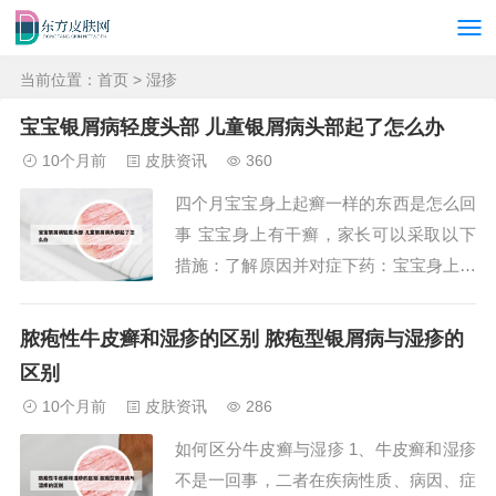
当前位置：
首页
> 湿疹
宝宝银屑病轻度头部 儿童银屑病头部起了怎么办
10个月前
皮肤资讯
360
四个月宝宝身上起癣一样的东西是怎么回
事 宝宝身上有干癣，家长可以采取以下
措施：了解原因并对症下药：宝宝身上长
干癣通常是由内热导致的。因此，家长可
以先尝试用红枣和绿豆煮水给宝宝喝，以
脓疱性牛皮癣和湿疹的区别 脓疱型银屑病与湿疹的
帮助清内热，且这种方法没有副作用。避
区别
免外部有害刺激：家长应注意保护宝宝的
10个月前
皮肤资讯
286
皮肤，避免外伤、紫外线曝晒、机械性损
如何区分牛皮癣与湿疹 1、牛皮癣和湿疹
害等有害刺激...
不是一回事，二者在疾病性质、病因、症