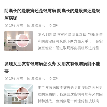
根据中医辨证分型（如湿热蕴肤、血虚风
燥），采用汤剂调理体质，需由中医师开
阴囊长的是股癣还是银屑病 阴囊长的是股癣还是银
具处方。注意事项：慢性湿疹治疗需个体
屑病呢
化，患者应严格遵医嘱用药，定期复诊调
10个月前
皮肤资讯
294
整方案。特殊人群（如孕妇、儿童）需优
怎么判断是股癣还是阴囊湿疹 判断股癣
先选择安全性...
和阴囊湿疹可从以下两方面入手：一是实
验室检查：通过取局部皮损组织进行显微
镜观察。若在显微镜下发现真菌菌丝或孢
子，可确诊为股癣。这是因为股癣由皮肤
发现女朋友有银屑病怎么办 女朋友有银屑病能不能
癣菌感染引起，真菌检测呈阳性是其核心
要
诊断依据。判断股癣和阴囊湿疹可从临床
10个月前
皮肤资讯
234
表现和实验室检测两方面入手：临床表现
患了皮肤病该不该告诉男朋友呢? 面对男
差异股癣的皮...
友的鱼鳞病，我深知这疾病可能带来的困
扰和挑战。鱼鳞病是一种遗传性皮肤病，