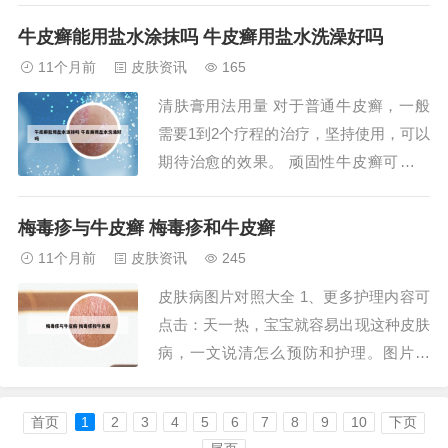
楚我的问题的答案。尽管如此，我仍在等
牛皮癣能用盐水涂抹吗 牛皮癣用盐水洗澡好吗
待报告。她继续问我其他问题。最后，她
11个月前
皮肤资讯
165
告诉我，可能是湿疹。谢谢！！最终，我
清肤膏用法用量 对于普通牛皮癣，一般
终于被转介绍给了一位真正的皮肤科医
需要1到2个疗程的治疗，坚持使用，可以
生。看...
期待治愈的效果。 顽固性牛皮癣可能需
要更长的时间，大约4到5个疗程，持续治
疗可以有望达到痊愈。 湿疹的治疗周期
梅毒疹与牛皮癣 梅毒疹和牛皮癣
通常在1到3个疗程之间，同样需要耐心和
11个月前
皮肤资讯
245
持续的护理。清肤膏的用法用量如下：用
皮肤病图片对照大全 1、更多护理内容可
法： 清洁患处：使用淡盐水清洗患处，
点击：天一热，宝宝就容易出现这种皮肤
去除污...
病，一文说清怎么预防和护理。图片来
源：站酷海洛痱子和湿疹图片来源：Visu
aIDx症状痱子和湿疹是夏天宝宝最常见的
首页
1
2
3
4
5
6
7
8
9
10
下页
皮肤问题，看起来都像小红点。痱子最容