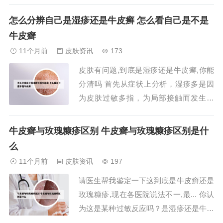
确实有很高的概率遗传给下一代。这种疾
病不仅会给孩子带来身体上的不适，更可
怎么分辨自己是湿疹还是牛皮癣 怎么看自己是不是
能在心理上造成巨大的压力。我清楚，如
牛皮癣
果选择与他在一起，未来的孩子可能会承
11个月前
皮肤资讯
173
受这份痛苦。然而，家庭的反对让我陷入
皮肤有问题,到底是湿疹还是牛皮癣,你能
了深深的纠...
分清吗 首先从症状上分析，湿疹多是因
为皮肤过敏多指，为局部接触而发生病
变，多于自身消化系统有关，脓疱型牛皮
癣患者也可有上述现象，但典型的 寻常
牛皮癣与玫瑰糠疹区别 牛皮癣与玫瑰糠疹区别是什
型牛皮癣 的病症是其最好的诊断依据。
么
看图片，您这个应该属于湿疹范畴。具体
11个月前
皮肤资讯
197
治疗应内用和外用药物一起，加之饮食忌
请医生帮我鉴定一下这到底是牛皮癣还是
口。就没问题...
玫瑰糠疹,现在各医院说法不一,最... 你认
为这是某种过敏反应吗？是湿疹还是牛皮
癣？我会从她缓慢的反应中看出她不太清