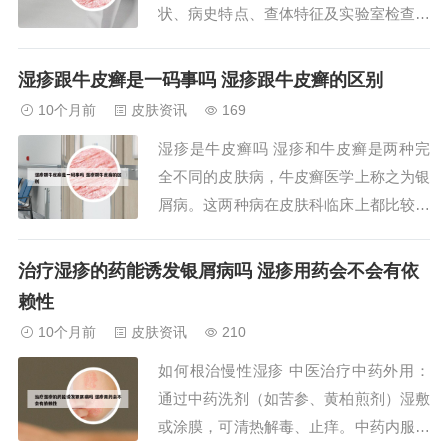
状、病史特点、查体特征及实验室检查方
面存在明显差异。具体如下：疾病性质：
湿疹属于变态反应性皮肤病，即过敏反应
湿疹跟牛皮癣是一码事吗 湿疹跟牛皮癣的区别
引发的皮肤问题。牛皮癣是俗称，学名为
10个月前
皮肤资讯
169
银屑病，属于易复发的慢性炎症性皮肤
湿疹是牛皮癣吗 湿疹和牛皮癣是两种完
病，并非过敏或真菌感染。2、湿疹不是
全不同的皮肤病，牛皮癣医学上称之为银
牛皮癣，二者...
屑病。这两种病在皮肤科临床上都比较常
见，湿疹的发病率比银屑病还要高很多，
区分如下：第从主观症状上来讲，二者都
治疗湿疹的药能诱发银屑病吗 湿疹用药会不会有依
可以出现瘙痒，但一般来讲湿疹的瘙痒更
赖性
剧烈。第从皮肤表现上来讲，湿疹的皮损
10个月前
皮肤资讯
210
可以分为急性湿疹、亚急性湿疹和慢性湿
如何根治慢性湿疹 中医治疗中药外用：
疹。牛皮癣和...
通过中药洗剂（如苦参、黄柏煎剂）湿敷
或涂膜，可清热解毒、止痒。中药内服：