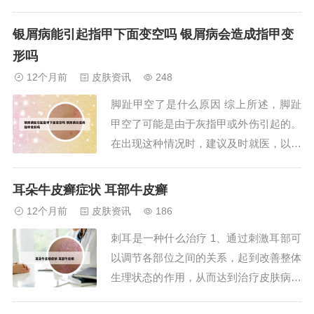
真菌药：一般使用抗真菌药膏或喷雾进行
治疗，疗程根据病情轻重而定。系统用
银屑病能引起指甲下面变空吗 银屑病会造成指甲变
药：对于灰指甲和头癣等特殊情况，可能
形吗
需要联合口服药物进行系统治疗。银屑
12个月前
皮肤资讯
248
病：外用药物：包括激素药膏、非激素类
脚趾甲空了是什么原因 综上所述，脚趾
药膏以及免疫制剂...
甲空了可能是由于灰指甲或外伤引起的。
在出现这种情况时，建议及时就医，以便
准确诊断并得到适当的治疗。脚趾甲变空
了一半首先要考虑的原因就是灰指甲，灰
耳朵牛皮癣症状 耳部牛皮癣
指甲俗称甲癣，是一种由真菌感染的指甲
12个月前
皮肤资讯
186
病变。多表现为甲变色、增厚、污秽物堆
刺耳是一种什么治疗 1、通过刺激耳部可
积或甲板破坏、缺失。指甲变空，里面有
以调节各部位之间的关系，起到改善整体
白色粉末状，...
生理状态的作用，从而达到治疗皮肤病的
目的。此法可以用于治疗各钟皮肤性疾