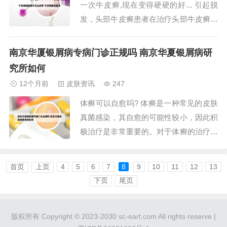
一次牛皮癣,现在变得硬硬的好... 引起脱
燥、血瘀等...
发，头部牛皮癣患者在治疗头部牛皮癣时
多会选用一些外用药，但现在好多外用药
都含有激素，这样会导致头部牛皮癣的脱
南京华厦银屑病专病门诊正规吗 南京华夏银屑病研
发。不仅损害了患者的形象，也给头部牛
究所如何
皮癣的治疗带来了难度。引起营养不良，
12个月前
皮肤资讯
247
牛皮癣可导致皮肤大量的脱屑。而这些皮
体癣可以自愈吗? 体癣是一种常见的皮肤
屑的主...
真菌感染，其自愈的可能性较小，因此积
极治疗是非常重要的。对于体癣的治疗，
通常首先考虑使用外用抗真菌药物。这些
药物可以直接应用于受感染的区域，旨在
首页
上页
4
5
6
7
8
9
10
11
12
13
杀死病原体并减轻炎症。如果外用药物不
下页
尾页
能有效控制病情，或者感染面积广泛，病
情严重，可能需要口服抗真菌药物来进行
版权所有 Copyright © 2023-2030 sc-eart.com All rights reserve |
治疗。最后...