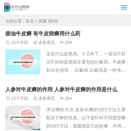
当前位置：
首页
> 真菌 第8页
柴油牛皮癣 有牛皮病癣用什么药
12个月前
皮肤资讯
258
这是什么皮肤病。十几年了。一直治不好
治不好的皮肤病主要包括白癜风、牛皮癣
和白化病等。 白癜风 白癜风是一种免疫
系统疾病，其特征是皮肤上出现大小不等
的白斑。目前，白癜风尚无根治的方法。
人参对牛皮癣的作用 人参对牛皮癣的作用是什么
治疗的主要目标是控制病情进展，促进色
12个月前
皮肤资讯
254
素恢复，并改善皮肤外观。患者在日常生
求治癣的方法 皮肤长癣的治疗方法主要
活中应注意保持局部清洁卫生，避免搔抓
取决于癣的性质。以下是针对不同类型癣
和阳光直...
的治疗方法：真菌感染引起的癣：外用抗