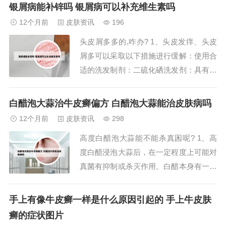
病。但其实这种原理也是不科学的。刺血
银屑病能补锌吗 银屑病可以补充维生素吗
疗法和割治疗法是不同的。刺血疗法是用
12个月前
皮肤资讯
196
类似“梅花针”的医疗用具牛皮癣患处放
头皮屑多多的,咋办? 1、头皮发痒、头皮
血，皮肤上会有梅花痕迹，而且很疼。
屑多可以采取以下措施进行缓解：使用合
2、耳鸣，特别...
适的洗发制剂：二硫化硒洗发剂：具有抗
皮脂溢出和抗真菌的作用，有助于减少头
皮屑和缓解瘙痒。含硫磺的洗发剂：硫磺
白醋泡大蒜治牛皮癣偏方 白醋泡大蒜能治皮肤病吗
具有抗菌和抗炎作用，适合头皮有炎症表
12个月前
皮肤资讯
298
现的情况。含酮康唑的洗发剂：酮康唑是
高度白醋泡大蒜能不能杀真囷呢? 1、高
抗真菌药物，能有效治疗由真菌引起的头
度白醋浸泡大蒜后，在一定程度上可能对
皮屑问题...
真菌有抑制或杀灭作用。白醋本身有一定
酸性，酸性环境不利于一些真菌生存，高
浓度白醋的酸性更强，理论上可对真菌的
手上有像牛皮癣一样是什么原因引起的 手上牛皮肤
生长起到抑制效果。大蒜中含有大蒜素等
癣的症状图片
成分，大蒜素具有抗菌消炎等特性，对部