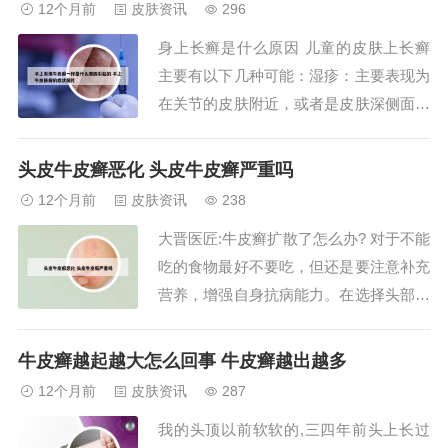
12个月前
皮肤资讯
296
分真菌也有抑制作用。二者结合，可能增
身上长癣是什么原因 儿童的皮肤上长癣
强对真菌的...
主要有以下几种可能：湿疹：主要表现为
在关节的皮肤附近，或者是皮肤深侧面出
现红色的凸出于皮面的皮疹，可以伴有脱
皮和明显的痒感，孩子往往属于过敏性体
头皮牛皮癣恶化 头皮牛皮癣严重吗
质，有些孩子是由于保湿不够所引起。身
12个月前
皮肤资讯
238
上长癣的主要原因是皮肤感染了真菌。这
大晋医匠:牛皮癣扩散了怎么办? 对于不能
些真菌在适宜的环境条件下，如温暖、潮
吃的食物最好不要吃，但还是要注意补充
湿的皮肤上繁...
营养，增强自身抗病能力。在选择头部洗
剂时，不要使用一般的去屑洗发水或洗发
膏，要适当选择一些外用具有杀菌性质的
牛皮癣越起越大怎么回事 牛皮癣越出越多
较为温和的头部洗剂。虽然头部牛皮癣的
12个月前
皮肤资讯
287
皮损在外部，但是其根本原因在于肝脏阴
我的头顶以前软软的,三四年前头上长过
阳失调，导致气血运行失衡，血热、血