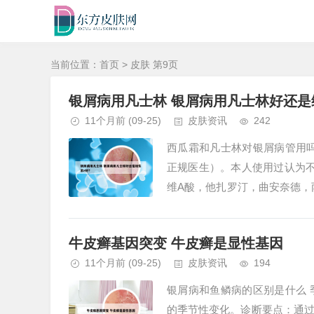
当前位置：
首页
> 皮肤 第9页
银屑病用凡士林 银屑病用凡士林好还是
11个月前
(09-25)
皮肤资讯
242
西瓜霜和凡士林对银屑病管用
正规医生）。本人使用过认为不
维A酸，他扎罗汀，曲安奈德，
药中较好的了，应该可以使用。..
牛皮癣基因突变 牛皮癣是显性基因
11个月前
(09-25)
皮肤资讯
194
银屑病和鱼鳞病的区别是什么
的季节性变化。诊断要点：通