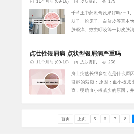
11个月前
(09-16)
皮肤资讯
179
千草王中药乳膏效果好吗~~ 1
肤子、蛇床子、白鲜皮等草本
肤瘙痒、蚊虫叮咬等一切皮肤
吸收。2、根据你的描述，建议你可
点壮性银屑病 点状型银屑病严重吗
11个月前
(09-16)
皮肤资讯
258
身上突然长很多红点是什么原因
引起的紫癜：原因：血小板减
查，明确血小板减少的原因，
敏物质，或者是吃了某些食物或药
首页
上页
5
6
7
8