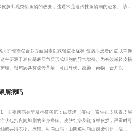
体皮肤出现类似鱼鳞的改变，这通常是遗传性鱼鳞病的迹象。 该病
干燥的土地般...
屑病护理需综合多方面因素以减轻皮损症状 银屑病患者的皮肤常伴
，这主要源于表皮基底层角质形成细胞的异常增殖。为有效减轻皮损
合护理。银屑病具有遗传背景，可由外伤、感染、药物、合并疾病、
加重。目前...
银屑病吗
 1、主要疾病类型及特征疥疮：由疥螨（疥虫）寄生在皮肤表皮层
型症状包括夜间加剧的全身瘙痒、皮肤红疹及隧道样皮损，严重时可
接触或共用衣物、床铺。毛滴虫病：由阴道毛滴虫感染引起，症状因