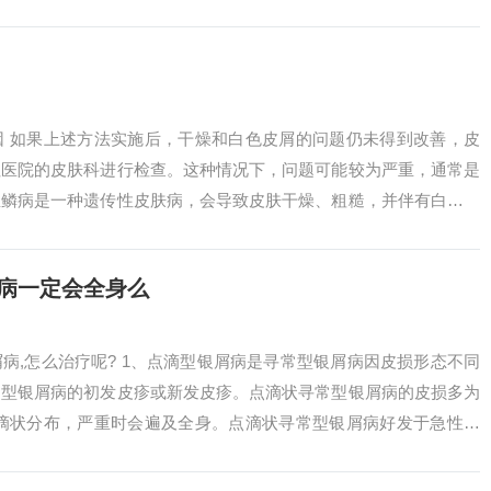
要分为以下...
因 如果上述方法实施后，干燥和白色皮屑的问题仍未得到改善，皮
往医院的皮肤科进行检查。这种情况下，问题可能较为严重，通常是
鱼鳞病是一种遗传性皮肤病，会导致皮肤干燥、粗糙，并伴有白色鳞
和出血。腿上...
病一定会全身么
病,怎么治疗呢? 1、点滴型银屑病是寻常型银屑病因皮损形态不同
常型银屑病的初发皮疹或新发皮疹。点滴状寻常型银屑病的皮损多为
点滴状分布，严重时会遍及全身。点滴状寻常型银屑病好发于急性链
年。2、...