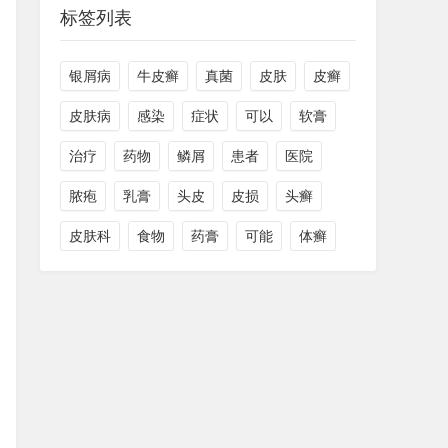
标签列表
银屑病
牛皮癣
真菌
皮肤
皮癣
皮肤病
感染
症状
可以
软膏
治疗
药物
鳞屑
患者
医院
脓疱
乳膏
头皮
皮损
头癣
皮肤科
食物
药膏
可能
体癣