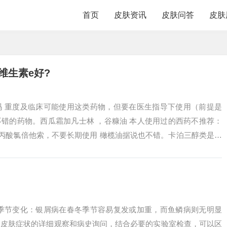
首页
皮肤资讯
皮肤问答
皮肤
维生素e好?
吗 重度及临床可能使用这类药物，但要在医生指导下使用（前提是
错的药物。西瓜霜加凡士林 ，谷糠油 本人使用过的西药不推荐：
丙酸氯倍他索，不要长期使用 橄榄油据说也不错。卡泊三醇类是西
.
 季节变化：银屑病在春冬季节容易复发或加重，而鱼鳞病则无明显
过皮肤症状的详细观察和病史询问，结合必要的实验室检查，可以区