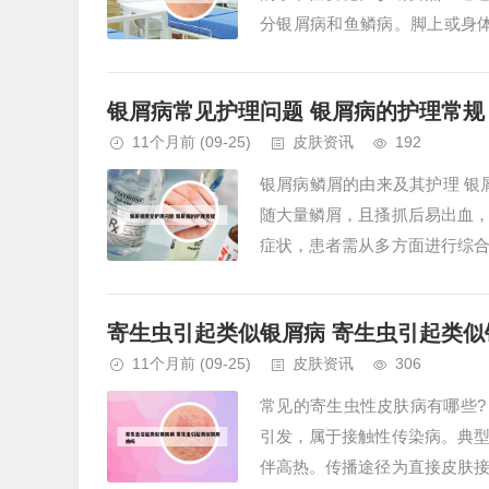
分银屑病和鱼鳞病。脚上或身
的特征是皮肤干燥，表面可能出现
银屑病常见护理问题 银屑病的护理常规
11个月前
(09-25)
皮肤资讯
192
银屑病鳞屑的由来及其护理 银
随大量鳞屑，且搔抓后易出血
症状，患者需从多方面进行综
吸烟、精神创伤等内外环境诱发或
寄生虫引起类似银屑病 寄生虫引起类似
11个月前
(09-25)
皮肤资讯
306
常见的寄生虫性皮肤病有哪些?
引发，属于接触性传染病。典
伴高热。传播途径为直接皮肤