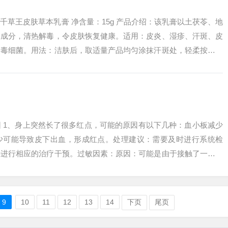
、千草王皮肤草本乳膏 净含量：15g 产品介绍：该乳膏以土茯苓、地
为成分，清热解毒，令皮肤恢复健康。适用：皮炎、湿疹、汗斑、皮
消毒细菌。用法：洁肤后，取适量产品均匀涂抹汗斑处，轻柔按摩至
...
 1、身上突然长了很多红点，可能的原因有以下几种：血小板减少
少可能导致皮下出血，形成红点。处理建议：需要及时进行系统检
并进行相应的治疗干预。过敏因素：原因：可能是由于接触了一些过
物而引起的过...
9
10
11
12
13
14
下页
尾页