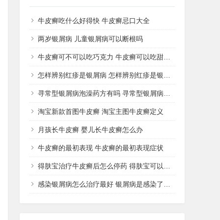
牛皮癣吃什么好得快 牛皮癣忌口大全
两岁银屑病 儿童银屑病可以断根吗
牛皮癣可不可以吃巧克力 牛皮癣可以吃甜品吗
怎样辨别红疹是银屑病 怎样辨别红疹是银屑病还是湿疹
寻常型银屑病泡澡药方有吗 寻常型银屑病用什么药洗
淘宝新款首图牛皮癣 淘宝主图牛皮癣定义
月孩长牛皮癣 婴儿长牛皮癣怎么办
牛皮癣的最初表现 牛皮癣的最初表现症状
得肤宝治疗牛皮癣后怎么停药 得肤宝可以治疗湿疹吗
感染银屑病怎么治疗最好 银屑病是感染了什么病菌