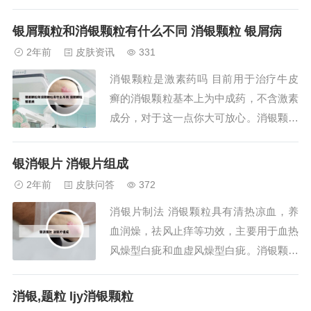
下为液体，-387℃以下为三方晶系晶体。
晶体汞为菱面体状。液体呈小珠分散，或
银屑颗粒和消银颗粒有什么不同 消银颗粒 银屑病
呈薄膜依附于辰砂等共存矿物表面及裂隙
2年前
皮肤资讯
331
中，亦呈小水滴状集中于岩石裂隙。银白
消银颗粒是激素药吗 目前用于治疗牛皮
或锡白色，金属光泽，不透明。2、呼吸
癣的消银颗粒基本上为中成药，不含激素
系统症...
成分，对于这一点你大可放心。消银颗粒
由地黄、牡丹皮、金银花等多种药物成分
构成，为棕褐色的颗粒；味甜、微苦。消
银消银片 消银片组成
银颗粒是中成药，绝非激素药 【成 分】
2年前
皮肤问答
372
地黄、牡丹皮、赤芍、当归、苦参、金银
消银片制法 消银颗粒具有清热凉血，养
花、玄参、牛蒡子、蝉蜕、白鲜皮、大青
血润燥，祛风止痒等功效，主要用于血热
叶、红花...
风燥型白疵和血虚风燥型白疵。消银颗粒
主要是通过凉血败毒来治疗牛皮癣的，在
短期内可能是有一定效果的，但是它是治
消银,题粒 ljy消银颗粒
标不治本。综上所述，对于治疗银屑病，