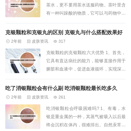
茶水，更不要用茶水送服药物。茶叶里含
有一种叫躁酸的物质，它可以与药物中的
蛋白质、生物碱、重金属盐等物质起化学
反应而产生沉淀，这不但影响药物的疗
克银颗粒和克银丸的区别 克银丸与什么搭配效果好
效，还会产生一些副作用。这些药物有胃
2年前
皮肤资讯
317
蛋白酶、胰酶片、多酶片、硫酸亚铁、富
克银颗粒的克银颗粒六大优势 1、首先，
马酸铁等。胃不好最好不要喝茶叶水。茶
它具有直达病灶的能力，能够直接作用于
叶中的茶多酚具...
腑脏和血液中，促进血液循环，实现深层
排毒和治疗。通过调节脏腑功能，增强皮
肤抵抗力和免疫力，它能恢复紊乱的表皮
吃了消银颗粒会有什么副 吃消银颗粒最长吃多久
细胞分化机制，有效阻止血毒的产生，彻
2年前
皮肤资讯
261
底清除体内的毒素，改善血液质量。其
吃消银颗粒会呼吸困难吗? 1、有毒，水
次，克银颗粒起效快速，易于被身体吸
银是重金属的一种，其蒸气被吸入以后最
收。2、另外，...
终会沉积在体内，很难排出。自然汞常温