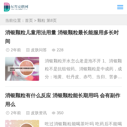
当前位置：
首页
> 颗粒 第8页
消银颗粒儿童用法用量 消银颗粒最长能服用多长时
间
2年前
皮肤问答
228
消银颗粒开水怎么老是泡不开 1、消银颗
粒不是抗组铵药。消银颗粒是中成药，成
分：地黄、牡丹皮、赤芍、当归、苦参、
金银花、玄参、牛蒡子、蝉蜕、白鲜皮、
大青叶、红花、防风。作用：消银颗粒，
消银颗粒有什么反应 消银颗粒能长期用吗 会有副作
清热凉血，养血润燥，祛风止痒。用于血
用么
热风燥型白疕和血虚风噪型白疕。2、无
2年前
皮肤资讯
350
论男女老少，都有患上皮肤病的可能，尤
吃过消银颗粒能喝茶叶吗 吃药后不能喝
其是爱美的...