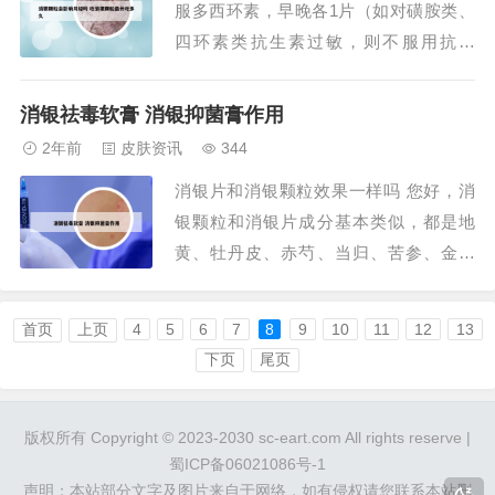
服多西环素，早晚各1片（如对磺胺类、
酮胶囊和...
四环素类抗生素过敏，则不服用抗生
素）；丹参酮胶囊，早晚各2粒；维生素
B6，每天3次，每次2片。先用六周。外
消银祛毒软膏 消银抑菌膏作用
用护肤品，如薇诺娜洁面泡沫、控油凝露
2年前
皮肤资讯
344
及清痘精华液。或雅漾的祛痘系列。华林
消银片和消银颗粒效果一样吗 您好，消
胡氏中药面膜，消炎排毒最佳。丹参酮胶
银颗粒和消银片成分基本类似，都是地
囊和消银颗粒...
黄、牡丹皮、赤芍、当归、苦参、金银
花、玄参、牛蒡子、蝉蜕、白鲜皮、防
风、大青叶、红花等。功能也是以清热凉
首页
上页
4
5
6
7
8
9
10
11
12
13
血，养血润肤，祛风止痒为主，都用于用
下页
尾页
于血热风燥型白花和血虚风燥型银屑病。
银屑病治疗较慢，特别是病史时间长，用
版权所有 Copyright © 2023-2030 sc-eart.com All rights reserve |
药多的人，容易产生...
蜀ICP备06021086号-1
声明：本站部分文字及图片来自于网络，如有侵权请您联系本站删