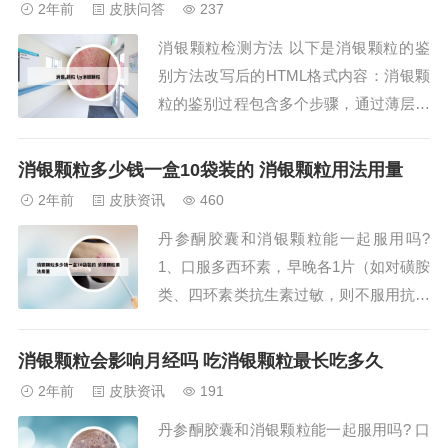
2年前
皮肤问答
237
郁金银屑片的治疗效果比消银颗粒显著。
消银颗粒检测方法 以下是消银颗粒的鉴
熔融法：此技法在欧洲较常见，仅用于白
别方法改写后的HTML格式内容：消银颗
银制作。方法...
粒的鉴别过程包含多个步骤，通过薄层色
谱法进行检测。首先，取10g消银颗粒研
细，与氯仿混合并加热处理后，进行过
消银颗粒多少钱一盒10袋装的 消银颗粒用法用量
滤、浓缩和色谱试验。供试品溶液应显示
2年前
皮肤资讯
460
出与靛玉红和苦参碱对照品相同的颜色斑
丹参酮胶囊和消银颗粒能一起服用吗?
点，这代表了消银颗粒中的有效成分存
1、口服多西环素，早晚各1片（如对磺胺
在。微量的液...
类、四环素类抗生素过敏，则不服用抗生
素）；丹参酮胶囊，早晚各2粒；维生素
B6，每天3次，每次2片。先用六周。外
消银颗粒会影响月经吗 吃消银颗粒最长吃多久
用护肤品，如薇诺娜洁面泡沫、控油凝露
2年前
皮肤资讯
191
及清痘精华液。或雅漾的祛痘系列。华林
丹参酮胶囊和消银颗粒能一起服用吗? 口
胡氏中药面膜，消炎排毒最佳。2、丹参