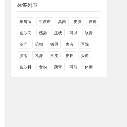
标签列表
银屑病
牛皮癣
真菌
皮肤
皮癣
皮肤病
感染
症状
可以
软膏
治疗
药物
鳞屑
患者
医院
脓疱
乳膏
头皮
皮损
头癣
皮肤科
食物
药膏
可能
体癣