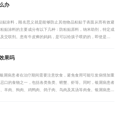
么办
防粘贴涂料，顾名思义就是能够防止其他物品粘贴于表面从而有效避
防粘贴涂料的主要成分有以下几种：防粘贴原料，纳米助剂，特定成
剂及交联剂。患有牛皮癣的妈妈，是可以给孩子喂奶的，即使是哺乳
牛皮癣的药，...
效果吗
 银屑病患者在治疗期间需要注意饮食，避免食用可能引发病情加重
要忌口的食物之一，包括各类鱼类、螃蟹、虾等。同时，银屑病患者
肉、羊肉、狗肉、鸡鸭肉、鸽子肉、鸟肉及其汤等肉食。银屑病患者
进行期：需...