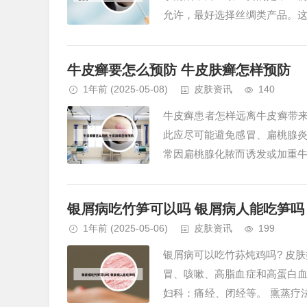
允许，最好选择丝绸类产品。
市面上的丝绸产品鱼龙混杂，一定
牛皮癣要怎么预防 牛皮肤癣怎样预防
1年前
(2025-05-08)
皮肤资讯
140
牛皮癣患者怎样远离牛皮癣带来
此应尽可能避免感冒、扁桃腺
常因扁桃腺化脓而诱发或加重
因素，避免过于疲劳，注意休息。
银屑病吃竹笋可以吗 银屑病人能吃笋吗
1年前
(2025-05-06)
皮肤资讯
199
银屑病可以吃竹荪炖鸡吗? 皮
冒、咳嗽、高脂血症和高蛋白
妇科：痛经、闭经等。 熏蒸疗