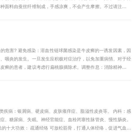
这种面料由蚕丝纤维制成，手感凉爽，不会产生摩擦。不过请注意：
不要谈妥便...
的危害? 避免感染：溶血性链球菌感染是牛皮癣的一诱发因素，因
炎、咽炎的发生。一旦发生应积极对症治疗，以免加重病情。对于经
牛皮癣的患者，建议考虑行扁桃腺摘除术。调整作息：消除精神紧张
保持良好的...
肤类疾病：银屑病、硬皮病、皮肤瘙痒症、脂溢性皮炎等。 内科：感
血症、糖尿病、失眠、神经官能症、血栓闭塞性脉管炎、慢性肠炎。
法的十大功效： 疏通经络 可放松筋骨，打通人体经络，促进气血循