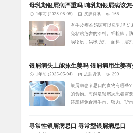
母乳期银屑病严重吗 哺乳期银屑病该怎
1年前
(2025-05-05)
皮肤资讯
165
有牛皮癣准妈咪可以母乳吗 
免粘贴危害的涂料。经检验，
膜物质，妈咪助剂，颜料，溶
期牛皮癣复发，只要患者不吃治疗
银屑病头上能抹生姜吗 银屑病用生姜有
1年前
(2025-05-04)
皮肤资讯
299
银屑病患者忌口的食物有哪些?
的食物。海鲜是银屑病患者需
还应避免食用牛肉、狼肉、驴
饮食要注意以下几点：适当忌口：
寻常性银屑病忌口 寻常型银屑病忌口