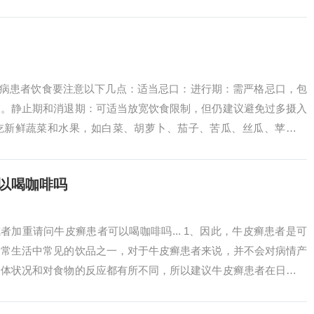
银...
屑病患者饮食要注意以下几点：适当忌口：进行期：需严格忌口，包
物。静止期和消退期：可适当放宽饮食限制，但仍建议避免过多摄入
吃新鲜蔬菜和水果，如白菜、胡萝卜、茄子、苦瓜、丝瓜、苹果、
和矿物质。在...
以喝咖啡吗
或者加重请问牛皮癣患者可以喝咖啡吗... 1、因此，牛皮癣患者是可
日常生活中常见的饮品之一，对于牛皮癣患者来说，并不会对病情产
身体状况和对食物的反应都有所不同，所以建议牛皮癣患者在日常饮
特...