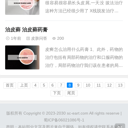
很容易很容易长头皮屑,一天没 拔法治疗
皮癣一般可...
这种方法已经很少用了 X线脱发治疗即利
用X线照射后，使头发毛囊暂时缺血而易
于拔除。头皮癣。头皮癣的发生会导致头
治皮藓 治皮藓药膏
皮屑过多，而且经常会出现同样的现象，
1年前
皮肤问答
200
并会让人的头发表面看上去有一层银白色
皮癣怎么治用什么药膏 1、此外，药物的
的鳞屑覆盖，这多数是因为不良的生活习
治疗包括有局部药物的治疗和口服药物的
惯导致。...
治疗，局部药物治疗我们该在患者的局部
进行抗真菌类的药膏涂抹，如咪唑类的药
膏。口服药物治疗，我们可以患者口服伊
首页
上页
4
5
6
7
8
9
10
11
12
13
曲康唑，酮康唑等。对于真菌的治疗，我
下页
尾页
们必须还要强调预防为主，如果发现有皮
癣必须及早的进行治疗，以避免病情迁移
版权所有 Copyright © 2023-2030 sc-eart.com All rights reserve |
和后期治愈...
蜀ICP备06021086号-1
声明：本站部分文字及图片来自于网络，如有侵权请您联系本站删