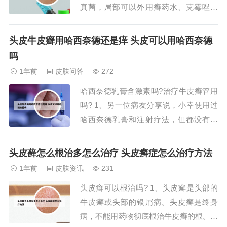
真菌，局部可以外用癣药水、克霉唑乳
膏、盐酸特比萘芬软膏等药物涂抹，可以
配合内服氟康唑胶囊、灰黄霉素片等，平
头皮牛皮癣用哈西奈德还是痒 头皮可以用哈西奈德
时注意个人卫生，勤洗头、勤理发，对使
吗
用过的生活用品注意消毒隔离。2、对于
1年前
皮肤问答
272
头癣的治疗，建议采取抗真菌药物，但口
哈西奈德乳膏含激素吗?治疗牛皮癣管用
服真菌药物存...
吗? 1、另一位病友分享说，小幸使用过
哈西奈德乳膏和注射疗法，但都没有效
果。他认为对付牛皮癣，任何药物都只有
副作用而没有治疗效果，唯有待气候变化
头皮藓怎么根治多怎么治疗 头皮癣症怎么治疗方法
和饮食调节。还有一位病友警告说，这个
1年前
皮肤资讯
231
东西是强激素，千万不要使用。他建议购
头皮癣可以根治吗? 1、头皮癣是头部的
买达力士或得肤宝，并提到使用哈西奈德
牛皮癣或头部的银屑病。头皮癣是终身
乳膏后，情况...
病，不能用药物彻底根治牛皮癣的根。但