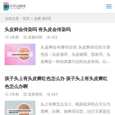
当前位置：
首页
> 皮癣 第8页
头皮鲜会传染吗 有头皮会传染吗
1年前
皮肤问答
221
头皮癣会有哪些症状 头皮癣的症状主要
包括：头皮瘙痒、头皮鳞屑、脱发等。头
皮癣是一种由真菌引起的头皮疾病。以下
是详细解释其症状的内容： 头皮瘙痒 患
者常会感到头皮异常瘙痒，这种痒感可能
孩子头上有头皮癣红色怎么办 孩子头上有头皮癣红
时而轻微，时而剧烈，难以忍受。这是由
色怎么办啊
于真菌感染引起头皮炎症反应，刺激神经
1年前
皮肤资讯
243
末梢所致。头皮癣的症状包括头皮发痒，
头上有癣怎么治 1、根据临床特点可分为
头屑增多，...
黄癣、白癣、脓癣等症型，治疗主要是抗