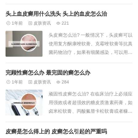
是，使用药物后，症状可以得到控制，复
发和其他对患者的影响可以减少。患者可
头上血皮癣用什么洗头 头上的血皮怎么治
以使用钙泊三醇倍他米松凝胶外用治疗。
1年前
皮肤资讯
221
如果效果不理想，还可以服用口服药物，
头皮癣怎么治? 一般情况下，头皮癣可以
如环孢素、阿维a胶囊等，进行综合治
使用复方酮康唑软膏、克霉唑软膏等抗真
疗。2、头皮癣...
菌药物治疗，如果有细菌感染，可以用金
霉素软膏。头皮藓主要表现为头皮有白色
的鳞屑，并且可能出现炎症性丘疹、头发
完顾性癣怎么办 最完固的癣怎么办
脱落，有的容易合并细菌感染，甚至有可
1年前
皮肤资讯
284
能会形成永久性瘢痕。根据临床表现、皮
顽固性皮癣怎么治? 在临床治疗上必须应
损形态及部位、显微镜检查，可明确诊
用强效或者超强效的糖皮质激素药膏，如
断。头皮癣症...
卤米松软膏、丙酸氟替卡松软膏或者糠酸
莫米松软膏，应用水杨酸软膏或者尿素软
膏进行1：1混合治疗。如果角化比较剧
皮癣是怎么得上的 皮癣怎么引起的严重吗
烈，还可以配合涂抹维A酸软膏进行抗角