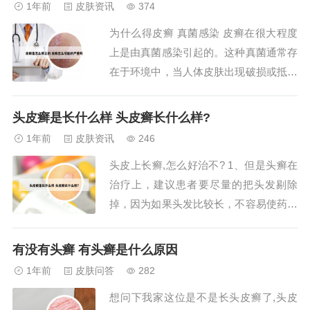
1年前
皮肤资讯
374
质增生的治疗。口服药物可以选用具有免
为什么得皮癣 真菌感染 皮癣在很大程度
疫抑制功能的雷公藤多苷片进行抗炎、免
上是由真菌感染引起的。这种真菌通常存
疫调节、免...
在于环境中，当人体皮肤出现破损或抵抗
力下降时，真菌容易侵入并繁殖，导致皮
肤感染，形成皮癣。传播途径 真菌感染
头皮癣是长什么样 头皮癣长什么样?
可以通过直接接触传播，如接触感染者的
1年前
皮肤资讯
246
皮肤、共用毛巾等物品。首先，斑疹型和
头皮上长癣,怎么好治不? 1、但是头癣在
苔藓样皮肤淀粉样变病可能与家族遗传因
治疗上，建议患者要尽量的把头发剔除
素有关。据...
掉，因为如果头发比较长，不容易使药物
发挥有效的作用，而且一定要建议患者定
期剪头发，保证让头发处于比较短的程度
有没有头癣 有头癣是什么原因
上。在治疗上，患者可以应用外涂的药膏
1年前
皮肤问答
282
来进行涂抹，常用的像是酮康唑软膏、咪
想问下我家这位是不是长头皮癣了,头皮
康唑软膏、特比萘芬软膏都可以。2、头