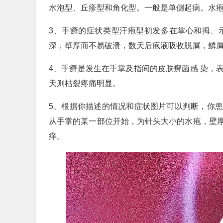
水泡型、丘疹型和角化型。一般是单侧起病。水
3、手癣的症状类型汗疱型初发多在掌心和拇、
深，壁厚而不易破溃，数天后疱液吸收脱屑，鳞
4、手癣是发生在手掌及指间的皮肤癣菌感 染，
天则枯裂疼痛明显。
5、根据你描述的情况和症状图片可以判断，你
从手掌的某一部位开始，为针头大小的水疱，壁
痒。