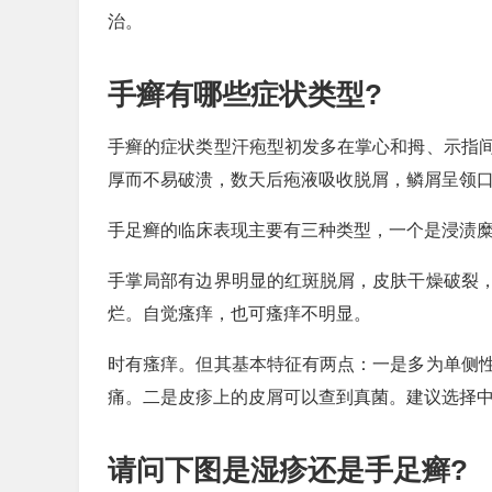
治。
手癣有哪些症状类型?
手癣的症状类型汗疱型初发多在掌心和拇、示指
厚而不易破溃，数天后疱液吸收脱屑，鳞屑呈领
手足癣的临床表现主要有三种类型，一个是浸渍
手掌局部有边界明显的红斑脱屑，皮肤干燥破裂
烂。自觉瘙痒，也可瘙痒不明显。
时有瘙痒。但其基本特征有两点：一是多为单侧
痛。二是皮疹上的皮屑可以查到真菌。建议选择
请问下图是湿疹还是手足癣?