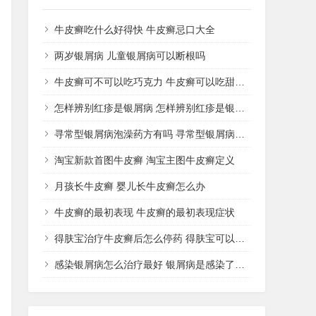
牛皮癣吃什么好得快 牛皮癣忌口大全
两岁银屑病 儿童银屑病可以断根吗
牛皮癣可不可以吃巧克力 牛皮癣可以吃甜品吗
怎样辨别红疹是银屑病 怎样辨别红疹是银屑病还是湿疹
寻常型银屑病泡澡药方有吗 寻常型银屑病用什么药洗
淘宝新款首图牛皮癣 淘宝主图牛皮癣定义
月孩长牛皮癣 婴儿长牛皮癣怎么办
牛皮癣的最初表现 牛皮癣的最初表现症状
得肤宝治疗牛皮癣后怎么停药 得肤宝可以治疗湿疹吗
感染银屑病怎么治疗最好 银屑病是感染了什么病菌