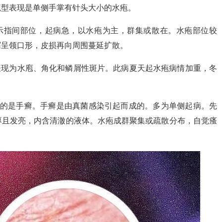
疱型表现是单侧手掌有针头大小的水疱。
示指间部位，起病急，以水疱为主，群集或散在。水疱部位较
屑呈领口形，皮损再向周围蔓延扩散。
表现为水庖、角化和鳞屑性斑片。此病夏天起水疱病情加重，冬
患的是手癣。手癣是由真菌感染引起而成的。多为单侧起病。先
厚且发亮，内含清澈的液体。水疱成群聚集或疏散分布，自觉瘙