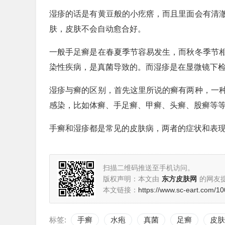
湿疹的话是有黄豆般的小疙瘩，而且里面会有清
肤，皮肤不会自动愈合好。
一般手足癣是在春夏季节容易发生，而秋冬季节
染性疾病，是真菌导致的。而湿疹是在显微镜下
湿疹与癣的区别，首先这里所说的癣有两种，一
感染，比如体癣、手足癣、甲癣、头癣、股癣等
手癣和湿疹都是常见的皮肤病，两者的症状和表
扫描二维码推送至手机访问。
版权声明：本文由
东方皮肤网
的网友
本文链接：
https://www.sc-eart.com/10
标签:
手癣
水疱
真菌
足癣
皮肤