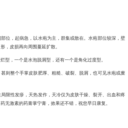
间部位，起病急，以水疱为主，群集或散在。水疱部位较深，壁
口形，皮损再向周围蔓延扩散。
糜烂型，一个是水泡脱屑型，还有一个是角化过度型。
，甚则整个手掌皮肤肥厚、粗糙、破裂、脱屑，也可见水疱或糜
性局限性发疹，天热发作，天冷仅为皮肤干燥、裂开、出血和疼
中药无激素的药膏掌宁膏，效果还不错，祝您早日康复。