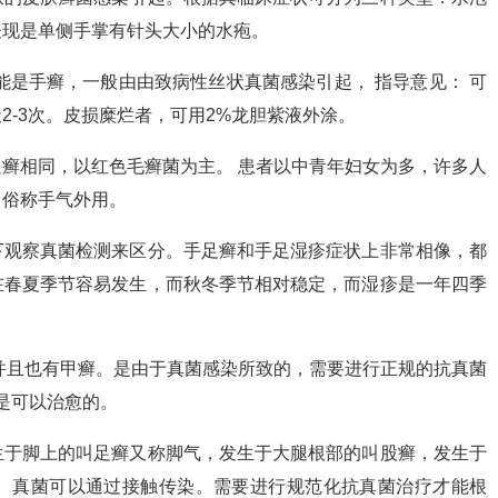
表现是单侧手掌有针头大小的水疱。
能是手癣，一般由由致病性丝状真菌感染引起， 指导意见： 可
2-3次。皮损糜烂者，可用2%龙胆紫液外涂。
真菌与足癣相同，以红色毛癣菌为主。 患者以中青年妇女为多，许多人
，俗称手气外用。
下观察真菌检测来区分。手足癣和手足湿疹症状上非常相像，都
在春夏季节容易发生，而秋冬季节相对稳定，而湿疹是一年四季
并且也有甲癣。是由于真菌感染所致的，需要进行正规的抗真菌
是可以治愈的。
生于脚上的叫足癣又称脚气，发生于大腿根部的叫股癣，发生于
。真菌可以通过接触传染。需要进行规范化抗真菌治疗才能根