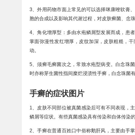
3、外用药物市面上常见的可以选择咪康唑软膏
胞的合成以及影响其代谢过程，对皮肤癣菌、念
4、角化增厚型：多由水疱鳞屑型发展而成，患
掌面弥漫性发红增厚，皮纹加深，皮肤粗糙，干
动。
5、须癣毛癣菌次之，常致水疱型病变。白念珠
时亦称芽生菌性指间糜烂浸渍性手癣，白念珠菌
手癣的症状图片
1、皮肤不同部位被真菌感染后可有不同表现，
鳞屑等症状。有些真菌感染具有传染和自体传染
2、手癣在普通百姓口中俗称鹅肝风，主要由手