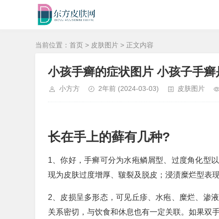
当前位置：
首页
>
皮肤图片
> 正文内容
小孩手癣的症状图片 小孩子手癣
小方方
2年前
(2024-03-03)
皮肤图片
长在手上的藓有几种?
1、你好，手癣可分为水疱鳞屑型、过度角化型
现为皮肤过度增厚、皲裂及脱皮；浸渍糜烂型表
2、皮损呈多形态，可见丘疹、水疱、糜烂、渗
关系密切，与饮食和休息也有一定关联。如果双