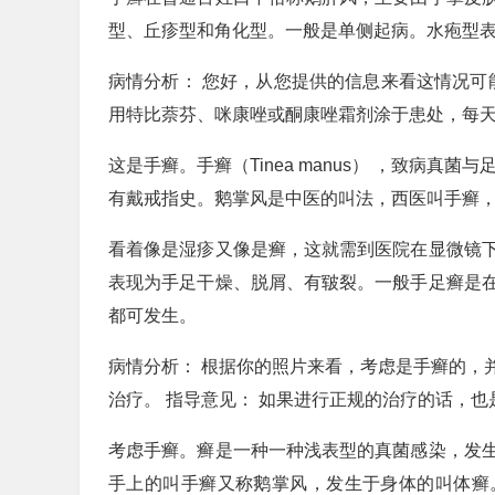
型、丘疹型和角化型。一般是单侧起病。水疱型
病情分析： 您好，从您提供的信息来看这情况可
用特比萘芬、咪康唑或酮康唑霜剂涂于患处，每天
这是手癣。手癣（Tinea manus） ，致病
有戴戒指史。鹅掌风是中医的叫法，西医叫手癣
看着像是湿疹又像是癣，这就需到医院在显微镜
表现为手足干燥、脱屑、有皲裂。一般手足癣是
都可发生。
病情分析： 根据你的照片来看，考虑是手癣的，
治疗。 指导意见： 如果进行正规的治疗的话，也
考虑手癣。癣是一种一种浅表型的真菌感染，发
手上的叫手癣又称鹅掌风，发生于身体的叫体癣