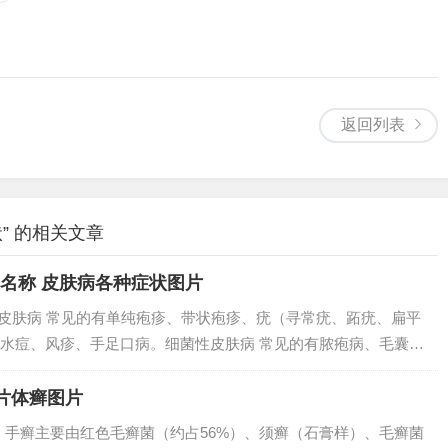
返回列表
” 的相关文章
及名称 皮肤病各种症状图片
性皮肤病 常见的有单纯疱疹、带状疱疹、疣（寻常疣、跖疣、扁平
水痘、风疹、手足口病。细菌性皮肤病 常见的有脓疱病、毛囊
麻风。2、皮肤病图片对照大全，皮肤病是指有关皮肤的疾病，皮
类有很多，大...
片体癣图片
癣，手癣主要由红色毛癣菌（约占56%）、须癣（石膏样）、毛癣菌