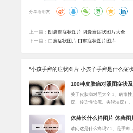
分享给朋友：
上一篇：
阴囊癣症状图片 阴囊癣症状图片大全
下一篇：
口癣症状图片 口癣症状图片图库
“小孩手癣的症状图片 小孩子手癣是什么症状
100种皮肤病对照图症状
关于皮肤病对照大全 1、病毒
疣、传染性软疣、尖锐湿疣）、
炎、疖、痈、蜂窝织炎、丹毒及
肤是人体最大的器官，皮肤病的种
体藓长什么样图片 体藓图
请问这是什么癣吗? 1、是手