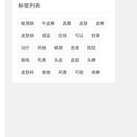
标签列表
银屑病
牛皮癣
真菌
皮肤
皮癣
皮肤病
感染
症状
可以
软膏
治疗
药物
鳞屑
患者
医院
脓疱
乳膏
头皮
皮损
头癣
皮肤科
食物
药膏
可能
体癣