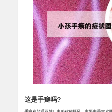
这是手癣吗?
手癣在普通百姓口中俗称鹅肝风，主要由手掌皮