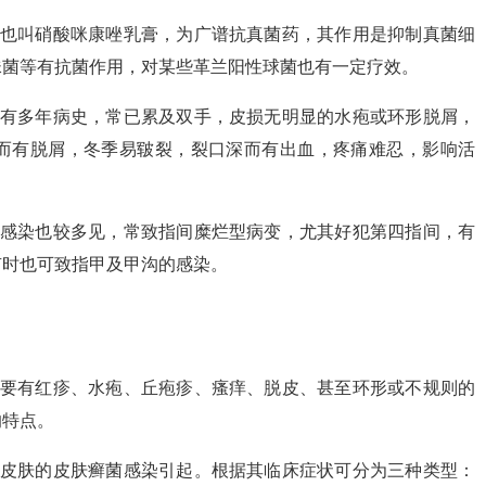
、也叫硝酸咪康唑乳膏，为广谱抗真菌药，其作用是抑制真菌细
珠菌等有抗菌作用，对某些革兰阳性球菌也有一定疗效。
者有多年病史，常已累及双手，皮损无明显的水疱或环形脱屑，
而有脱屑，冬季易皲裂，裂口深而有出血，疼痛难忍，影响活
菌感染也较多见，常致指间糜烂型病变，尤其好犯第四指间，有
有时也可致指甲及甲沟的感染。
主要有红疹、水疱、丘疱疹、瘙痒、脱皮、甚至环形或不规则的
的特点。
掌皮肤的皮肤癣菌感染引起。根据其临床症状可分为三种类型：