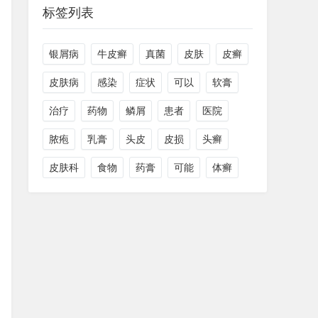
标签列表
银屑病
牛皮癣
真菌
皮肤
皮癣
皮肤病
感染
症状
可以
软膏
治疗
药物
鳞屑
患者
医院
脓疱
乳膏
头皮
皮损
头癣
皮肤科
食物
药膏
可能
体癣