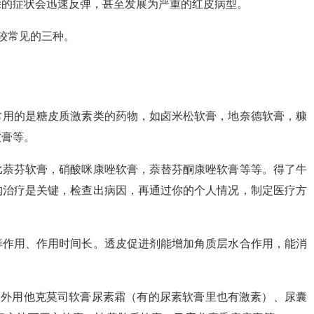
除的症状会迅速反弹，甚至发展为严重的红皮病型。
较常见的三种。
常用的是糖皮质激素类的药物，如卤米松软膏，地奈德软膏，糠
软膏等。
比萘芬软膏，硝酸咪康唑软膏，萘替芬酮康唑软膏等等。得了牛
构治疗是关键，检查出病因，再通过你的个人情况，制定医疗方
痒作用、作用时间长。透皮促进剂能增加角质层水合作用，能消
膏外用他克莫司软膏尿素霜（有的尿素软膏里也有激素）、尿囊