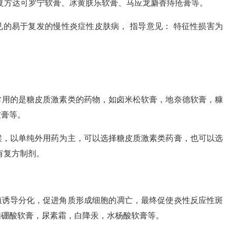
、复方达可罗宁软膏、冰黄肤乐软膏、马应龙麝香痔疮膏等。
见的易于复发的慢性炎症性皮肤病， 指导意见： 特征性损害为
常用的是糖皮质激素类的药物，如卤米松软膏，地奈德软膏，糠
软膏等。
候，以单纯外用药为主，可以选择糖皮质激素类药膏，也可以选
有复方制剂。
殖诱导分化，促进角质形成细胞的凋亡，最终促使炎性反应性斑
如硼酸软膏，尿素霜，白降汞，水杨酸软膏等。