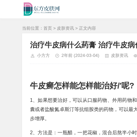
当前位置：
首页
>
皮肤资讯
> 正文内容
治疗牛皮病什么药膏 治疗牛皮病
小方方
2年前
(2024-03-04)
皮肤资讯
牛皮癣怎样能怎样能治好/′呢?
1、如果想要治好，可以从口服药物、外用药物
囊或者盐酸氮卓斯汀等抗组胺类的药物，可以最
步增厚。
2、方法是：一瓶醋，一把花椒，混合后熬半小