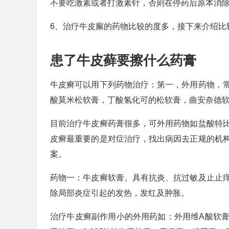
不要吃激素或者打激素针，否则在停药后原本消
6、治疗牛皮廨的药物比较的度多，接下来介绍比
患了牛皮藓要擦什么药膏
牛皮癣可以用下列药物治疗：第一，外用药物，
酸莫米松软膏，丁酸氢化可的松软膏，曲安奈德
目前治疗牛皮癣药膏很多，可外用药物如盐酸特
皮癣最重要的是对症治疗，找出病因去正规的机
案。
药物一：牛皮癣软膏。具有抗炎、抗过敏及止止
除局部炎症引起的发热，发红及肿胀。
治疗牛皮癣副作用小的外用药如：外用维A酸软