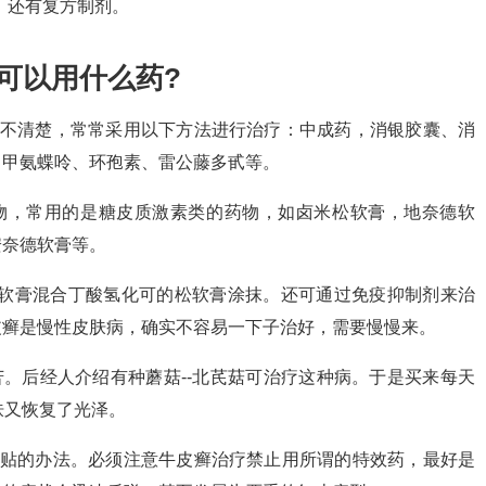
，还有复方制剂。
可以用什么药?
因不清楚，常常采用以下方法进行治疗：中成药，消银胶囊、消
，甲氨蝶呤、环孢素、雷公藤多甙等。
物，常用的是糖皮质激素类的药物，如卤米松软膏，地奈德软
安奈德软膏等。
酸软膏混合丁酸氢化可的松软膏涂抹。还可通过免疫抑制剂来治
皮癣是慢性皮肤病，确实不容易一下子治好，需要慢慢来。
苦。后经人介绍有种蘑菇--北芪菇可治疗这种病。于是买来每天
肤又恢复了光泽。
素贴的办法。必须注意牛皮癣治疗禁止用所谓的特效药，最好是