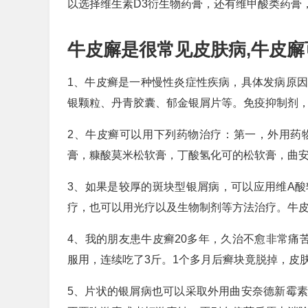
以选择维生素D3衍生物药膏，还有维甲酸类药膏
牛皮廨是很常见皮肤病,牛皮廨
1、牛皮癣是一种慢性炎症性疾病，具体发病原
银颗粒、丹青胶囊、郁金银屑片等。免疫抑制剂
2、牛皮癣可以用下列药物治疗：第一，外用药
膏，糠酸莫米松软膏，丁酸氢化可的松软膏，曲
3、如果是较厚的斑块型银屑病，可以应用维A
疗，也可以用光疗以及生物制剂等方法治疗。牛
4、我的朋友患牛皮癣20多年，久治不愈非常痛
服用，连续吃了3斤。1个多月后癣块竟脱掉，皮
5、片状的银屑病也可以采取外用曲安奈德新霉