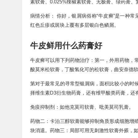
素软膏、0.025%辣椒素软膏、无极膏、绿药膏
病情分析： 你好，银屑病俗称“牛皮癣”是一种常
红色丘疹或斑块上覆有多层银白色鳞屑。
牛皮鲜用什么药膏好
牛皮癣可以用下列药物治疗：第一，外用药物，
酸莫米松软膏，丁酸氢化可的松软膏，曲安奈德
第对于最常见的寻常型银屑病，面积比较小的时
择维生素D3衍生物药膏，还有维甲酸类药膏，还
免疫抑制剂：如他克莫司软膏、吡美莫司乳膏。
药物二：卡泊三醇软膏能够抑制角质形成细胞增
块消退。药物三：局部可用无刺激性软膏外搽，