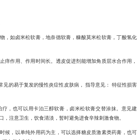
。
药物，如卤米松软膏，地奈德软膏，糠酸莫米松软膏，丁酸氢化
止止痒作用、作用时间长。透皮促进剂能增加角质层水合作用，
种常见的易于复发的慢性炎症性皮肤病， 指导意见： 特征性损害
治疗，也可以用卡泊三醇软膏，卤米松软膏交替涂抹。意见建
口，注意卫生，饮食清淡，暂时避免进食辛辣刺激食物。
的时候，以单纯外用药为主，可以选择糖皮质激素类药膏，也可