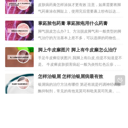
治疗一般几个小时能好
选用中医治疗比较好。2、第一：双氧水治疗牛皮
皮肤病药膏怎样涂抹才更有效 注意，如果需要将脚
癣。双氧水在我们的日常生活中非常常见，此偏方
气药膏涂在脚趾上，使用完后需要裹上纱布以达到
需要将双氧水稀释，在双氧水中兑入...
更好的治疗效果。如何提高药效如果皮肤角化增厚
掌跖脓包药膏 掌跖脓疱用什么药膏
严重，脚气药膏很难渗透吸收，可以先用水杨酸软
膏使角质软化，再用脚气药膏。接下来，您可以将
脚气脱皮怎么办? 1、方法脱皮脚气和一般类型的脚
药膏点在痘痘上或涂抹在整个面部区域上。但是，
气治疗的方法基本上差不多，可以选择的药物也比
不应过度涂抹，以免不必要的刺激和皮...
较多，一般主要是通过西药的方法来进行治疗，而
脚上牛皮廨图片 脚上有牛皮廨怎么治疗
且大部分是外用药物。方法达克宁主要用于脚气的
预防和治疗以及足部健康护理。2、建议先用温水浸
手足牛皮癣症状图片,我脚上有白皮,但是不知道是不
泡，擦干，去除死皮。脚趾间用棉花覆盖，再用足
是。 牛皮癣皮肤损害病起一般为炎性红色丘疹，粟
宜舒于棉花上面，持续贴附2小时...
粒至绿豆大，继逐渐扩大或融合成为棕红色斑块，
怎样治银屑 怎样治银屑病最有效
边界清楚，周围有炎性红晕，基底浸润明显，表面
覆盖多层干燥的银白色鳞屑。再看牛皮癣与手足癣
银屑病的治疗方法有哪些 第还有就是钙调神经磷酸
的症状表现：牛皮癣初发时为针头至扁豆大的炎性
酶抑制剂，常见的有他克莫司和吡美莫司乳膏。此
扁平丘疹，逐渐增大为钱币或更大...
外，一些水杨酸软膏、焦油制剂也对银屑病有治疗
多年的皮肤病吃中药能治好吗 多年的皮肤
的作用。轻症病人以局部治疗为主。去除诱发因
病吃中药能治好吗图片
素，如慢性扁桃腺炎、上呼吸道感染。有明显瘙痒
济南牛皮癣吃中药能治好么 1、济南同济牛皮癣医院
者，可给予抗组胺类药口服。治疗方法进行期银屑
治疗效果很好，采用的是纯中药治疗，首先这个病
病的治疗，如有扁桃腺炎或上呼吸道感染...
的最大特点就是痒，这是不容置疑的。单是不要用