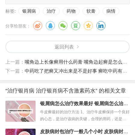
标签:
银屑病
治疗
药物
软膏
病情
分享给朋友：
返回列表
上一篇：
嘴角边上长像癣用什么药膏 嘴角边起癣是怎么回事
下一篇：
中药吃了把癣又冲出来是不是好事 癣吃中药有用吗
“治疗银肖病 治疗银肖病不含激素药水” 的相关文章
银屑病怎么治疗效果最好 银屑病怎么治疗
有效
牛皮癣最好的治疗方法 1、治疗牛皮癣保持一个良好
的心态，是治疗该病的关键，合理的用药，还是可
以降低其复发几率的。用药时应注意：不可片面追
皮肤病封包治疗一般几个小时 皮肤病封包
求近期疗效。西医治疗虽然快捷，但是容易复发。