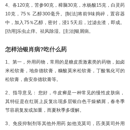
4、各120克，苦参90克，樟脑30克，水杨酸15克，白灵药
10克，75％ 乙醇300毫升。[制法]将前9味捣碎，置容器
中，加入75％乙醇，密封，浸1 5天后，过滤去渣，即成。
[功用]乐虫止痒。祛风除湿。[主治]银屑病。
怎样治银肖病?吃什么药
1、第一，外用药物，常用的是糖皮质激素类的药物，如卤
米松软膏，地奈德软膏，糠酸莫米松软膏，丁酸氢化可的
松软膏，曲安奈德软膏等。
2、指导意见： 您好，牛皮癣是一种常见的慢性皮肤病，
其特征是在红斑上反复出现多层银白色干燥鳞屑，春冬季
节容易复发或加重，而夏秋季多缓解。
3、免疫抑制剂等其他外用药 如他克莫司，匹美莫司外用