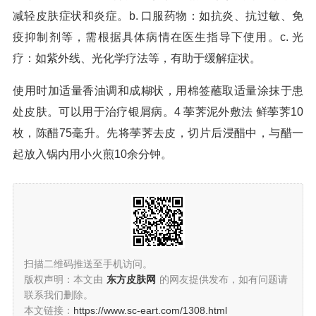
减轻皮肤症状和炎症。b. 口服药物：如抗炎、抗过敏、免
疫抑制剂等，需根据具体病情在医生指导下使用。c. 光
疗：如紫外线、光化学疗法等，有助于缓解症状。
使用时加适量香油调和成糊状，用棉签蘸取适量涂抹于患
处皮肤。可以用于治疗银屑病。4 荸荠泥外敷法 鲜荸荠10
枚，陈醋75毫升。先将荸荠去皮，切片后浸醋中，与醋一
起放入锅内用小火煎10余分钟。
扫描二维码推送至手机访问。
版权声明：本文由
东方皮肤网
的网友提供发布，如有问题请
联系我们删除。
本文链接：
https://www.sc-eart.com/1308.html