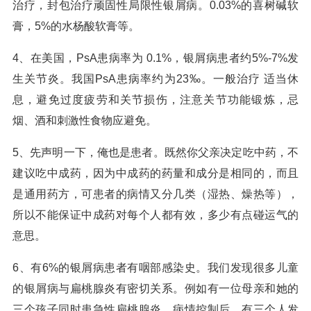
治疗，封包治疗顽固性局限性银屑病。0.03%的喜树碱软
膏，5%的水杨酸软膏等。
4、在美国，PsA患病率为 0.1%，银屑病患者约5%-7%发
生关节炎。我国PsA患病率约为23‰。一般治疗 适当休
息，避免过度疲劳和关节损伤，注意关节功能锻炼，忌
烟、酒和刺激性食物应避免。
5、先声明一下，俺也是患者。既然你父亲决定吃中药，不
建议吃中成药，因为中成药的药量和成分是相同的，而且
是通用药方，可患者的病情又分几类（湿热、燥热等），
所以不能保证中成药对每个人都有效，多少有点碰运气的
意思。
6、有6%的银屑病患者有咽部感染史。我们发现很多儿童
的银屑病与扁桃腺炎有密切关系。例如有一位母亲和她的
三个孩子同时患急性扁桃腺炎，病情控制后，有三个人发