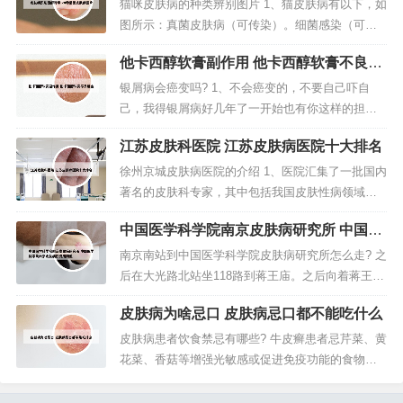
效地处理这些皮肤疾病问题。效果确实是不错，比
猫咪皮肤病的种类辨别图片 1、猫皮肤病有以下，如
牙膏刷起来更清新持久一点，美白效果是明显的，
图所示：真菌皮肤病（可传染）。细菌感染（可传
因为是粉状的，所以用起来比牙膏舒服...
染）。过敏（不可传染）。具体症状介绍如下：真
他卡西醇软膏副作用 他卡西醇软膏不良反
菌皮肤病（可传染）。2、猫癣 猫癣是一种常见的猫
应
皮肤病，多见于营养不良和体弱多病的猫，感染猫
银屑病会癌变吗? 1、不会癌变的，不要自己吓自
的真菌有2种，即犬小孢子菌和须毛癣菌，98%是犬
己，我得银屑病好几年了一开始也有你这样的担
小孢子菌，随着病的演变，...
心，问过医生说不会有癌变的风险。现在用的萌尔
江苏皮肤科医院 江苏皮肤病医院十大排名
夫他卡西醇软膏进行治疗，别说这个药还真挺好
的，说是日本进口的原研药，也不贵，网上也可以
徐州京城皮肤病医院的介绍 1、医院汇集了一批国内
自己买。2、没有这种说法的，相反，得了牛皮癣的
著名的皮肤科专家，其中包括我国皮肤性病领域的
人更容易患皮肤癌，牛皮癣的病情如果比...
学科带头人、国家级科研项目负责人、中国著名高
中国医学科学院南京皮肤病研究所 中国医
等学府的教授、全国皮肤医学专业委员会的负责人
学科学院南京皮肤病研究所顾恒
等。2、医院采用美国JCII国际管理模式。营造了温
南京南站到中国医学科学院皮肤病研究所怎么走? 之
馨的环境（Wam and Fragrant Environment）、...
后在大光路北站坐118路到蒋王庙。之后向着蒋王庙
的正北方向步行310米之后就可以到达中国医学科学
皮肤病为啥忌口 皮肤病忌口都不能吃什么
院皮肤病研究所。从南京站步行约400米，到达龙蟠
路·南京站西站 乘坐69路，经过4站，到达花园路·南
皮肤病患者饮食禁忌有哪些? 牛皮癣患者忌芹菜、黄
林东路站 步行约360米，到达中国医学科学院皮肤
花菜、香菇等增强光敏感或促进免疫功能的食物，
病研究所...
以及海鱼、虾、蟹等容易引起过敏的食物。牛皮癣
患者忌吃如牛肉、狼肉、驴肉、骆驼肉、羊肉、狗