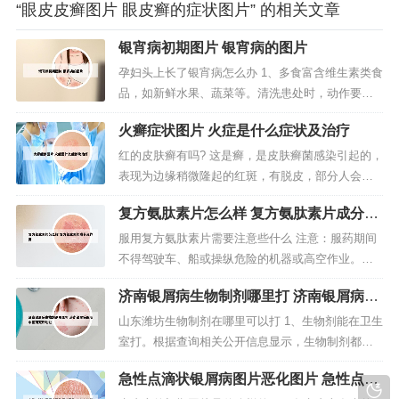
“眼皮皮癣图片 眼皮癣的症状图片” 的相关文章
银宵病初期图片 银宵病的图片
孕妇头上长了银宵病怎么办 1、多食富含维生素类食
品，如新鲜水果、蔬菜等。清洗患处时，动作要轻
揉，不要强行剥离皮屑，以免造成局部感染，如
火癣症状图片 火症是什么症状及治疗
红、肿、热、痛，影响治疗，使病程延长。2、span
你好，对银宵病患者的保健可以尝试吃蜂蜜：常吃
红的皮肤癣有吗? 这是癣，是皮肤癣菌感染引起的，
蜂蜜在排除牛皮癣患者体内毒素、通便的同时，对
表现为边缘稍微隆起的红斑，有脱皮，部分人会出
防治心血管疾病和神经衰弱等症...
现小水疱，由于瘙痒搔抓后容易继发破溃感染，反
复方氨肽素片怎么样 复方氨肽素片成分及
复刺激皮肤会变厚粗糙；若不及时治疗会累及腹股
作用
沟、会阴、肛周和臀部甚至全身都会出现。大腿内
服用复方氨肽素片需要注意些什么 注意：服药期间
侧红斑常见于股癣。股癣是指发生于人体阴囊和腹
不得驾驶车、船或操纵危险的机器或高空作业。在
股部位的皮肤癣疾，这种由皮肤癣菌...
服用复方氨肽素片时，尽量用温开水送服，这样有
济南银屑病生物制剂哪里打 济南银屑病医
利于药物的吸收，在服药期间，最好不要吃油腻、
院中医研究所地址
辛辣、生、冷的食物，以免影响胃对药物的吸收，
山东潍坊生物制剂在哪里可以打 1、生物剂能在卫生
而降低复方氨肽素片的功效。所以 服药期间不得驾
室打。根据查询相关公开信息显示，生物制剂都是
驶车、船或操纵危险的机器或高空作...
需要注射使用的，其中皮下注射的剂型是可以在卫
急性点滴状银屑病图片恶化图片 急性点滴
生室打的。具备的条件，第一要注意卫生，在用药
状银屑病如何治疗