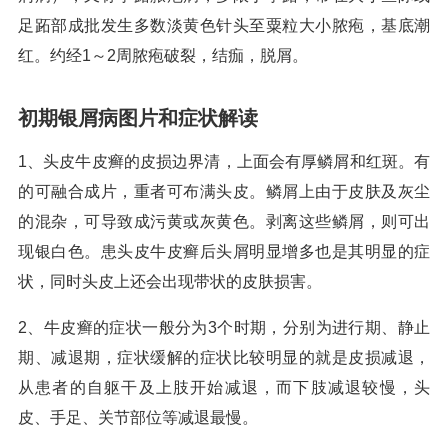
足跖部成批发生多数淡黄色针头至粟粒大小脓疱，基底潮
红。约经1～2周脓疱破裂，结痂，脱屑。
初期银屑病图片和症状解读
1、头皮牛皮癣的皮损边界清，上面会有厚鳞屑和红斑。有
的可融合成片，重者可布满头皮。鳞屑上由于皮肤及灰尘
的混杂，可导致成污黄或灰黄色。剥离这些鳞屑，则可出
现银白色。患头皮牛皮癣后头屑明显增多也是其明显的症
状，同时头皮上还会出现带状的皮肤损害。
2、牛皮癣的症状一般分为3个时期，分别为进行期、静止
期、减退期，症状缓解的症状比较明显的就是皮损减退，
从患者的自躯干及上肢开始减退，而下肢减退较慢，头
皮、手足、关节部位等减退最慢。