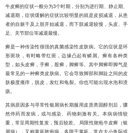
牛皮癣的症状一般分为3个时期，分别为进行期、静止期、
减退期，症状缓解的症状比较明显的就是皮损减退，从患
者的自躯干及上肢开始减退，而下肢减退较慢，头皮、手
足、关节部位等减退最慢。
癣是一种传染性很强的真菌感染性皮肤病。它的症状是环
形斑块，有时略带红斑，边缘凸起有鳞屑。癣有各种类
型，如头皮癣，手癣，股癣，脚癣等。其中脚癣即脚气是
最常见的一种癣类皮肤病。它会导致脚部和脚趾之间的皮
肤极度瘙痒，脱皮，发红和龟裂。你也可能出现水泡和溃
疡。
其病原因多与寻常性银屑病长期服用皮质类固醇剂后，骤
然停药而发病，或与感染、药物刺激有关。本病病情较
重，常呈周期性复发，预后较差。 局限性脓疱牛皮癣（银
屑病），又称掌跖脓疱病，多限于掌跖，常在大小鱼际或