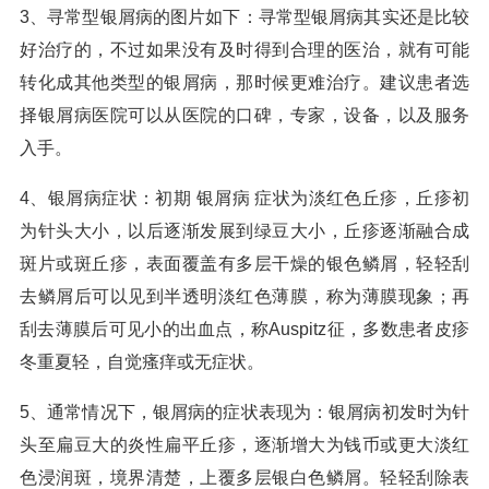
3、寻常型银屑病的图片如下：寻常型银屑病其实还是比较
好治疗的，不过如果没有及时得到合理的医治，就有可能
转化成其他类型的银屑病，那时候更难治疗。建议患者选
择银屑病医院可以从医院的口碑，专家，设备，以及服务
入手。
4、银屑病症状：初期 银屑病 症状为淡红色丘疹，丘疹初
为针头大小，以后逐渐发展到绿豆大小，丘疹逐渐融合成
斑片或斑丘疹，表面覆盖有多层干燥的银色鳞屑，轻轻刮
去鳞屑后可以见到半透明淡红色薄膜，称为薄膜现象；再
刮去薄膜后可见小的出血点，称Auspitz征，多数患者皮疹
冬重夏轻，自觉瘙痒或无症状。
5、通常情况下，银屑病的症状表现为：银屑病初发时为针
头至扁豆大的炎性扁平丘疹，逐渐增大为钱币或更大淡红
色浸润斑，境界清楚，上覆多层银白色鳞屑。轻轻刮除表