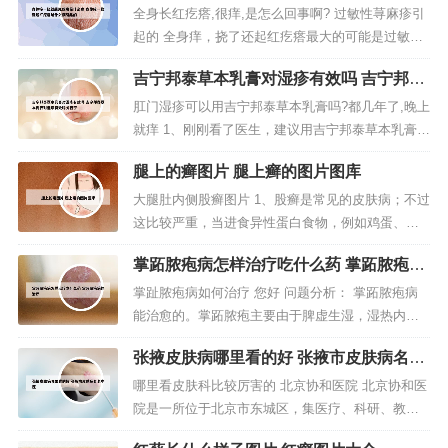
挠就起红疙瘩是什么病引起的
全身长红疙瘩,很痒,是怎么回事啊? 过敏性荨麻疹引
起的 全身痒，挠了还起红疙瘩最大的可能是过敏性
荨麻疹引起的。过敏性荨麻疹又叫风疹块，是由于
吉宁邦泰草本乳膏对湿疹有效吗 吉宁邦泰
皮肤、黏膜小血管扩张及渗透性增加而出现的一种
草本乳膏对湿疹有效吗戈吉宁
皮肤局限性水肿反应，通常还会伴有瘙痒和红色疙
肛门湿疹可以用吉宁邦泰草本乳膏吗?都几年了,晚上
瘩。全身长红疙瘩并伴有瘙痒，可能是过敏反应引
就痒 1、刚刚看了医生，建议用吉宁邦泰草本乳膏，
起的。过敏反应可以是对食物...
某宝评价很不错，刚买了两盒，希望能用好，太难
腿上的癣图片 腿上癣的图片图库
受了。2、该药物对湿疹有一定效果。吉宁邦泰草本
乳膏可以抑菌、清洁、祛味，有良好的抑菌护理作
大腿肚内侧股癣图片 1、股癣是常见的皮肤病；不过
用，适用于各类皮肤困扰，可以用于改善湿疹引起
这比较严重，当进食异性蛋白食物，例如鸡蛋、牛
的皮肤瘙痒症状。3、有效。...
奶、鱼、虾等，便可引起一种变态反应性皮肤病.建
掌跖脓疱病怎样治疗吃什么药 掌跖脓疱病
议：避免使用激素类的药物等，如果股癣比较严
的治疗
重，建议保持皮肤清洁，防止皮肤感染，避免过
掌趾脓疱病如何治疗 您好 问题分析： 掌跖脓疱病
劳、保持乐观稳定的情绪。2、一种圆币形，有水
能治愈的。掌跖脓疱主要由于脾虚生湿，湿热内
泡，结痂，鳞屑和通常伴有皮肤瘙痒等...
蕴，或外感湿热邪毒，以致邪毒循经外越蕴于掌跖
张掖皮肤病哪里看的好 张掖市皮肤病名老
而发。 指导建议：治疗以消炎抗病毒为主，例如口
中医
服泛昔洛韦片、万乃洛韦、强的松或涂阿昔洛韦软
哪里看皮肤科比较厉害的 北京协和医院 北京协和医
膏治疗。病情分析： 掌跖脓疱病是一种慢性疾病
院是一所位于北京市东城区，集医疗、科研、教学
的，建议采用中西医结合的方法治疗...
为一体的大型综合医院。目前国内比较出名的皮肤