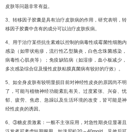
皮肤等问题非常有益。
3、转移因子胶囊是具有治疗皮肤病的作用，研究表明，转
移因子胶囊中含有的成分可以治疗皮肤疾病。
4、用于治疗某些抗生素难以控制的病毒性或霉菌性细胞内
感染（如带状疱疹，流行性乙型脑炎，白色念珠菌感染，
病毒性心肌炎等）；免疫缺陷病（如湿疹，血小板减少，
多次感染综合症及慢性皮肤粘膜真菌病有较好的疗效）。
5、如全身皮肤有较明显损目前对神经性皮炎的原因尚不明
了，可能与植物神经功能紊乱有关。过度紧张、兴奋、忧
郁、疲劳、焦虑、急躁以及生活环境的改变，皆可能是神
经性皮炎的诱因。
6、③糖皮质激素：一般不主张应用，对急性期炎症显著且
泛发者可考虑短期服用，如泼尼松20～40mg/d，见效后可