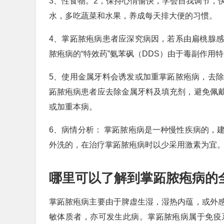
3、性食物。2，保持心情愉快，学会自我调节，
水，多吃蔬菜和水果，养成每天排大便的习惯。
4、掌跖脓疱病患者应深究病因，若系由扁桃腺
脓疱病的“特效药”氨苯砜（DDS）由于毒副作用特
5、使用金属牙料会诱发或加重掌跖脓疱病，去
跖脓疱病患者应去除金属牙料及填充剂，避免佩
或加重本病。
6、病情分析： 掌跖脓疱病是一种慢性疾病的，
外洗的，在治疗掌跖脓疱病时以少采用激素为宜
哪里可以了解到掌跖脓疱病的
掌跖脓疱病主要由于脾虚生湿，湿热内蕴，或外
敏体质者，亦可发生此病。掌跖脓疱病属于免疫