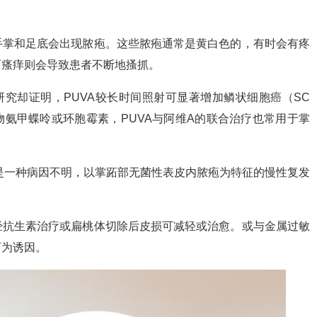
手掌和足底会出现脓疱。这些脓疱通常是黄白色的，有时会有疼
而瘙痒则会导致患者不断地搔抓。
研究却证明，PUVA较长时间照射可显著增加鳞状细胞癌（SC
物氨甲蝶呤或环胞霉素，PUVA与阿维A的联合治疗也常用于掌
是一种病因不明，以掌跖部无菌性表皮内脓疱为特征的慢性复发
经抗生素治疗或扁桃体切除后皮损可减轻或治愈。或与金属过敏
可为诱因。