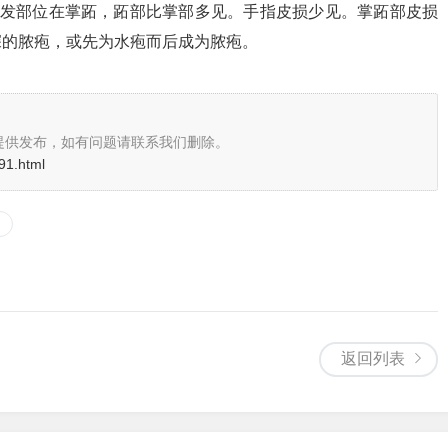
，好发部位在掌跖，跖部比掌部多见。手指皮损少见。掌跖部皮损
深的脓疱，或先为水疱而后成为脓疱。
提供发布，如有问题请联系我们删除。
91.html
返回列表