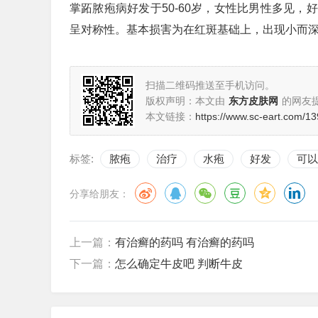
掌跖脓疱病好发于50-60岁，女性比男性多见
呈对称性。基本损害为在红斑基础上，出现小而
扫描二维码推送至手机访问。
版权声明：本文由
东方皮肤网
的网友
本文链接：
https://www.sc-eart.com/13
标签:
脓疱
治疗
水疱
好发
可以
分享给朋友：
上一篇：
有治癣的药吗 有治癣的药吗
下一篇：
怎么确定牛皮吧 判断牛皮