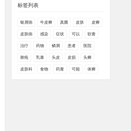
标签列表
银屑病
牛皮癣
真菌
皮肤
皮癣
皮肤病
感染
症状
可以
软膏
治疗
药物
鳞屑
患者
医院
脓疱
乳膏
头皮
皮损
头癣
皮肤科
食物
药膏
可能
体癣