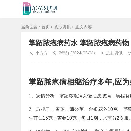
当前位置：
首页
>
皮肤资讯
> 正文内容
掌跖脓疱病药水 掌跖脓疱病药物
小方方
2年前
(2024-03-04)
皮肤资讯
掌跖脓疱病相继治疗多年,应为
1、病情分析：掌跖脓疱病为慢性皮肤病，病程有
2、取栀子、黄芩、蒲公英、金银花各10克，野菊
生苡仁15克，苦参10克。每日1剂，水煎分2次服