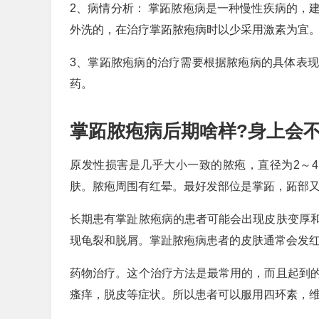
2、病情分析： 掌跖脓疱病是一种慢性疾病的，
外洗的，在治疗掌跖脓疱病时以少采用激素为宜
3、掌跖脓疱病的治疗需要根据脓疱病的具体表
药。
掌跖脓疱病后期啥样?身上会不
原发性损害是几乎大小一致的脓疱，直径为2～
肤。脓疱周围有红晕。最好发部位是掌跖，跖部
长期患有掌趾脓疱病的患者可能会出现皮肤变厚
现龟裂和脱屑。掌趾脓疱病患者的皮肤通常会发
药物治疗。这个治疗方法是最常用的，而且起到
瘙痒，脱皮等症状。所以患者可以服用四环素，维