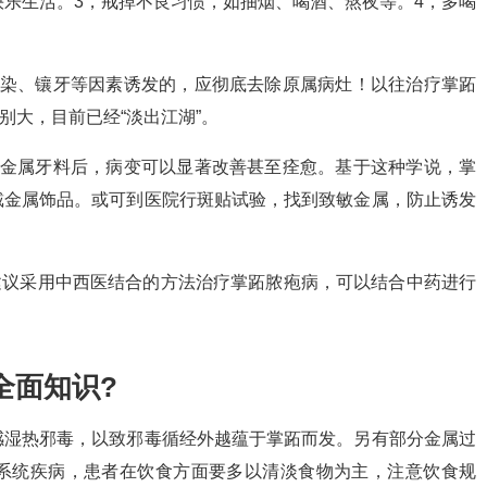
快乐生活。3，戒掉不良习惯，如抽烟、喝酒、熬夜等。4，多喝
感染、镶牙等因素诱发的，应彻底去除原属病灶！以往治疗掌跖
别大，目前已经“淡出江湖”。
除金属牙料后，病变可以显著改善甚至痊愈。基于这种学说，掌
戴金属饰品。或可到医院行斑贴试验，找到致敏金属，防止诱发
建议采用中西医结合的方法治疗掌跖脓疱病，可以结合中药进行
。
全面知识?
感湿热邪毒，以致邪毒循经外越蕴于掌跖而发。另有部分金属过
系统疾病，患者在饮食方面要多以清淡食物为主，注意饮食规