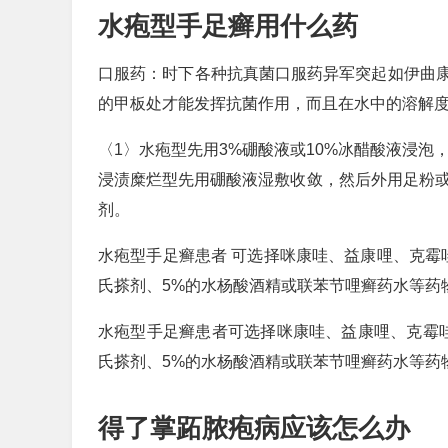
水疱型手足癣用什么药
口服药：时下各种抗真菌口服药异军突起如伊曲
的甲板处才能发挥抗菌作用，而且在水中的溶解
〈1〉水疱型先用3%硼酸液或10%冰醋酸液浸泡
浸渍糜烂型先用硼酸液湿敷收敛，然后外用足粉或
剂。
水疱型手足癣患者 可选择咪康哇、益康哩、克霉
氏搽剂、5%的水杨酸酒精或联苯节哩癣药水等药
水疱型手足癣患者可选择咪康哇、益康哩、克霉
氏搽剂、5%的水杨酸酒精或联苯节哩癣药水等药
得了掌跖脓疱病应该怎么办