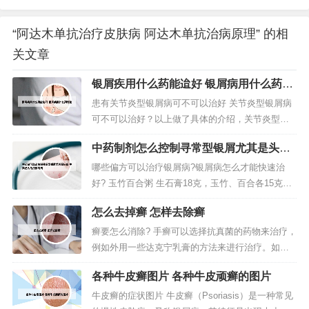
“阿达木单抗治疗皮肤病 阿达木单抗治病原理” 的相
关文章
银屑疾用什么药能迨好 银屑病用什么药好
使
患有关节炎型银屑病可不可以治好 关节炎型银屑病
可不可以治好？以上做了具体的介绍，关节炎型银
屑病治疗专家说现在关节炎型银屑病虽然还不能完
中药制剂怎么控制寻常型银屑尤其是头皮
全被治愈，但是只要我们对于病人的病情发现的够
中药怎么治疗银屑病
及时，而且关节炎型银屑病治疗方法得当，就能够
哪些偏方可以治疗银屑病?银屑病怎么才能快速治
使病情恢复。银屑病属于慢性顽固性皮肤病之一，
好? 玉竹百合粥 生石膏18克，玉竹、百合各15克，
根治难是治疗的难点所在，但是合理用...
大米60克，盐适量。先将生石膏、玉竹加水3碗煎至
怎么去掉癣 怎样去除癣
2碗，去渣取汤再加百合、大米煮成粥，加盐调味服
食，每日1剂，连服8~10剂。一到两杯胶态燕麦片加
癣要怎么消除? 手癣可以选择抗真菌的药物来治疗，
温水，可以全身敷也可以定点敷。Lin医生说，洗澡
例如外用一些达克宁乳膏的方法来进行治疗。如果
水中加燕麦...
外用药物治疗效果不理想，也可以通过口服药物来
各种牛皮癣图片 各种牛皮顽癣的图片
治疗，如伊曲康挫、氟康挫等。首先狗狗长癣，小
面积感染可以使用皮康霜、伊曲康唑、酮康唑、铭
牛皮癣的症状图片 牛皮癣（Psoriasis）是一种常见