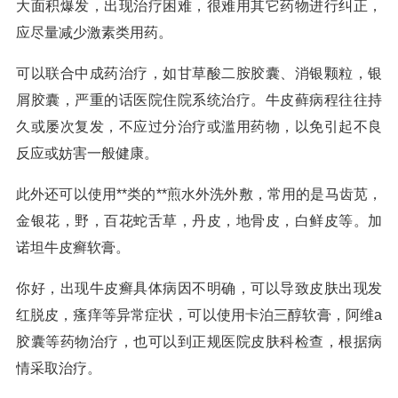
大面积爆发，出现治疗困难，很难用其它药物进行纠正，
应尽量减少激素类用药。
可以联合中成药治疗，如甘草酸二胺胶囊、消银颗粒，银
屑胶囊，严重的话医院住院系统治疗。牛皮藓病程往往持
久或屡次复发，不应过分治疗或滥用药物，以免引起不良
反应或妨害一般健康。
此外还可以使用**类的**煎水外洗外敷，常用的是马齿苋，
金银花，野，百花蛇舌草，丹皮，地骨皮，白鲜皮等。加
诺坦牛皮癣软膏。
你好，出现牛皮癣具体病因不明确，可以导致皮肤出现发
红脱皮，瘙痒等异常症状，可以使用卡泊三醇软膏，阿维a
胶囊等药物治疗，也可以到正规医院皮肤科检查，根据病
情采取治疗。