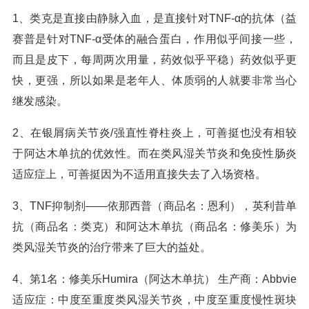
1、类克是直接由静脉入血，是直接针对TNF-α的抗体（益
赛普是针对TNF-α受体的融合蛋白，作用似乎间接一些，
而且是皮下，每周两次用量，药效似乎平稳）药效似乎更
快，更强，所以如果是老年人、体质弱的人就要非常当心
继发感染。
2、在银屑病关节炎/强直性脊柱炎上，可善挺也没有相较
于阿达木单抗的优效性。而在类风湿关节炎和免疫性肠炎
适应症上，可善挺因为不适用直接失去了入场资格。
3、TNF抑制剂——依那西普（商品名：恩利），英利昔单
抗（商品名：类克）和阿达木单抗（商品名：修美乐）为
类风湿关节炎的治疗带来了巨大的益处。
4、第1名：修美乐Humira（阿达木单抗） 生产商：Abbvie
适应症：中度至重度类风湿关节炎，中度至重度慢性斑块