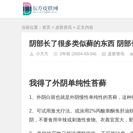
当前位置：
首页
>
皮肤资讯
> 正文内容
阴部长了很多类似藓的东西 阴
小方方
2年前
(2024-03-04)
皮肤资讯
我得了外阴单纯性苔藓
1、外阴白斑也就是外阴慢性单纯性的苔藓，这种
2、可试用激光疗法。或涂用2%丙酸睾酮鱼肝油
阴，不要食用辛辣或刺激性食物。衣着宜宽大，