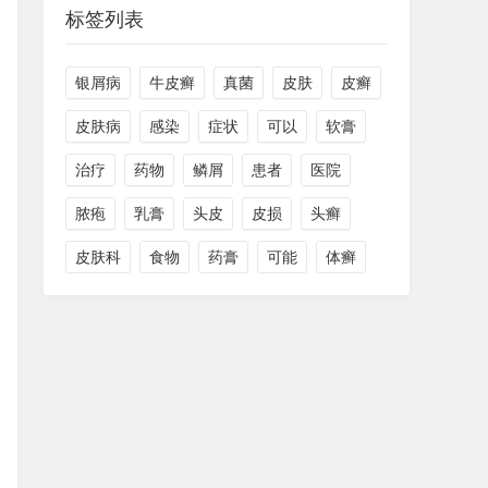
标签列表
银屑病
牛皮癣
真菌
皮肤
皮癣
皮肤病
感染
症状
可以
软膏
治疗
药物
鳞屑
患者
医院
脓疱
乳膏
头皮
皮损
头癣
皮肤科
食物
药膏
可能
体癣