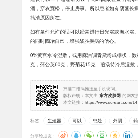
酒，穿衣宽松，停止房事。所以患者如有阴茎长
搞清原因所在。
如有条件允许的话可以经常进行日光浴或海水浴
的同时陶冶自己，增强战胜疾病的信心。
0%黄宫水冷湿敷，或用麻油调青黛粉成糊状，数患
克，蒲公英60克，野菊花15克，煎汤待冷后湿敷
扫描二维码推送至手机访问。
版权声明：本文由
东方皮肤网
的网友
本文链接：
https://www.sc-eart.com/14
标签:
生殖器
可以
患处
外阴
药
分享给朋友：