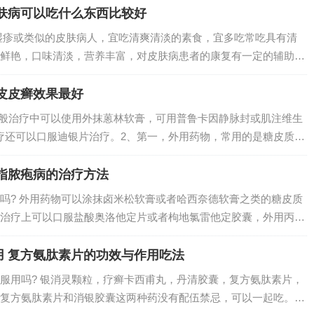
...
肤病可以吃什么东西比较好
湿疹或类似的皮肤病人，宜吃清爽清淡的素食，宜多吃常吃具有清
鲜艳，口味清淡，营养丰富，对皮肤病患者的康复有一定的辅助作
红柿一个、瘦肉60克、土豆二个、豆腐一合。调料：清油、食盐、
应该多吃什...
皮皮癣效果最好
一般治疗中可以使用外抹蒽林软膏，可用普鲁卡因静脉封或肌注维生
治疗还可以口服迪银片治疗。2、第一，外用药物，常用的是糖皮质激
奈德软膏，糠酸莫米松软膏，丁酸氢化可的松软膏，曲安奈德软膏
病，...
指脓疱病的治疗方法
吗? 外用药物可以涂抹卤米松软膏或者哈西奈德软膏之类的糖皮质
治疗上可以口服盐酸奥洛他定片或者枸地氯雷他定胶囊，外用丙酸
抹。也可以外涂多磺酸粘多糖乳膏，但是如果脓疱反应比较明显，
中药苦参、...
用 复方氨肽素片的功效与作用吃法
服用吗? 银消灵颗粒，疗癣卡西甫丸，丹清胶囊，复方氨肽素片，
复方氨肽素片和消银胶囊这两种药没有配伍禁忌，可以一起吃。相