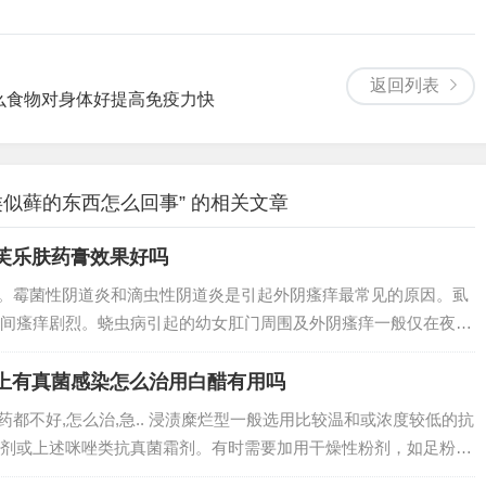
返回列表
么食物对身体好提高免疫力快
似藓的东西怎么回事” 的相关文章
芙乐肤药膏效果好吗
染。霉菌性阴道炎和滴虫性阴道炎是引起外阴瘙痒最常见的原因。虱
间瘙痒剧烈。蛲虫病引起的幼女肛门周围及外阴瘙痒一般仅在夜间
毛部位瘙痒有可能是不注意卫生，滴虫性阴道炎、霉菌性阴道炎等
外阴营养不...
手上有真菌感染怎么治用白醋有用吗
多药都不好,怎么治,急.. 浸渍糜烂型一般选用比较温和或浓度较低的抗
剂或上述咪唑类抗真菌霜剂。有时需要加用干燥性粉剂，如足粉。
如咪唑类药物、丙烯胺类药物，对于角化明显的皮疹可加用角质剥