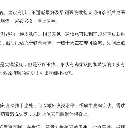
疡。建议有以上不适感最好及早到医院做检查明确诊断后遵医
戒烟酒，穿衣宽松，停止房事。
染引起的一种皮肤病。指导意见：建议您可以到正规医院皮肤科
洗，然后用达克宁软膏涂擦，一般十天左右即可痊愈。期间应避
，是尖锐湿疣，但是不疼不痒，形状有肉芽状的和菌状的！多有
过敏原接触的病史！可出现细小水泡。
的药膏涂抹于患处，可以减轻发炎水平，缓解牛皮癣症状。需求
将药膏清洗失落，以防止使它们黏到伴侣身上。
断后遵医嘱，在生活上留意外生殖器的卫生，饮食平淡，戒烟