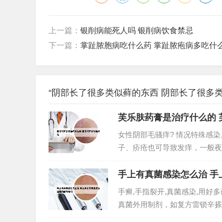
上一篇：
银削病能死人吗 银削病饮食禁忌
下一篇：
掌趾脓胞病吃什么药 掌趾脓疱病多吃什
“阴部长了很多类似藓的东西 阴部长了很多类
芙乐肤药膏是治疗什么的 
女性阴部毛骚痒? 情况特殊感
子、疥疮也可导致发痒，一般夜
发作，肉眼可见白色的蛲虫。阴
引起的，也有可能是脂溢性皮炎、
手上有真菌感染怎么治 
手癣,手指裂开,真菌感染,用好
真菌外用制剂，如复方雷锁辛搽
局部治疗首选各种抗真菌药物，