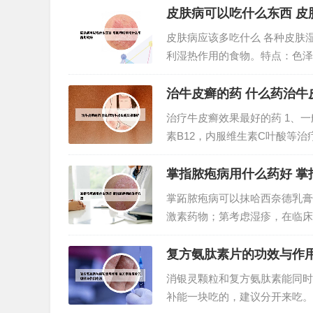
脱剂以缓解症状；对单纯外用药物
皮肤病可以吃什么东西 皮
皮肤病应该多吃什么 各种皮肤
利湿热作用的食物。特点：色泽
用。红柿肉末蒸豆腐 原料：西
味精适量。问题一：经常得皮肤病
治牛皮癣的药 什么药治牛
治疗牛皮癣效果最好的药 1、
素B12，内服维生素C叶酸等
素类的药物，如卤米松软膏，地
等。3、牛皮癣是一种慢性炎症性疾
掌指脓疱病用什么药好 掌
掌跖脓疱病可以抹哈西奈德乳膏
激素药物；第考虑湿疹，在临床
氟替卡松乳膏或者卤米松软膏涂
可以使用中药泡手，比如可以使用
复方氨肽素片的功效与作
消银灵颗粒和复方氨肽素能同时
补能一块吃的，建议分开来吃。