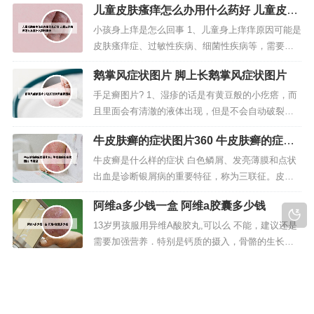
儿童皮肤瘙痒怎么办用什么药好 儿童皮肤
谷杂粮，多饮水，多运动促进血液循环等。2、疤痕
瘙痒怎么办用什么药好得快
是属于皮肤科的，但也可以去专业的整形美容科祛
小孩身上痒是怎么回事 1、儿童身上痒痒原因可能是
除，无论选择哪种，都要确保是正规、专业的才
皮肤瘙痒症、过敏性疾病、细菌性疾病等，需要查
行。3、祛疤应该去医院皮肤科就诊...
明具体病因后进行针对性的治疗。2、问题一：小孩
鹅掌风症状图片 脚上长鹅掌风症状图片
身上痒是怎么回事 10分 是过敏吧，注意下孩子最近
吃了什么或接触到什么过敏源，最好去医院罚查，
手足癣图片? 1、湿疹的话是有黄豆般的小疙瘩，而
不要乱用药，小孩子皮肤易过敏，一般是用优卓尔
且里面会有清澈的液体出现，但是不会自动破裂，
加凡士林可抗痒。3、我们...
破裂后就会变成嫩红色新皮肤，皮肤不会自动愈合
牛皮肤癣的症状图片360 牛皮肤癣的症状
好。2、脚气是西医的足癣。多见于成人，儿童少
图片 寻常型
见。以皮下水疱、趾间糜烂、角化过度、脱屑等 临
牛皮癣是什么样的症状 白色鳞屑、发亮薄膜和点状
床上可分为水疱型、糜烂型、脱屑型。但常以一二
出血是诊断银屑病的重要特征，称为三联征。皮损
种皮肤损害为主。1．水疱型有瘙...
形态：点滴状、钱币状、地图状、环状、带状、泛
阿维a多少钱一盒 阿维a胶囊多少钱
发性、脂溢性皮炎样、湿疹样、蛎壳状、扁平苔藓
样、慢性肥厚性、疣状等。牛皮癣的最典型的症状
13岁男孩服用异维A酸胶丸,可以么 不能，建议还是
有三个：症状红色丘疹。患者如果得了牛皮癣，其
需要加强营养．特别是钙质的摄入，骨骼的生长是
患处会出现一些红色的点状丘疹，这些...
需要大量的钙质，可以多喝牛奶，小虾等含钙量丰
儿童头癣症状图片 儿童头癣症状图片大全
富的食物。服用异维a酸胶丸”后，两年内不宜生育，
以免引起胎儿畸形，国外要求的时间 更长。对于青
这是什么皮肤癣问题?有图 根据图片和位置的考虑为
少年来说，长期服用“异维a酸胶丸”治疗痤疮，会导
神经性皮炎俗称白色牛皮癣症状患处隆起并伴有瘙