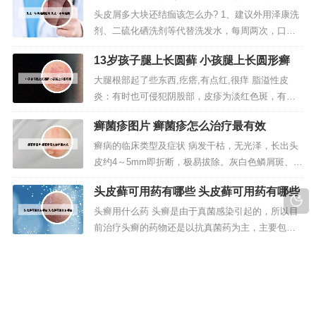
刺痛），一日三次，用5--7天，有特效。 2。2、治
头皮屑多大块还结痂该怎么办? 1、建议外用泽康洗
疗方法：无特殊疗法，外涂润肤霜、5%硫磺软膏或
剂、二硫化硒洗剂等代替洗发水，每周两次，口服
弱效糖皮质激素霜均可...
调节内分泌的药物，如金花消痤颗粒，维生素B族、
13岁孩子腿上长圆藓 小孩腿上长圆形癣
复方甘草酸苷片等控油调节免疫。生活上注意不要
熬夜，少吃辛辣甜腻食物，多吃蔬菜水果，控制脂
大腿根部起了些东西,疙瘩,有点红,很痒 脂溢性皮
肪的摄入。2、你属寒冷性荨麻疹吧，要保暖。这个
炎：有时也可侵犯阴股部，皮疹为淡红色斑，有脱
缓解的慢但是你也要用啊。那你...
屑，有的呈环状，边界清楚，但直接镜检真菌为阴
癣菌疹图片 癣菌疹怎么治疗最有效
性。问题分析： 你的情况看，引起的原因主要有湿
疹、股癣等疾病，如果是出现了皮肤的发红、丘
癣病的临床类型及症状 病发干枯，无光泽，长出头
疹、小颗粒、糜烂渗出等认为是有湿疹，如果是有
皮约4～5mm即折断，极易拔除。灰白色鳞屑斑、菌
局部的发白、脱屑和瘙痒，认为是有...
鞘和断发是白癣三大临床特征。部分患者可并发脓
头皮藓可用药有哪些 头皮藓可用药有哪些
癣、体股癣、甲癣和肉芽肿。初期只是会掉皮屑，
严重的会溃烂，发臭。04 湿疹 湿疹可出现在身体的
头癣用什么药 头癣是由于真菌感染引起的，所以目
各个部位，瘙痒感明显，是一个个红色的小疙瘩，
前治疗头癣的药物还是以抗真菌药为主，主要包含
成片的长，很损形象。本...
三大类：第是口服药，口服抗真菌药包括灰黄霉素
糖尿病皮癣图片 糖尿病 皮屑
片、伊曲康唑、氟康唑、盐酸特比萘芬片等等。外
涂药物可以用特比萘芬软膏、酮康唑软膏或者碘酊
为什么糖尿病患者容易得手足癣 老年糖尿病更易发
等涂抹于发生头癣的地方，一般每天使用两次，连
生感染，因为老年人生理适应性逐渐减弱，各组织
续使用八周。想要快速治疗头癣，最好...
器官进行性老化。有利于细菌入侵和繁殖。再者老