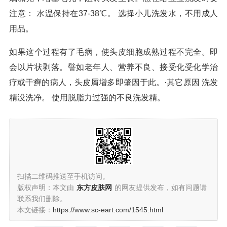
注意： 水温保持在37-38℃。 选择小儿洗发水，不用成人
用品。
如果这个过程有了毛病，使头皮细胞成熟过程不完全。即
会以片状剥落。譬如老年人、营养不良、接受化受化学治
疗或干癣的病人，头皮屑增多即肇因于此。·其它原因 洗发
精没洗净。 使用脱脂力过强的不良洗发精。
扫描二维码推送至手机访问。
版权声明：本文由
东方皮肤网
的网友提供发布，如有问题请
联系我们删除。
本文链接：
https://www.sc-eart.com/1545.html