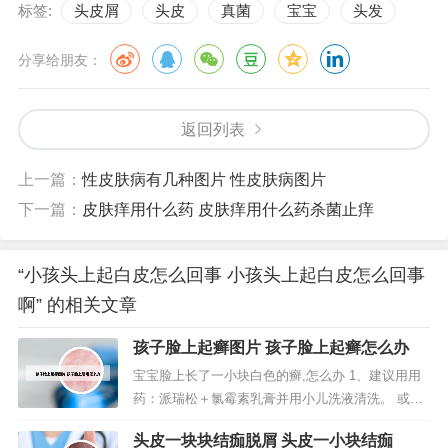
标签:
头皮屑
头皮
真菌
宝宝
头发
分享给朋友：
返回列表
上一篇：
性皮肤病有几种图片 性皮肤病图片
下一篇：
皮肤痒用什么药 皮肤痒用什么药杀菌止痒
“小孩头上起白皮怎么回事 小孩头上起白皮怎么回事
啊” 的相关文章
孩子脸上起癣图片 孩子脸上起癣怎么办
宝宝脸上长了一小块白色的癣,怎么办 1、建议用用
药：派瑞松＋氯霉素乳膏并用小儿洗液清洗。 或使
用独头蒜（或小蒜头）捣烂，用纱布包好，蘸陈醋
头皮一块块结痂脱屑 头皮一小块结痂
（最好用镇江陈醋）擦患处（擦至局部发热伴轻微