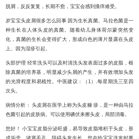
脱屑，反反复复，长期不愈，宝宝会感到搔痒难受。
岁宝宝头皮屑很多怎么回事 因为生长真菌。马拉色菌是一
种生长在人体头皮的真菌。随着幼儿身体荷尔蒙突然变
化，真菌的生长会变得扩大，形成白色的薄片显露在头皮
上。因为湿疹引起。
头部护理 经常洗头可以及时清洗头发表面过多的皮脂，根
除真菌的培养基，明显减少头屑的产生，并有效增加头发
的光滑程度和易梳性。中医建议：（1）.每星期洗三至四
次头。
病情分析： 头皮屑在医学上称为头皮糠 疹，是一种由马拉
色菌引起的皮肤病。可以使用碘伏来擦头皮，局部消毒。
您好！ 小宝宝皮脂分泌旺盛，易导致皮脂堆积于头皮，形
成垢壳，堵塞毛孔，阻碍头发生长。您在给宝宝洗发时要