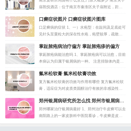
南京皮研所周围有什么景点,门票大概多少 南京夫子
膏治疗。病情分析： 掌跖脓疱病是一种慢性疾病
庙凯悦酒店：位于南京市秦淮区夫子庙附近，距离
的，建议采用中西医结合的方法...
南京皮研所约5公里，是一家五星级酒店。江苏省南
口癣症状图片 口癣症状图片图库
京市秦淮区建康路。根据查询百度地图得知：南京
皮研所在江苏省南京市秦淮区建康路，叫做南京肤
口足癣病的症状 1、一）水疱型：在趾间及足底处可
康皮肤病研究所，成立于2015年01月23日。根据我
见针头至粟粒大的深在性水疱，疱壁较厚，疏散或
的亲身体验，我推荐的南...
密集分布，邻近皮疹可融合，形成较大水疱。疱液
掌趾脓疱病治疗偏方 掌趾脓疱疹的偏方
自然吸收、干燥后转为鳞屑。（二）趾间糜烂型：
惯发于趾间，患处潮湿而多汗。2、鸡的脚气，准确
掌跖脓疱病能治愈吗 1、掌跖脓疱病可以治愈，目前
说应该是脚气病。这和我们平常所说的脚气是完全
本病认为归属于银屑病的一种。 注意排除体内是否
不同的。脚气病是缺乏维生素B1...
镶有金属制品，与发病有一定关系，如避孕环、金
氟米松软膏 氟米松软膏功效
属牙、或其他金属填充物，应尽快去除，可促进皮
疹恢复。2、以后表皮下方仅有水疱脓疱发生，缓解
复方氟米松软膏的功效与作用有哪些 复方氟米松软
期长短不一，各种外界刺激（如肥皂洗剂，外用刺
膏，适应症为对皮质类固醇治疗有效的非感染性炎
激性药物，夏季出汗增多），经...
症性皮肤病，尤其是和角化过度症有关的皮肤病，
郑州银屑病研究所怎么找 郑州市银屑病研
如：脂溢性皮炎、接触性皮炎、异位性皮炎、局限
究会所看病怎么样
性神经性皮炎、寻常型银屑病、扁平苔癣以及掌跖
郑州哪家治疗银屑病最好 1、郑州治疗牛皮癣可以去
角化过度症。复方氟米松软膏可以治疗狗狗的皮肤
南阳路上的一家皮肤科中医院看诊，牛皮癣是皮肤
病，但是需要在兽医或宠物医生的指导...
疾病，去皮肤科看诊是最稳妥的，现在中医治疗可
以从内部进行治疗调理，结合西医双管齐下专治牛