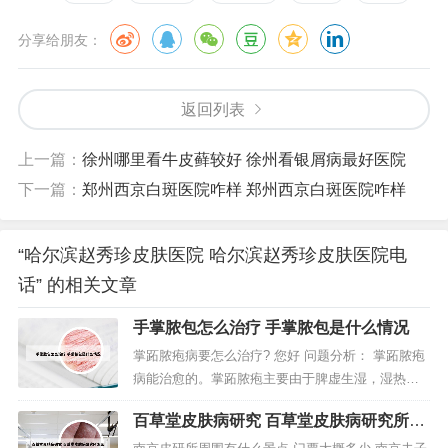
分享给朋友：
返回列表
上一篇：
徐州哪里看牛皮藓较好 徐州看银屑病最好医院
下一篇：
郑州西京白斑医院咋样 郑州西京白斑医院咋样
“哈尔滨赵秀珍皮肤医院 哈尔滨赵秀珍皮肤医院电
话” 的相关文章
手掌脓包怎么治疗 手掌脓包是什么情况
掌跖脓疱病要怎么治疗? 您好 问题分析： 掌跖脓疱
病能治愈的。掌跖脓疱主要由于脾虚生湿，湿热内
蕴，或外感湿热邪毒，以致邪毒循经外越蕴于掌跖
百草堂皮肤病研究 百草堂皮肤病研究所怎
而发。 指导建议：治疗以消炎抗病毒为主，例如口
么样
服泛昔洛韦片、万乃洛韦、强的松或涂阿昔洛韦软