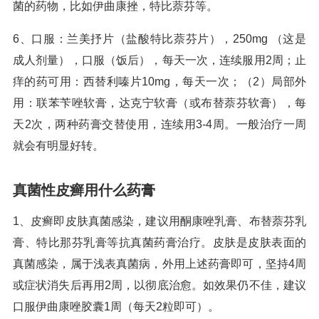
菌的药物，比如伊曲康挫，特比萘芬等。
6、口服：兰美抒片（盐酸特比萘芬片），250mg （这是
成人剂量），口服（饭后），每天一次，连续服用2周；止
痒的药可用：西替利嗪片10mg，每天一次；（2）局部外
用：联苯苄唑软膏，达克宁软膏（或布替萘芬软膏），每
天2次，两种药膏交替使用，连续用3-4周。一般治疗一周
就会有明显好转。
真菌性皮癣用什么药膏
1、皮癣即皮肤真菌感染，建议用酮康唑乳膏、布替萘芬乳
膏、特比那芬乳膏等抗真菌药膏治疗。皮肤是皮肤表面的
真菌感染，属于浅表真菌病，外用上述药膏即可，坚持4周
或症状消失后再用2周，以彻底治愈。如效果仍不佳，建议
口服伊曲康唑胶囊1周（每天2粒即可）。