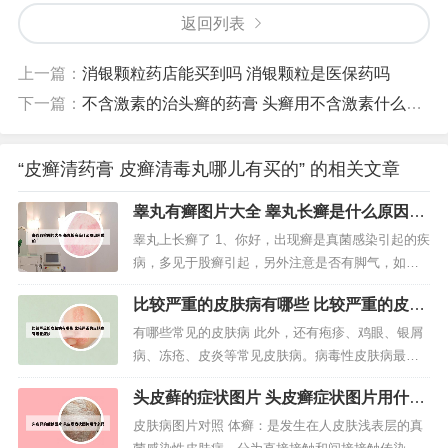
返回列表
上一篇：
消银颗粒药店能买到吗 消银颗粒是医保药吗
下一篇：
不含激素的治头癣的药膏 头癣用不含激素什么药膏
“皮癣清药膏 皮癣清毒丸哪儿有买的” 的相关文章
睾丸有癣图片大全 睾丸长癣是什么原因造
成的
睾丸上长癣了 1、你好，出现癣是真菌感染引起的疾
病，多见于股癣引起，另外注意是否有脚气，如果
有脚气也可以导致。2、问题分析： 你好，根据你的
比较严重的皮肤病有哪些 比较严重的皮肤
症状的描述是睾丸两侧外皮肤有红斑鳞屑并且边界
病有哪些症状
清楚及瘙痒等症状，初步考虑为真菌感染引起的股
有哪些常见的皮肤病 此外，还有疱疹、鸡眼、银屑
癣的可能性大。3、可以用癣药抹，比如：克霉唑软
病、冻疮、皮炎等常见皮肤病。病毒性皮肤病最常
膏、咪康唑软膏、酮康唑软膏...
见的包括疱疹、单纯疱疹、水痘和带状疱疹，还有
头皮藓的症状图片 头皮癣症状图片用什么
由各类的病毒感染引起的疣，俗称瘊子，例如寻常
药
疣、扁平疣、传染性软疣等等。细菌性皮肤病最常
皮肤病图片对照 体癣：是发生在人皮肤浅表层的真
见的包括毛囊炎、疖肿。常见的皮肤病有以下几