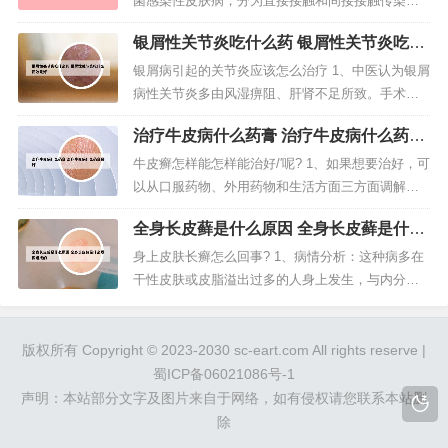
菌感染性皮肤病，分为直接接触和间接接触传染。
种：病毒性感染：如单纯疱疹、带状疱疹...
主要表现为红色斑块、干鳞湿硬、皮肤瘙痒、多环
银屑性关节炎吃什么药 银屑性关节炎吃什
重叠。狗狗皮肤病图片对照大全如下：湿疹 表现为
么药效果好
红色肿胀的皮肤，当你摸上去的时候可能会感觉发
银屑病引起的关节炎应该怎么治疗 1、中医认为银屑
热。湿疹可能在任何地方出现，但经常发病的地方
病性关节炎多由风湿痹阻、肝肾不足所致。手术治
是胸部、臀部或头部，可能是由于过...
疗：对部分已出现 关节畸形 和 功能障碍 的患者可
治疗牛皮病什么药膏 治疗牛皮病什么药膏
采用关节成形术，以恢复关节功能。目前髋、膝 修
最好
复术 已获成功。2、一般来说，在银屑病关节炎治疗
牛皮癣怎样能怎样能治好/′呢? 1、如果想要治好，可
关节炎涉及消炎药（非甾体抗炎药）和运动的结
以从口服药物、外用药物和生活方面三方面调解，
合。3、你可以口服维甲...
口服方面建议选择使用枸地氯雷他定胶囊或者盐酸
全身长皮藓是什么原因 全身长皮藓是什么
氮卓斯汀等抗组胺类的药物，可以最大限度缓解局
原因造成的
部皮肤瘙痒的症状，可以避免搔抓，防止皮肤进一
身上皮肤长癣怎么回事? 1、病情分析：这种病多在
步增厚。2、方法是：一瓶醋，一把花椒，混合后熬
干性皮肤或皮脂溢出过多的人身上发生，与内分泌
半小时，放凉后将熬好的花椒...
紊乱、消化不良、吃刺激性食物、维生素不足、使
用伪劣护肤用品和风吹日晒等因素有关。意见建
议：对各病证，要注意综合防治。2、皮肤长癣的原
版权所有 Copyright © 2023-2030 sc-eart.com All rights reserve |
因可能是因为遗传因素、环境因素、真菌或细菌感
蜀ICP备06021086号-1
染导致的。皮肤长癣的原因主要是根...
声明：本站部分文字及图片来自于网络，如有侵权请您联系本站删
除