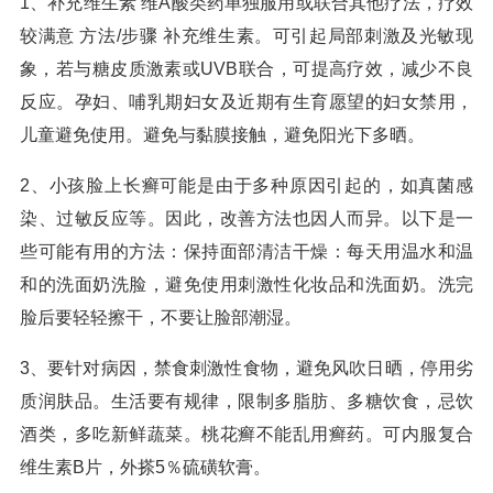
1、补充维生素 维A酸类药单独服用或联合其他疗法，疗效
较满意 方法/步骤 补充维生素。可引起局部刺激及光敏现
象，若与糖皮质激素或UVB联合，可提高疗效，减少不良
反应。孕妇、哺乳期妇女及近期有生育愿望的妇女禁用，
儿童避免使用。避免与黏膜接触，避免阳光下多晒。
2、小孩脸上长癣可能是由于多种原因引起的，如真菌感
染、过敏反应等。因此，改善方法也因人而异。以下是一
些可能有用的方法：保持面部清洁干燥：每天用温水和温
和的洗面奶洗脸，避免使用刺激性化妆品和洗面奶。洗完
脸后要轻轻擦干，不要让脸部潮湿。
3、要针对病因，禁食刺激性食物，避免风吹日晒，停用劣
质润肤品。生活要有规律，限制多脂肪、多糖饮食，忌饮
酒类，多吃新鲜蔬菜。桃花癣不能乱用癣药。可内服复合
维生素B片，外搽5％硫磺软膏。