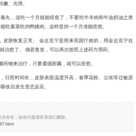
粉嫩、光滑。
病血毒丸，连吃一个月就能痊愈了，不要吃牛羊肉和牛油奶油之类
只能吃素菜吃鸡鸭猪肉。这样坚持一个月准能痊愈。
，皮肤恢复正常。 金达克宁是用来巩固疗效的，用金达克宁在
斑就治愈了。 倘若复发，可以再次按照上述药方用药。
菌药物来治疗，只要遵循医嘱，就可以痊愈。
大，日照时间长，皮肤表面温度升高，春季花粉、尘埃等过敏原
肤吸收后发生变态反应。
提供发布，如有问题请联系我们删除。
97.html