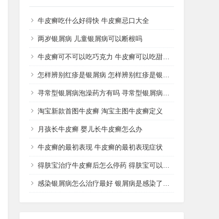
牛皮癣吃什么好得快 牛皮癣忌口大全
两岁银屑病 儿童银屑病可以断根吗
牛皮癣可不可以吃巧克力 牛皮癣可以吃甜品吗
怎样辨别红疹是银屑病 怎样辨别红疹是银屑病还是湿疹
寻常型银屑病泡澡药方有吗 寻常型银屑病用什么药洗
淘宝新款首图牛皮癣 淘宝主图牛皮癣定义
月孩长牛皮癣 婴儿长牛皮癣怎么办
牛皮癣的最初表现 牛皮癣的最初表现症状
得肤宝治疗牛皮癣后怎么停药 得肤宝可以治疗湿疹吗
感染银屑病怎么治疗最好 银屑病是感染了什么病菌