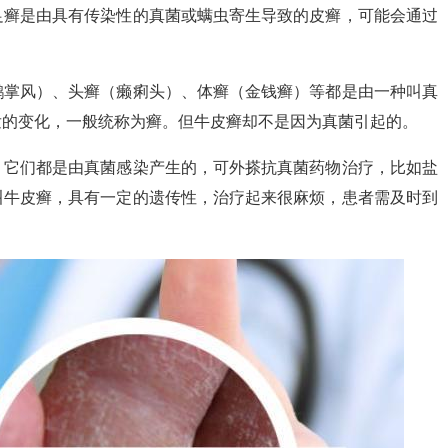
足癣是由具有传染性的真菌或螨虫寄生导致的皮癣，可能会通过
鹅掌风）、头癣（癞痢头）、体癣（金钱癣）等都是由一种叫真
发的变化，一般统称为癣。但牛皮癣却不是因为真菌引起的。
。它们都是由真菌感染产生的，可外搽抗真菌药物治疗，比如盐
叫牛皮癣，具有一定的遗传性，治疗起来很麻烦，患者需及时到