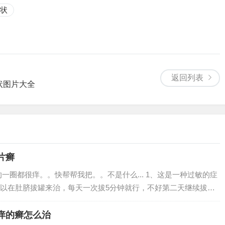
状
返回列表
状图片大全
片癣
一圈都很痒。。快帮帮我把。。不是什么... 1、这是一种过敏的症
以在肚脐拔罐来治，每天一次拔5分钟就行，不好第二天继续拔，
青春痘一般都长在脸部，尤以皮脂带--额头、鼻子周围、嘴巴周围较
...
痒的癣怎么治