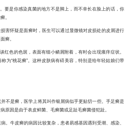
状。要是你感染真菌的地方不是脚上，而不幸长在脸上的话，你
的癣。
肤损害怀疑是面癣时，医生可以通过显微镜对皮损处的皮屑进行
是面癣。
或谈红色的色斑，表面有细小鳞屑附着，有时会出现瘙痒症状。
称为“桃花癣”。这种皮肤病有碍美容，特别是给年轻姑娘们带
实并不是癣，医学上将其叫作银屑病似乎更贴切一些。手足癣是
发病原因是由于表皮鲜菌、毛癣菌或足趾毛癣菌侵犯趾。
疾病。牛皮癣的病因比较复杂，患者易感基因遇到受潮、感染、