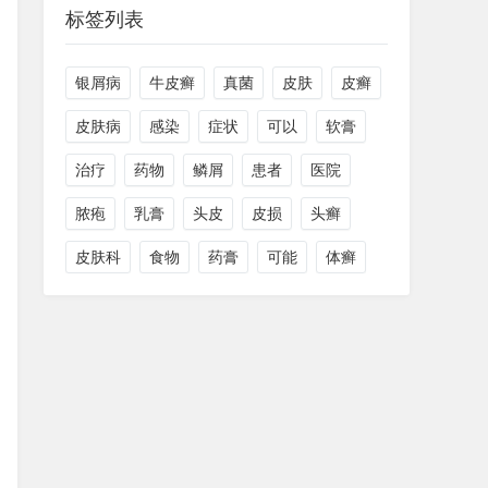
标签列表
银屑病
牛皮癣
真菌
皮肤
皮癣
皮肤病
感染
症状
可以
软膏
治疗
药物
鳞屑
患者
医院
脓疱
乳膏
头皮
皮损
头癣
皮肤科
食物
药膏
可能
体癣