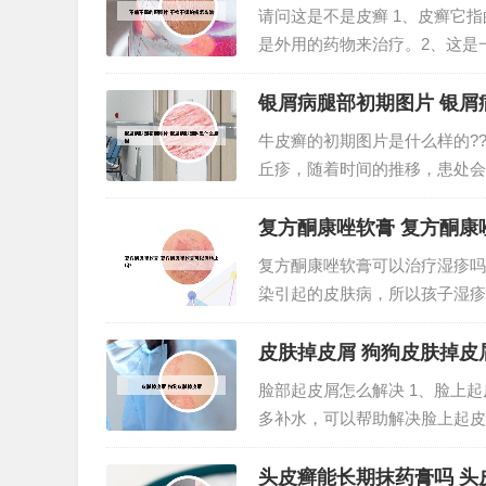
请问这是不是皮癣 1、皮癣它
是外用的药物来治疗。2、这是
生是导致皮肤感染致病菌而引起
皮肤被致病菌感染。3、典型的`面
银屑病腿部初期图片 银屑
牛皮癣的初期图片是什么样的?
丘疹，随着时间的推移，患处会
会继发红皮病型银屑病，有时会有
性皮肤病，又称银屑病。其特征..
复方酮康唑软膏 复方酮康
复方酮康唑软膏可以治疗湿疹吗
染引起的皮肤病，所以孩子湿疹
的小红丘疹或红斑，逐渐增多，
膏：经过相关试验表明，酮康唑对
皮肤掉皮屑 狗狗皮肤掉皮
脸部起皮屑怎么解决 1、脸上
多补水，可以帮助解决脸上起皮
皮肤爱起皮屑的朋友来说，应该
角质层缺水比较严重以后而导致，
头皮癣能长期抹药膏吗 头