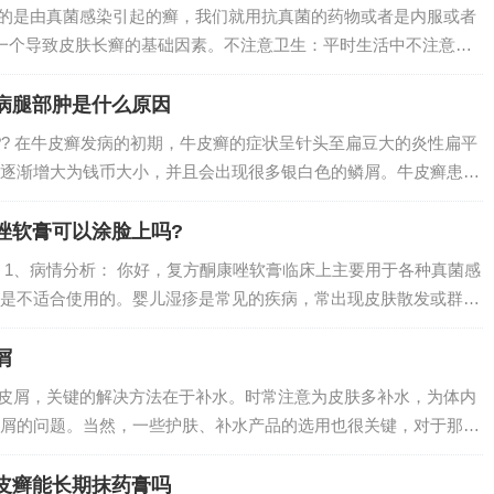
指的是由真菌感染引起的癣，我们就用抗真菌的药物或者是内服或者
一个导致皮肤长癣的基础因素。不注意卫生：平时生活中不注意卫
癣的主要因素，比如有些人平时没有勤换洗衣服，就非常容易导致
癣诊断当...
病腿部肿是什么原因
?? 在牛皮癣发病的初期，牛皮癣的症状呈针头至扁豆大的炎性扁平
逐渐增大为钱币大小，并且会出现很多银白色的鳞屑。牛皮癣患者
少量渗液，附有湿性鳞屑。牛皮癣（Psoriasis）是一种常见的慢
.
唑软膏可以涂脸上吗?
 1、病情分析： 你好，复方酮康唑软膏临床上主要用于各种真菌感
是不适合使用的。婴儿湿疹是常见的疾病，常出现皮肤散发或群集
并可见小水疱，严重时出现糜烂和溃疡等。2、治疗复方酮康唑软
于湿疹有...
屑
起皮屑，关键的解决方法在于补水。时常注意为皮肤多补水，为体内
屑的问题。当然，一些护肤、补水产品的选用也很关键，对于那些
尽量选择适合自己的产品。2、脸部干燥起皮紧绷应该是整个局部
可以使用一...
皮癣能长期抹药膏吗