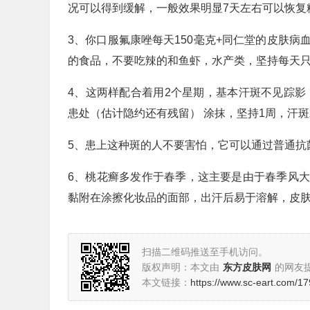
况可以得到缓解，一般效果明显7天左右可以恢复
3、你口服氟康唑每天150毫克+同仁堂的皮肤
的食品，不要吃辣的和鱼虾，水产类，坚持每天
4、这两样配合着用2个星期，基本汗斑不见踪影
患处（估计隐约还有残留） 涂抹，坚持1周，汗
5、患上这种斑的人不要害怕，它可以通过普通抗
6、桃花癣多发作于春季，这主要是由于春季风
黏附在涂擦化妆品的面部，出汗后易于溶解，皮
扫描二维码推送至手机访问。
版权声明：本文由
东方皮肤网
的网友
本文链接：
https://www.sc-eart.com/17