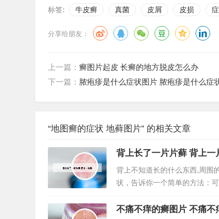
标签:
牛皮癣
真菌
皮屑
皮损
症
分享给朋友：
上一篇：
癣图片起皮 长癣的地方脱皮怎么办
下一篇：
脓疱疹是什么症状图片 脓疱疹是什么症
“地图癣的症状 地藓图片” 的相关文章
背上长了一片片藓 背上一
背上不知道长的什么东西,周围的
状，告诉你一个简单的方法：可
放心，不会有啥副作用的。2、
多。但这种皮脂带不只脸部有，背
不痛不痒的癣图片 不痛不