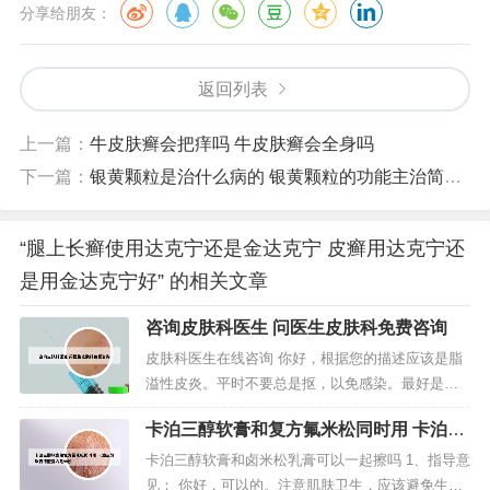
分享给朋友：
返回列表
上一篇：
牛皮肤癣会把痒吗 牛皮肤癣会全身吗
下一篇：
银黄颗粒是治什么病的 银黄颗粒的功能主治简单说明
“腿上长癣使用达克宁还是金达克宁 皮癣用达克宁还
是用金达克宁好” 的相关文章
咨询皮肤科医生 问医生皮肤科免费咨询
皮肤科医生在线咨询 你好，根据您的描述应该是脂
溢性皮炎。平时不要总是抠，以免感染。最好是到
当地比较大的医院明确诊断一下，以便放心。问题
卡泊三醇软膏和复方氟米松同时用 卡泊三
不大的，不要太过担心。互联网医院平台：互联网
醇软膏搭配复方氟米松
医院平台是专门为在线问诊和远程医疗服务而设立
卡泊三醇软膏和卤米松乳膏可以一起擦吗 1、指导意
的在线平台。患者可以通过这些平台注册账号，选
见： 你好，可以的。注意肌肤卫生，应该避免生冷