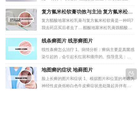
择相关科室和医生，进行在线咨询、预...
辛辣等不良刺激的。2、使用药物：可以在医生的指
复方氟米松软膏功效与主治 复方氟米松软
导下外用卡泊三醇软膏和卤米松乳膏，并配合口服
膏的功效与作用有哪些?
消银片，丹青胶囊等中成药。3、你好，这个是可以
复方醋酸地塞米松乳膏与复方氟米松软膏是一种吗?
的，没有太大的影响。一般在孕期，这些外用药物
我去药店买后者去了... 醋酸地塞米松乳膏跟醋酸氟
还是可以使用的，不会对胎儿...
轻松乳膏都是激素类的外用药，醋酸地塞米松乳膏
线条癣图片 线形癣图片
用于过敏性和自身免疫性炎症性疾病，如局限性瘙
痒症，神经性皮炎，接触性皮炎等。醋酸氟轻松乳
线性条癣怎么治疗 1、病情分析：癣病主要是真菌感
膏用于过敏性皮炎，异位性皮炎，接触性皮炎，脂
染引起的，会引起长红斑和瘙痒的。指导意见：建
溢性皮炎等。作用类别】本品为...
议你可以服用灰黄霉素片，另外配合外擦达克宁软
地图癣的症状 地藓图片
膏。注意患部卫生，不要用手去抓患部，勤换内衣
内裤。2、吃新鲜的水果、蔬菜、如苹果、梨、香
脸上长癣的图片和症状 1、根据图片和位置的考虑为
蕉、橙子等新鲜绿叶蔬菜、豆腐、苦瓜等清淡饮
神经性皮炎俗称白色牛皮癣症状患处隆起并伴有瘙
食。3、加强体育锻炼，提高抗病能力...
痒抓挠会出现白色皮屑。足癣为足部的皮肤癣菌感
左右腿对称长癣是怎么回事 左右腿对称长
染。多见于成人，儿童少见。发病季节性明显，夏
癣是怎么回事图片
秋病重，冬春病减。2、怎么判断脸上长癣1 去医院
大腿两边内侧痒,皮肤起疙瘩,还往外扩散成一片了,
检查一下，确诊以后再进行治疗，平时一定要注意
原来的皮肤变成黑色的了... 1、这是股癣的表现。主
自己的个人卫生，饮食多吃一些...
要为真菌感染后所导致的，而感染后会加速色素的
沉淀，引起局部的皮肤发黑。【治疗】可以使用抗
真菌类的软膏涂抹，大多要不间断连续使用两周才
版权所有 Copyright © 2023-2030 sc-eart.com All rights reserve |