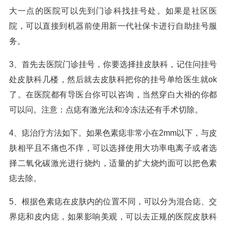
大一点的医院可以先到门诊科找挂号处。如果是社区医
院，可以直接到机器前使用新一代社保卡进行自助挂号服
务。
3、首先去医院门诊挂号，你要选择挂皮肤科，记住问挂号
处皮肤科几楼，然后就去皮肤科把你的挂号单给医生就ok
了。在医院都有导医台你可以咨询，当然穿白大褂的你都
可以问。注意：点痣有激光法和冷冻法还有手术切除。
4、痣治疗方法如下。如果色素痣非常小在2mm以下，与皮
肤相平且不痛也不痒，可以选择使用大功率电离子或者选
择二氧化碳激光进行烧灼，适量的扩大烧灼面可以把色素
痣去除。
5、根据色素痣在皮肤内的位置不同，可以分为混合痣、交
界痣和皮内痣，如果影响美观，可以去正规的医院皮肤科