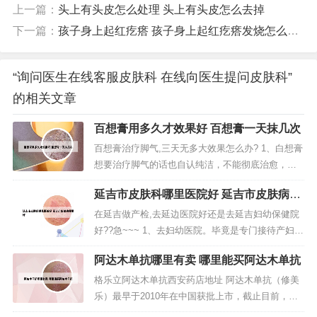
上一篇：
头上有头皮怎么处理 头上有头皮怎么去掉
下一篇：
孩子身上起红疙瘩 孩子身上起红疙瘩发烧怎么回事
“询问医生在线客服皮肤科 在线向医生提问皮肤科”
的相关文章
百想膏用多久才效果好 百想膏一天抹几次
百想膏治疗脚气,三天无多大效果怎么办? 1、白想膏
想要治疗脚气的话也自认纯洁，不能彻底治愈，想
要治愈呀，我觉得还是要用药时间长一点，当然也
延吉市皮肤科哪里医院好 延吉市皮肤病哪
要看个体体质。2、可以用水杨酸泡脚，连续大约半
里好
个月，约三天见效，缺点是脚板底皮肤会变粗脱
在延吉做产检,去延边医院好还是去延吉妇幼保健院
皮，不过脱皮后，可以相当长一段时间不用担心脚
好??急~~~ 1、去妇幼医院。毕竟是专门接待产妇和
气的问题，药店有售。3、清热祛...
儿童的医院。延边医院什么都贵。2、建议去妇幼医
阿达木单抗哪里有卖 哪里能买阿达木单抗
院，那里是专业的。虽然延边医院名气很大，这个
东西哪里都一样去专业的当然更好，相比起来妇幼
格乐立阿达木单抗西安药店地址 阿达木单抗（修美
便宜点，品牌效益么，名气越大价格越贵。价格肯
乐）最早于2010年在中国获批上市，截止目前，已
定不会差很多200左右。...
在中国相继获批类风湿关节炎、强直性脊柱炎、斑