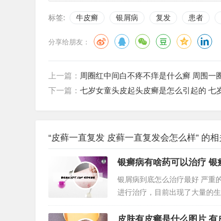
标签:
牛皮癣
银屑病
复发
患者
分享给朋友：
上一篇：
周圈红中间白不疼不痒是什么癣 周围一
下一篇：
七岁女童头皮起头皮癣是怎么引起的 七
“皮藓一直复发 皮藓一直复发会怎么样” 的
银癣病有啥药可以治疗 银
银屑病到底怎么治疗最好 严重
进行治疗，目前出现了大量的生
法一：外用药。如果人们在患上
药物进行治疗，药物的浓度应由低
皮肤有皮癣是什么图片 有