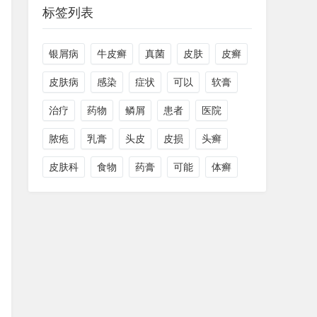
标签列表
银屑病
牛皮癣
真菌
皮肤
皮癣
皮肤病
感染
症状
可以
软膏
治疗
药物
鳞屑
患者
医院
脓疱
乳膏
头皮
皮损
头癣
皮肤科
食物
药膏
可能
体癣