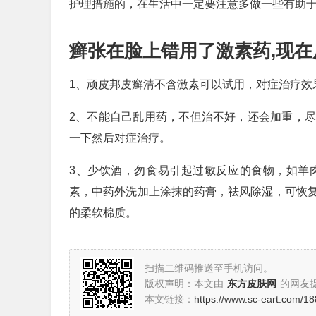
护理措施的，在生活中一定要注意多做一些有助
癣张在脸上错用了激素药,现
1、顽皮邦皮癣清不含激素可以试用，对症治疗效
2、不能自己乱用药，不但治不好，还会加重，
一下然后对症治疗。
3、少饮酒，勿食易引起过敏反应的食物，如羊
素，中药外洗加上涂抹的药膏，祛风除湿，可恢
的柔软棉质。
扫描二维码推送至手机访问。
版权声明：本文由
东方皮肤网
的网友
本文链接：
https://www.sc-eart.com/18