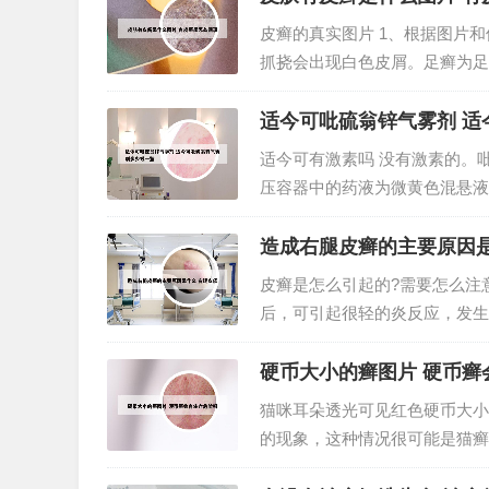
皮癣的真实图片 1、根据图片
抓挠会出现白色皮屑。足癣为足
秋病重，冬春病减。2、皮肤受
澡后就立马跑开了，家长也没有坚
适今可吡硫翁锌气雾剂 适
适今可有激素吗 没有激素的。吡硫
压容器中的药液为微黄色混悬液，
翁锌0.14g。适今可是新型 
分】吡硫翁锌...
造成右腿皮癣的主要原因是
皮癣是怎么引起的?需要怎么注
后，可引起很轻的炎反应，发生
病。银屑病是一种慢性炎症性皮
自身免疫因素以及感染和环境因素
硬币大小的癣图片 硬币癣
猫咪耳朵透光可见红色硬币大小
的现象，这种情况很可能是猫癣
成红色圈斑，并扩散至全身。2