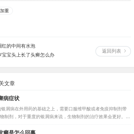
加重
圈红的中间有水泡
返回列表
岁宝宝头上长了头癣怎么办
相关文章
癣病症状
的银屑病在外用药的基础之上，需要口服维甲酸或者免疫抑制剂带
物制剂，对于重度的银屑病来说，生物制剂的治疗效果会更好。方
银屑病的初期阶段，其发病面积并不是特大，就可以考虑采用外用
至高，选用哪...
皮癣是怎么回事