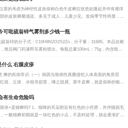
和位置的考虑为神经性皮炎俗称白色牛皮癣症状患处隆起并伴有瘙痒
部的皮肤癣菌感染。多见于成人，儿童少见。发病季节性明显，夏
损，真菌很容易入侵，或是洗澡经常没有吹干，有的狗狗就是洗完
持擦干，长...
今可吡硫翁锌气雾剂多少钱一瓶
翁锌的分子式：C10H8N2O2S2Zn，分子量：31685。本品在耐
揿压阀门药液即呈雾粒喷出。每瓶总量100mL：75g，内含吡硫
吡硫翁锌气雾剂 ，也是至今为止唯一不含激素的牛皮癣药物。【主要成
什么 右腿皮疹
意 癣的疾病常识（一）病因当致病性真菌侵犯人体表面的角质层
红斑、丘疹、水疱等损害，继之脱屑。第牛皮癣，就是俗称的银屑
肤病，目前的病因不清楚，但研究认为银屑病的发生与遗传因素、
这些因素有关...
会有生命危险吗
斑块+是猫癣吗? 1、猫咪的耳朵附近有红色的小疙瘩，并伴随脱毛
，一般猫癣初期就是一块红色的小点，不及时处理，就会逐渐扩大
、猫藓灯照出来红色是猫藓。猫咪上长猫藓一般是呈现红色块状。