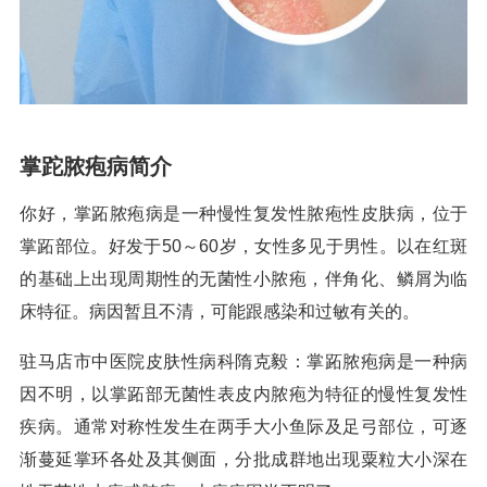
掌跎脓疱病简介
你好，掌跖脓疱病是一种慢性复发性脓疱性皮肤病，位于
掌跖部位。好发于50～60岁，女性多见于男性。以在红斑
的基础上出现周期性的无菌性小脓疱，伴角化、鳞屑为临
床特征。病因暂且不清，可能跟感染和过敏有关的。
驻马店市中医院皮肤性病科隋克毅：掌跖脓疱病是一种病
因不明，以掌跖部无菌性表皮内脓疱为特征的慢性复发性
疾病。通常对称性发生在两手大小鱼际及足弓部位，可逐
渐蔓延掌环各处及其侧面，分批成群地出现粟粒大小深在