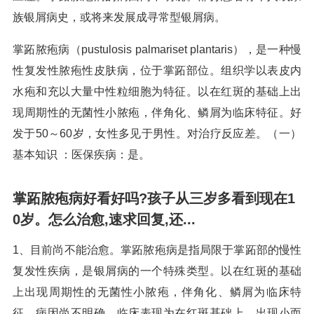
族银屑病史，或将来发展成寻常型银屑病。
掌跖脓疱病（pustulosis palmariset plantaris），是一种慢
性复发性脓疱性皮肤病，位于掌跖部位。组织学以表皮内
水疱和充以大量中性粒细胞为特征。以在红斑的基础上出
现周期性的无菌性小脓疱，伴角化、鳞屑为临床特征。好
发于50～60岁，女性多见于男性。对治疗反应差。（一）
基本知识 ：医保疾病：是。
掌跖脓疱病好看好吗?孩子从三岁多看到现在1
0岁。怎么治愈,速求回复,还...
1、目前尚不能治愈。掌跖脓疱病是指局限于掌跖部的慢性
复发性疾病，是银屑病的一个特殊类型。以在红斑的基础
上出现周期性的无菌性小脓疱，伴角化、鳞屑为临床特
征。病因尚不明确。临床表现为在红斑基础上，出现小而