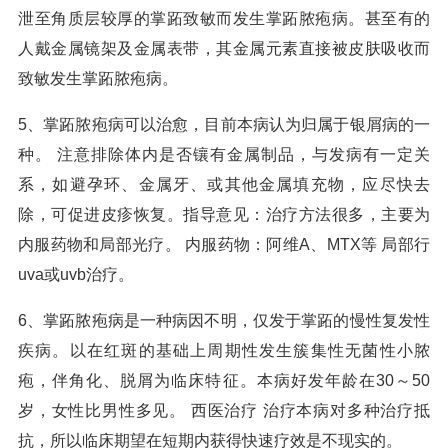
泄至角质层较厚的掌跖致敏而发生掌跖脓疱病。甚至有的
人戴金属镜架及金属表带，其金属元素直接被皮肤吸收而
致敏发生掌跖脓疱病。
5、掌跖脓疱病可以治愈，目前本病认为归属于银屑病的一
种。 注意排除体内是否镶有金属制品，与发病有一定关
系，如避孕环、金属牙、或其他金属填充物，应尽快去
除，可促进皮疹恢复。指导意见：治疗方法很多，主要为
内服药物和局部光疗。 内服药物：阿维A、MTX等 局部行
uva或uvb治疗。
6、掌跖脓疱病是一种病因不明，仅发于掌跖的慢性复发性
疾病。以在红斑的基础上周期性发生簇集性无菌性小脓
疱，伴角化、脱屑为临床特征。本病好发年龄在30～50
岁，女性比男性多见。 西医治疗 治疗本病对多种治疗抵
抗，所以临床期望在短期内获得快速疗效是不现实的。