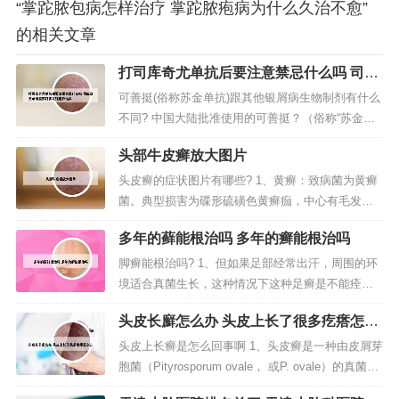
“掌跎脓包病怎样治疗 掌跎脓疱病为什么久治不愈”
的相关文章
打司库奇尤单抗后要注意禁忌什么吗 司库
奇尤单抗需要打多久强直脊椎炎
可善挺(俗称苏金单抗)跟其他银屑病生物制剂有什么
不同? 中国大陆批准使用的可善挺？（俗称“苏金单
抗”，正式名为“司库奇尤单抗”）产地与香港、台湾
头部牛皮癣放大图片
等地一致，都是瑞士生产进口的，没区别。没有多
大的差别。苏金单抗已经在中国上市了。可善挺
头皮癣的症状图片有哪些? 1、黄癣：致病菌为黄癣
（俗称苏金单抗）是目前全球临床使用最久的I1-17
菌。典型损害为碟形硫磺色黄癣痂，中心有毛发贯
A抑制剂，唯一拥有5...
穿，发无光泽，参差不齐。可形成萎缩性瘢痕。这
多年的藓能根治吗 多年的癣能根治吗
种头癣可造成永久性秃发。白癣：致病菌为小孢子
菌。常呈圆形或不规则形之灰白色鳞屑性斑片。2、
脚癣能根治吗? 1、但如果足部经常出汗，周围的环
头皮癣是一种常见的头皮疾病，症状主要表现为头
境适合真菌生长，这种情况下这种足癣是不能痊愈
皮出现细小白皮，呈片状分布，严...
的，需要外用药或者口服药来治疗。2、足癣很难彻
头皮长廯怎么办 头皮上长了很多疙瘩怎么
底根治，经常治疗后容易复发。目前，对于足癣的
办
治疗主要是包括消除致病菌的感染、预防症状和彻
头皮上长癣是怎么回事啊 1、头皮癣是一种由皮屑芽
底预防复发。对于足癣的治疗，首先是应用抗真菌
胞菌（Pityrosporum ovale， 或P. ovale）的真菌引
药物，比如酮康唑软膏等局部外用...
起的皮肤及毛发感染，真菌是酶菌中的一种，虽然