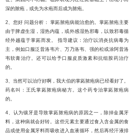
深的脓疱，或先为水疱而后成为脓疱。
2、您好 问题分析： 掌跖脓疱病能治愈的。掌跖脓疱主要
由于脾虚生湿，湿热内蕴，或外感湿热邪毒，以致邪毒循
经外越蕴于掌跖而发。 指导建议：治疗以消炎抗病毒为
主，例如口服泛昔洛韦片、万乃洛韦、强的松或涂阿昔洛
韦软膏治疗。还可以给予口服皮质激素和抗组胺药治疗
的。
3、当然可以治疗好啊，我大伯的掌跖脓疱病已经看好了。
药名叫：王氏掌跖脓疱病秘方。这个药专治掌跖脓疱病
的。
4、认为镶牙是导致掌跖脓疱病的原因之一，除掉金属牙
料，这种病就会好转。这些元素主要通过食入含金属的食
品或使用金属牙料而吸收进入血液循环，然后再经汗液排