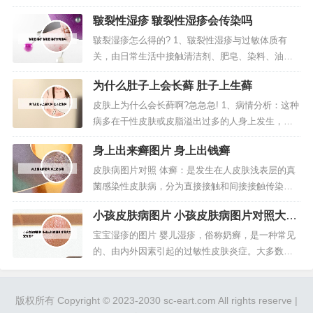
院就明白了，这是杭州...
给别人。同时呢因为温泉中含有大量硫磺，对于皮
皲裂性湿疹 皲裂性湿疹会传染吗
肤病患者来说是会加重病情症状的，所以要特别的
注意。04 在生理期的女性也不要去泡温泉了。部分
皲裂湿疹怎么得的? 1、皲裂性湿疹与过敏体质有
皮肤病患者，不宜泡温泉，民间向来盛传泡温泉有
关，由日常生活中接触清洁剂、肥皂、染料、油漆
美肤的疗效，但对于患冬季痒、...
及日光等刺激物所致。在疾病过程中，精神创伤、
为什么肚子上会长藓 肚子上生藓
内分泌失调等因素均可加重病情。常见于裂纹性湿
疹和手部湿疹。病程较长，一般比较顽固难治。2、
皮肤上为什么会长藓啊?急急急! 1、病情分析：这种
对于这种病理性引发的手干裂，最好是能及时就
病多在干性皮肤或皮脂溢出过多的人身上发生，与
医，对症下药，才能从根本上得到缓解...
内分泌紊乱、消化不良、吃刺激性食物、维生素不
身上出来癣图片 身上出钱癣
足、使用伪劣护肤用品和风吹日晒等因素有关。意
见建议：对各病证，要注意综合防治。2、皮肤长癣
皮肤病图片对照 体癣：是发生在人皮肤浅表层的真
的原因可能是因为遗传因素、环境因素、真菌或细
菌感染性皮肤病，分为直接接触和间接接触传染。
菌感染导致的。皮肤长癣的原因...
主要表现为红色斑块、干鳞湿硬、皮肤瘙痒、多环
小孩皮肤病图片 小孩皮肤病图片对照大全
重叠。狗狗皮肤病图片对照大全如下：湿疹 表现为
查看图片
红色肿胀的皮肤，当你摸上去的时候可能会感觉发
宝宝湿疹的图片 婴儿湿疹，俗称奶癣，是一种常见
热。湿疹可能在任何地方出现，但经常发病的地方
的、由内外因素引起的过敏性皮肤炎症。大多数宝
是胸部、臀部或头部，可能是由于过...
宝在2-6个月时开始出现湿疹，在喝配方奶的宝宝中
更常见。宝宝湿疹 临床表现 起病大多在生后1～3个
月，6个月后逐渐减轻，1岁半后大多数患儿自愈。
版权所有 Copyright © 2023-2030 sc-eart.com All rights reserve |