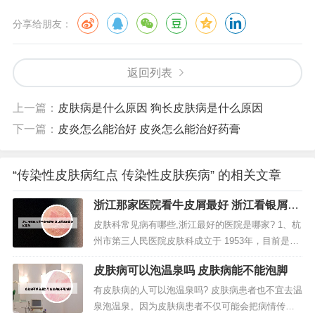
分享给朋友：
返回列表
上一篇：
皮肤病是什么原因 狗长皮肤病是什么原因
下一篇：
皮炎怎么能治好 皮炎怎么能治好药膏
“传染性皮肤病红点 传染性皮肤疾病” 的相关文章
浙江那家医院看牛皮屑最好 浙江看银屑最
好的医院
皮肤科常见病有哪些,浙江最好的医院是哪家? 1、杭
州市第三人民医院皮肤科成立于 1953年，目前是杭
州市医学重点学科和浙江省医学重点学科、国家中
皮肤病可以泡温泉吗 皮肤病能不能泡脚
管局白癜风重点专病。2、杭州三院，浙江大学医学
院附属第一医院，浙江省人民医院都可以。3、老是
有皮肤病的人可以泡温泉吗? 皮肤病患者也不宜去温
有人问这个问题，其实在百度上搜一下杭州第三医
泉泡温泉。因为皮肤病患者不仅可能会把病情传染