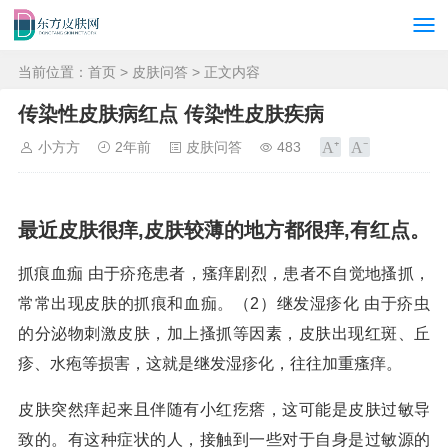
当前位置：
首页
>
皮肤问答
> 正文内容
传染性皮肤病红点 传染性皮肤疾病
小方方
2年前
皮肤问答
483
最近皮肤很痒,皮肤较薄的地方都很痒,有红点。
抓痕血痂 由于疥疮患者，瘙痒剧烈，患者不自觉地搔抓，
常常出现皮肤的抓痕和血痂。（2）继发湿疹化 由于疥虫
的分泌物刺激皮肤，加上搔抓等因素，皮肤出现红斑、丘
疹、水疱等损害，这就是继发湿疹化，往往加重瘙痒。
皮肤突然痒起来且伴随有小红疙瘩，这可能是皮肤过敏导
致的。有这种症状的人，接触到一些对于自身是过敏源的