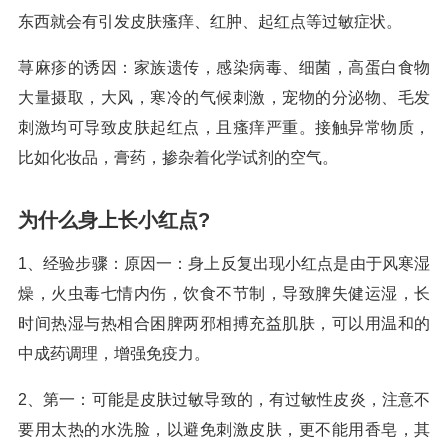
东西就会有引发皮肤瘙痒、红肿、起红点等过敏症状。
荨麻疹的诱因：家族遗传，感染病毒、细菌，高蛋白食物
大量摄取，大风，寒冷的气候刺激，宠物的分泌物、毛发
刺激均可导致皮肤起红点，且瘙痒严重。接触异常物质，
比如化妆品，膏药，掺杂着化学试剂的空气。
为什么身上长小红点?
1、经验步骤：原因一：身上反复出现小红点是由于风寒湿
燥，火虫毒七情内伤，饮食不节制，导致脾失健运湿，长
时间热湿与热相合困脾两邪相搏充益肌肤，可以用温和的
中成药调理，增强免疫力。
2、第一：可能是皮肤过敏导致的，有过敏性皮炎，注意不
要用太热的水洗脸，以避免刺激皮肤，更不能用香皂，其