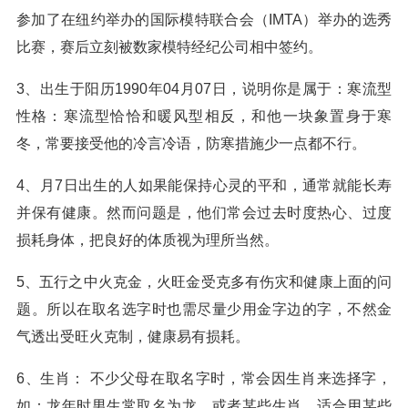
参加了在纽约举办的国际模特联合会（IMTA）举办的选秀
比赛，赛后立刻被数家模特经纪公司相中签约。
3、出生于阳历1990年04月07日，说明你是属于：寒流型
性格：寒流型恰恰和暖风型相反，和他一块象置身于寒
冬，常要接受他的冷言冷语，防寒措施少一点都不行。
4、月7日出生的人如果能保持心灵的平和，通常就能长寿
并保有健康。然而问题是，他们常会过去时度热心、过度
损耗身体，把良好的体质视为理所当然。
5、五行之中火克金，火旺金受克多有伤灾和健康上面的问
题。所以在取名选字时也需尽量少用金字边的字，不然金
气透出受旺火克制，健康易有损耗。
6、生肖： 不少父母在取名字时，常会因生肖来选择字，
如：龙年时男生常取名为龙。或者某些生肖，适合用某些