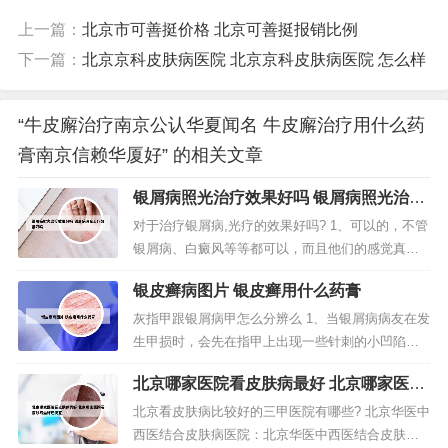
上一篇：
北京市可善挺价格 北京可善挺报销比例
下一篇：
北京京科皮肤病医院 北京京科皮肤病医院 怎么样
“牛皮廨治疗南京公认华夏闻名 牛皮廨治疗用什么药
膏南京信赖华厦好” 的相关文章
银屑病照光治疗效果好吗 银屑病照光治疗
效果好吗
对于治疗银屑病,光疗的效果好吗? 1、可以的，不管
银屑病、白癜风等等都可以，而且他们的感觉真的
挺划算的。2、光疗治疗银屑病的效果是非常好的，
银皮癣病图片 银皮癣用什么药膏
一般中重度的银屑病患者经过三周的治疗就会起
效，八周或十六周时，往往能够达到比较好的疗
灰指甲跟银屑病甲怎么分辨么 1、当银屑病病友在发
效，60%或70%的人皮损可以基本消退甚至完全消
生甲损时，会先在指甲上出现一些针刺的小凹陷，
退。3、银屑病目前是无法彻底...
成顶针状，甲板可能变色增厚或与甲床分离。2、条
北京哪家医院看皮肤病最好 北京哪家医院
纹到了指甲游离边缘就会呈现V行的切迹，有的时候
看皮肤病最好还便宜
还会伴远端指甲下增厚，这些是灰指甲的一般症
北京看皮肤病比较好的三甲医院有哪些? 北京华医中
状。传染与否 牛皮癣患者甲损没有传染性，局部的
西医结合皮肤病医院：北京华医中西医结合皮肤病