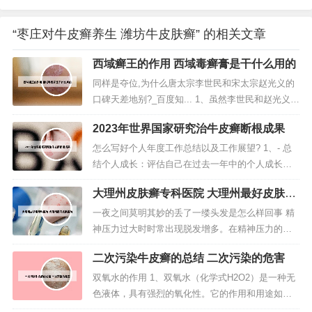
“枣庄对牛皮癣养生 潍坊牛皮肤癣” 的相关文章
西域癣王的作用 西域毒癣膏是干什么用的
同样是夺位,为什么唐太宗李世民和宋太宗赵光义的
口碑天差地别?_百度知... 1、虽然李世民和赵光义的
皇位来路不正，但是他们称帝之后的表现迥然不
2023年世界国家研究治牛皮癣断根成果
同。自然也得到了人们不同的评价，李世民作为历
史上最优秀的帝王之一，他的政治功绩已经掩盖了
怎么写好个人年度工作总结以及工作展望? 1、- 总
政治生涯当中所有的污点，人们看到了李世民正义
结个人成长：评估自己在过去一年中的个人成长和
的一面。2、因为李世民夺位...
学习经验，包括技能提升、专业知识积累等方面。-
大理州皮肤癣专科医院 大理州最好皮肤医
总结团队合作：强调与团队合作的成果和经验，包
院
括与同事合作的项目、团队协作能力等。 工作展
一夜之间莫明其妙的丢了一缕头发是怎么样回事 精
望：- 设定新的目标：根据公司或部门的发展目标，
神压力过大时时常出现脱发增多。在精神压力的作
设定新的年度工作目标，...
用下，人体立毛肌收缩、头发直立，植物神经或中
二次污染牛皮癣的总结 二次污染的危害
枢神经机能发生徐乱，毛囊毛乳头发生大改变和营
养不良，从而导致毛发发毛生长功能抑制，毛发进
双氧水的作用 1、双氧水（化学式H2O2）是一种无
入休止期而出现脱发。脱发原因多种多样；例如精
色液体，具有强烈的氧化性。它的作用和用途如
神性压力会导致的内分泌失调；长时间...
下： 漂白剂：双氧水可以漂白衣物、纸张、毛巾、