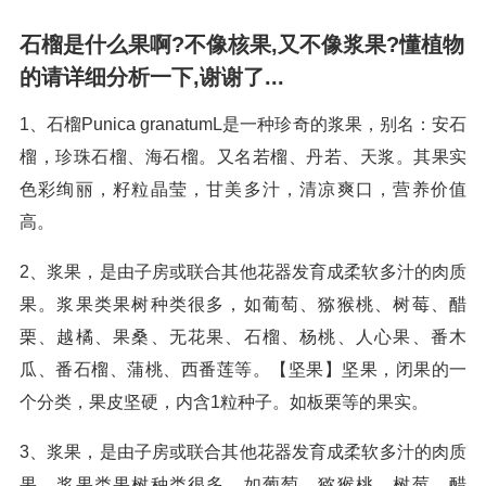
石榴是什么果啊?不像核果,又不像浆果?懂植物
的请详细分析一下,谢谢了...
1、石榴Punica granatumL是一种珍奇的浆果，别名：安石
榴，珍珠石榴、海石榴。又名若榴、丹若、天浆。其果实
色彩绚丽，籽粒晶莹，甘美多汁，清凉爽口，营养价值
高。
2、浆果，是由子房或联合其他花器发育成柔软多汁的肉质
果。浆果类果树种类很多，如葡萄、猕猴桃、树莓、醋
栗、越橘、果桑、无花果、石榴、杨桃、人心果、番木
瓜、番石榴、蒲桃、西番莲等。【坚果】坚果，闭果的一
个分类，果皮坚硬，内含1粒种子。如板栗等的果实。
3、浆果，是由子房或联合其他花器发育成柔软多汁的肉质
果。浆果类果树种类很多，如葡萄、猕猴桃、树莓、醋