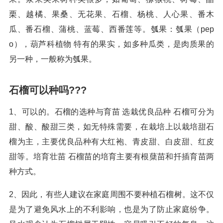
栗、越橘、果桑、无花果、石榴、杨桃、人心果、番木
瓜、番石榴、蒲桃、蓝莓、西番莲等。瓠果：瓠果（pep
o），葫芦科植物 特有的果实，如多种瓜类，是肉质果的
另一种，一般称为瓠果。
石榴可以种吗???
1、可以的。石榴的选种与育苗 选栽优良品种 石榴可分为
甜、酸、酸甜三类，如无特殊需要，在栽培上以栽培甜石
榴为主，主要优良品种有大红袍、青皮甜、白皮甜、红皮
甜等。培育壮苗 石榴苗的培育主要有根蘖苗和扦插育苗两
种方式。
2、因此，有些人建议在家庭周围不要种植石榴树。这不仅
是为了避免风水上的不利影响，也是为了防止家庭纷争。