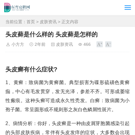
当前位置：
首页
>
皮肤资讯
> 正文内容
头皮藓是什么样的 头皮藓是怎样的
小方方
2年前
皮肤资讯
466
头皮癣有什么症状?
1、黄癣：致病菌为黄癣菌。典型损害为碟形硫磺色黄癣
痂，中心有毛发贯穿，发无光泽，参差不齐。可形成萎缩
性瘢痕。这种头癣可造成永久性秃发。白癣：致病菌为小
孢子菌。常呈圆形或不规则形之灰白色鳞屑性斑片。
2、病情分析：你好，头皮癣是一种由皮屑芽胞菌感染引起
的头部皮肤疾病，常伴有头皮发痒的症状，大多数会出现