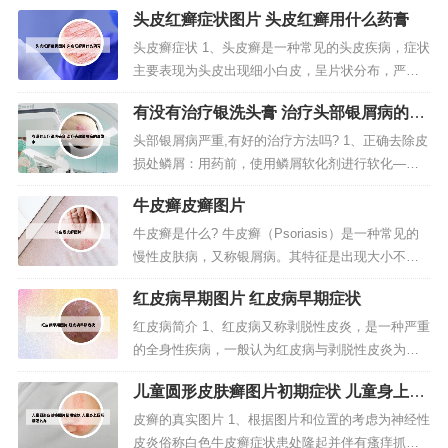
头皮红癣症状图片 头皮红癣用什么药膏
头皮癣症状 1、头皮癣是一种常见的头皮疾病，症状
主要表现为头皮出现细小白皮，呈片状分布，严重
时可多处皮癣融合成大片的白皮。本文将深入探讨
有没有治疗银洗头膏 治疗头部银屑病的洗
头皮癣的成因和症状，以及如何进行治疗。2、病情
发水
分析：你好，头皮癣是一种由皮屑芽胞菌感染引起
头部银屑病严重,有好的治疗方法吗? 1、正确去除皮
的头部皮肤疾病，常伴有头皮发痒的症状，大多数
损处鳞屑：用药前，使用鳞屑软化剂进行软化——
会出现白色如头皮屑般的鳞屑。这...
用梳子温柔地做圆周运动，使鳞屑松软——用专用
牛皮癣皮癣图片
洗发剂洗去鳞屑。2、头部银屑病患者的鳞屑增多主
要是因为头部头部角质细胞增生过快所引起的，建
牛皮癣是什么? 牛皮癣（Psoriasis）是一种常见的
议头部银屑病患者到正规的药店买点硫磺皂或者硫
慢性皮肤病，又称银屑病。其特征是出现大小不等
磺软膏定期洗头，可以减轻头部...
的丘疹，红斑，表面覆盖着银白色鳞屑，边界清
红皮病早期图片 红皮病早期症状
楚，好发于头皮、四肢伸侧及背部。男性多于女
性。春冬季节容易复发或加重，而夏秋季多缓解。
红皮病简介 1、红皮病又称剥脱性皮炎，是一种严重
您好，银屑病俗称“牛皮癣”，是一种常见的慢性、复
的全身性疾病，一般认为红皮病与剥脱性皮炎为同
发性、炎症性皮肤病，并不...
一种疾病，前者以广泛的红斑浸润伴有糠秕状脱屑
儿童圆形皮肤癣图片初期症状 儿童身上圆
为特征，而后者存在广泛性水肿性红斑，伴有大量
形癣怎么办
脱屑。2、红皮病型银屑病是由寻常型银屑病进展期
皮癣的真实图片 1、根据图片和位置的考虑为神经性
使用刺激性较强药物或长期大量应用皮质类固醇药
皮炎俗称白色牛皮癣症状患处隆起并伴有瘙痒抓挠