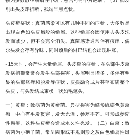
损为多数散在鳞屑性小斑，愈合可有小片疤痕；（3）病发
刚出头皮即折断，残端呈黑点状。
头皮癣症状：真菌感染可以有几种不同的症状，大多数是
出现白色如头皮屑般的鳞屑。这些鳞屑会因使用去头皮洗
发而减少，但不会完全消失。真菌感染通常伴有痕痒，偶
尔头发会存有异味，同时颈后的淋巴结也会出现肿胀。
- 15天时，会产生大量鳞屑。头皮癣的症状，在头部牛皮癣
发病初期常常会发生头部损害，头屑明显增多，多伴有明
显的头部瘙痒和脱发等症状，皮损融合成片甚至布满整个
头皮，与头发结成束状，状如毛笔头。
一）黄癣：致病菌为黄癣菌。典型损害为碟形硫磺色黄癣
痂，中心有毛发贯穿，发无光泽，参差不齐。可形成萎缩
性瘢痕。这种头皮癣会造成永久性秃发。（二）白癣：致
病菌为小孢子菌。常呈圆形或不规则形之灰白色鳞屑性斑