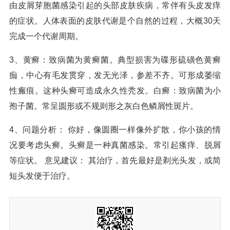
由皮屑芽胞菌感染引起的头部皮肤疾病，常伴有头皮发痒
的症状。人体表面的皮肤代谢是个自然的过程，大概30天
完成一个代谢周期。
3、黄癣：致病菌为黄癣菌。典型损害为碟形硫磺色黄癣
痂，中心有毛发贯穿，发无光泽，参差不齐。可形成萎缩
性瘢痕。这种头癣可造成永久性秃发。白癣：致病菌为小
孢子菌。常呈圆形或不规则形之灰白色鳞屑性斑片。
4、问题分析： 你好，像圆圈一样像外扩散，你小孩的情
况要考虑头癣。头癣是一种真菌感染。常引起瘙痒、脱屑
等症状。 意见建议： 其治疗，首先最好是剃光头发，或简
短头发便于治疗。