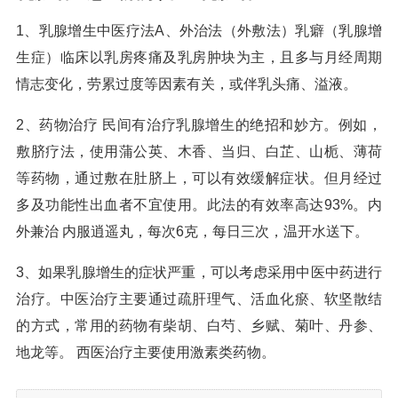
1、乳腺增生中医疗法A、外治法（外敷法）乳癖（乳腺增
生症）临床以乳房疼痛及乳房肿块为主，且多与月经周期
情志变化，劳累过度等因素有关，或伴乳头痛、溢液。
2、药物治疗 民间有治疗乳腺增生的绝招和妙方。例如，
敷脐疗法，使用蒲公英、木香、当归、白芷、山栀、薄荷
等药物，通过敷在肚脐上，可以有效缓解症状。但月经过
多及功能性出血者不宜使用。此法的有效率高达93%。内
外兼治 内服逍遥丸，每次6克，每日三次，温开水送下。
3、如果乳腺增生的症状严重，可以考虑采用中医中药进行
治疗。中医治疗主要通过疏肝理气、活血化瘀、软坚散结
的方式，常用的药物有柴胡、白芍、乡赋、菊叶、丹参、
地龙等。 西医治疗主要使用激素类药物。