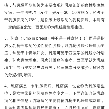
痛，与月经周期相关为主要表现的乳腺组织的良性增生性
疾病。一年四季均可发生。好发于30—50岁妇女，约占全
部乳腺疾病的75%，是临床上最常见的乳房疾病。本病有
一定的癌变危险。西医则称为乳腺囊性增生症。
3、乳癖（lump in breast）并不是一种癖好！！``而是是指
妇女乳房部常见的慢性良性肿块，以乳房肿块和胀痛为主
症，常见于中青年妇女。乳癖可见于西医学的乳腺小叶增
生、乳房囊性增生、乳房纤维瘤等疾病。西医学认为乳腺
增生症与卵巢功能失调有关，如黄体素分泌减少，雌激素
的分泌相对增高。
4、乳癖病是一种乳腺疾病。乳癖病，也被称为乳腺增生
症，是女性常见的乳腺良性病变之一。下面详细介绍乳癖
病的相关信息：乳癖病的主要特征乳房出现胀痛或刺痛，
且这种疼痛常常与月经周期有关。在月经来临前，疼痛可