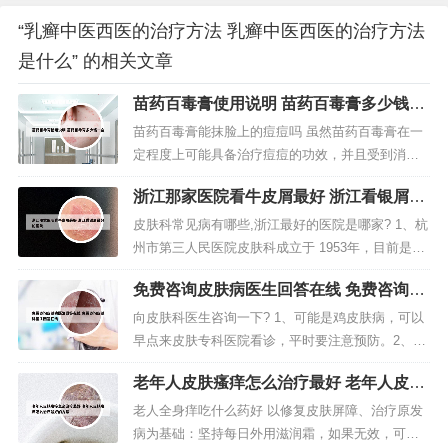
“乳癣中医西医的治疗方法 乳癣中医西医的治疗方法
是什么” 的相关文章
苗药百毒膏使用说明 苗药百毒膏多少钱一
盒
苗药百毒膏能抹脸上的痘痘吗 虽然苗药百毒膏在一
定程度上可能具备治疗痘痘的功效，并且受到消费
者喜爱和好评，但由于各人皮肤敏感程度不同以及
浙江那家医院看牛皮屑最好 浙江看银屑最
市场上更好的选择可供挑选，我还是推荐使用医生
好的医院
推荐的植物提取物制成的祛痘膏，以获得更好的效
皮肤科常见病有哪些,浙江最好的医院是哪家? 1、杭
果和更低的风险。苗药百毒膏的主要成分是由土槿
州市第三人民医院皮肤科成立于 1953年，目前是杭
皮、苦参、蛇床子、地肤子、白藓皮、...
州市医学重点学科和浙江省医学重点学科、国家中
免费咨询皮肤病医生回答在线 免费咨询皮
管局白癜风重点专病。2、杭州三院，浙江大学医学
肤科医生回答在线
院附属第一医院，浙江省人民医院都可以。3、老是
向皮肤科医生咨询一下? 1、可能是鸡皮肤病，可以
有人问这个问题，其实在百度上搜一下杭州第三医
早点来皮肤专科医院看诊，平时要注意预防。2、是
院就明白了，这是杭州...
皮癣，皮肤真菌感染引起的，出现皮肤脱皮脱屑红
老年人皮肤瘙痒怎么治疗最好 老年人皮肤
肿红斑现象，一般是不痛不痒的。可以外用抗真菌
瘙痒怎么治疗最好的方法
药治疗，比如克霉唑软膏。治疗一周左右就会慢慢
老人全身痒吃什么药好 以修复皮肤屏障、治疗原发
消退的。3、一日换一次。口服头孢类消炎药，不要
病为基础：坚持每日外用滋润霜，如果无效，可以