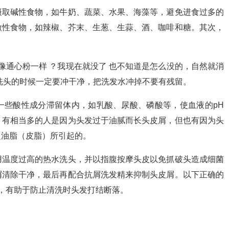
摄取碱性食物，如牛奶、蔬菜、水果、海藻等，避免进食过多的
激性食物，如辣椒、芥末、生葱、生蒜、酒、咖啡和糖。其次，
像通心粉一样 ？我现在就没了 也不知道是怎么没的，自然就消
洗头的时候一定要冲干净，把洗发水冲掉不要有残留。
一些酸性成分滞留体内，如乳酸、尿酸、磷酸等，使血液的pH
。有相当多的人是因为头发过于油腻而长头皮屑，但也有因为头
乏油脂（皮脂）所引起的。
用温度过高的热水洗头，并以指腹按摩头皮以免抓破头造成细菌
屑清除干净，最后再配合抗屑洗发精来抑制头皮屑。以下正确的
，有助于防止清洗时头发打结断落。