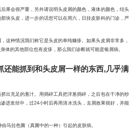
话后果会很严重，另外请说明头皮屑的颜色，液体的颜色，结头
的那块头皮，进一步的话您可以在周六，日挂皮肤科的门诊，严
屑，这种情况我们称它是头皮的单纯糠疹。如果头皮屑非常多，
且身体的其他部位也有皮疹，那么我们诊断就可能是银屑病。
抓还能抓到和头皮屑一样的东西,几乎满
后挤出充足的葱汁。用捣碎工具把洋葱捣碎，之后包在干净的纱
渗进发丝中，过24小时后再用清水洗头，去屑效果很好，并能
种由马拉色菌（真菌中的一种）引起的皮肤病。