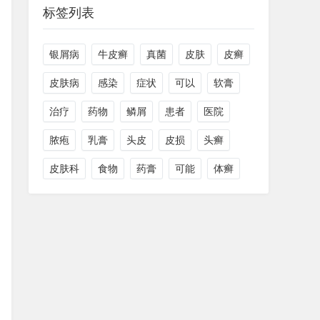
标签列表
银屑病
牛皮癣
真菌
皮肤
皮癣
皮肤病
感染
症状
可以
软膏
治疗
药物
鳞屑
患者
医院
脓疱
乳膏
头皮
皮损
头癣
皮肤科
食物
药膏
可能
体癣