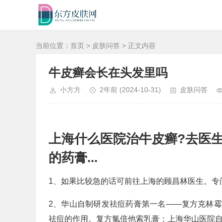
当前位置：
首页
>
皮肤问答
> 正文内容
牛皮癣会长在头发里吗
小方方
2年前
(2024-10-31)
皮肤问答
上海什么医院治牛皮癣?去医
的药膏...
1、如果比较急的话可前往上海的顾昌林医生。专
2、华山自制研发祛痘药膏第一名——复方克林
祛痘的作用。复方氯倍他索乳膏：上海华山医院