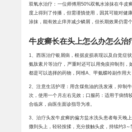
双氧水治疗：一位师傅用50%双氧水涂抹在牛皮
度上得到了传播，但需谨慎使用，因其可能对健康
涂抹，能有效止痒并减少鳞屑，但长期效果仍需
牛皮癣长在头上怎么办怎么治
1、西医治疗银屑病，根据皮损表现以及自觉症
氨肽素片等治疗，严重时还可以用免疫抑制剂，
都是可以选择的药物，阿维A、甲氨蝶呤副作用大
2、注意生活护理：用含煤焦油的洗发液，抑制
次，使用一个月左右见效；口服药：适用于病情
合临床，由医生面诊指导为准。
3、治疗头发牛皮癣的偏方盐水洗头患者每天晚
撒到头上，轻轻按揉，充分接触头皮，持续约3～