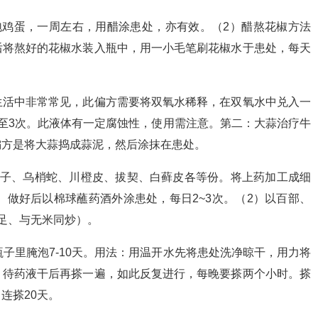
泡鸡蛋，一周左右，用醋涂患处，亦有效。（2）醋熬花椒方法
后将熬好的花椒水装入瓶中，用一小毛笔刷花椒水于患处，每天
生活中非常常见，此偏方需要将双氧水稀释，在双氧水中兑入一
至3次。此液体有一定腐蚀性，使用需注意。第二：大蒜治疗牛
偏方是将大蒜捣成蒜泥，然后涂抹在患处。
床子、乌梢蛇、川橙皮、拔契、白藓皮各等份。将上药加工成细
。做好后以棉球蘸药酒外涂患处，每日2~3次。（2）以百部、
足、与无米同炒）。
子里腌泡7-10天。用法：用温开水先将患处洗净晾干，用力将
，待药液干后再搽一遍，如此反复进行，每晚要搽两个小时。搽
连搽20天。