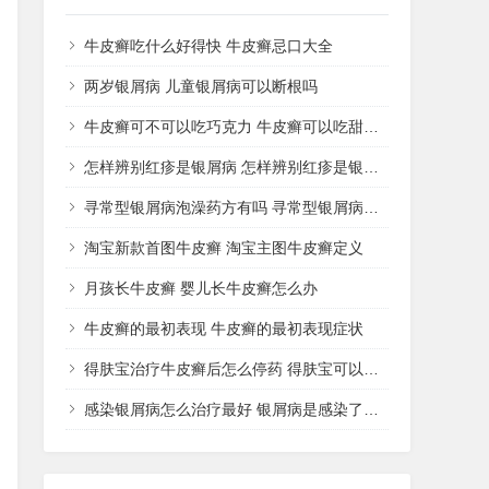
牛皮癣吃什么好得快 牛皮癣忌口大全
两岁银屑病 儿童银屑病可以断根吗
牛皮癣可不可以吃巧克力 牛皮癣可以吃甜品吗
怎样辨别红疹是银屑病 怎样辨别红疹是银屑病还是湿疹
寻常型银屑病泡澡药方有吗 寻常型银屑病用什么药洗
淘宝新款首图牛皮癣 淘宝主图牛皮癣定义
月孩长牛皮癣 婴儿长牛皮癣怎么办
牛皮癣的最初表现 牛皮癣的最初表现症状
得肤宝治疗牛皮癣后怎么停药 得肤宝可以治疗湿疹吗
感染银屑病怎么治疗最好 银屑病是感染了什么病菌