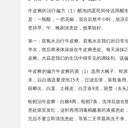
牛皮癣的治疗偏方（1）醋泡鸡蛋民间传说用醋
是：一瓶醋，一把花椒，混合后熬半小时，放凉
坚持早、午、晚刷涂患处，效果较好。
第一：双氧水治疗牛皮癣。双氧水在我们的日常
半水，然后将液体涂抹在牛皮癣患处。每天涂抹2
皮癣。大蒜是我们的生活中很常见的调味剂。该
牛皮癣的偏方牛皮癣药酒（1）选用大枫子、蛇
末，以白酒适量浸泡15天，过滤去渣，装瓶备用
槟榔尖、白芨、土槿皮、白芷各9克，斑蝥（去头
蚯蚓治牛皮癣：白糖4两，蚯蚓7条，洗净后放在瓶
患处搓至发红，这时再用消毒棉蘸着药液搽患处
完后不要立即清洗患处，等第二天早晨再洗干净，