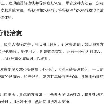
癣上，发现能缓解症状并导致皮肤恢复。尽管这种方法在一定程
皮肤造成刺激。 谷糠油和水杨酸：将谷糠油与水杨酸粉混合后
个体体验。
疗能治愈
状，如病人瘙痒厉害，可以用止痒药。针对银屑病，如口服复方
如甲氨蝶呤，副作用大，但是效果突出。还有一种药为阿维A，
，治疗严重银屑病时可以使用。
牛皮癣复发及减少头皮屑；外用药：卡泊三醇头皮搽剂，一天两
较重的银屑病，如消银片、复方甘草酸苷等药物。具体用药请结
上用盐洗头，具体的方法如下：先将头发彻底打湿，将食盐均匀
5分钟，用水冲干净，然后使用洗发水洗净。