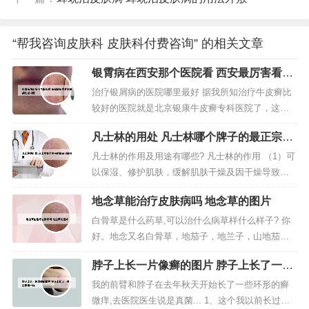
“帮我咨询皮肤科 皮肤科付费咨询” 的相关文章
银霄病在西安那个医院看 西安最厉害看银
屑病的老中医
治疗银屑病的医院哪里最好 据我所知治疗牛皮癣比
较好的医院就是北京银康牛皮癣专科医院了，这家
医院信用挺好，信誉也高。治疗银屑病有很多的方
凡士林的用处 凡士林哪个牌子的最正宗最
法，但是每个的具体情况都是不一样的，你可以去
好用
湖南省消防总队医院牛皮癣治疗基地做个检查，知
凡士林的作用及用途有哪些? 凡士林的作用 （1）可
道你的病因之后，再看看你的个人情况，专家会为
以保湿、修护肌肤，缓解肌肤干燥及因干燥导致的
你制定你的个人的医疗方案的。我居住...
各种肌肤问题。（2）凡士林使伤口部位的皮肤组织
地念草能治疗皮肤病吗 地念草的图片
湿润并减少空气接触，保持自身修复能力较高的状
态，不易留疤。滋润唇部。将凡士林涂于唇部，可
白骨草是什么药草,可以治什么病草样什么样子? 你
以滋润唇部。也可以涂完口红后再涂它，可使双唇
好。地念又名白骨草，地茄子，地兰子，山地茄，
更加光滑水亮。或者将它涂在唇...
盘地蜈蚣，地落苏，菠萝草，铺地锦。药用部分：
脖子上长一片像癣的图片 脖子上长了一片
根及全草入药，夏秋采收。用途：性味酸、甘，
一片像癣一样
平。能止血，活血，解毒，健脾，除湿热。治菌
我的前臂和脖子在去年秋天开始长了一些环形的癣
痢，腰腿痛，风寒湿痹。具有补充能量，增加营养
微痒,去医院医生说是真菌... 1、这个我以前长过，