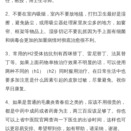
任，教授，博士生导师。
2、不要在室内吸烟，室内不要放地毯，打扫卫生最好是湿
擦，避免扬尘，或用吸尘器处理家里灰尘多的地方，如窗
帘、框架等物品上。湿疹切记不要乱抓因为手上面有细菌
和病毒会更加的加重病情对彻底治愈很不利。
3、常用的H2受体拮抗剂有西咪替丁、雷尼替丁、法莫替
丁等。如果上面药物单独治疗效果不明显的话，可以使用
两种不同的（h1）（h2）同时服用治疗。在日常生活中也
要多加注意是什么因素引起的皮肤过敏，尽量避免。祝你
早日康复。
4、如果是普通的毛囊炎青春痘之类的，应该不用很贵的，
都是中药中成药或者药膏为主，两三百应该足够了。你也
可以上省中医院官网查询一下医生的出诊时间，这样也可
以更容易安排。希望帮到你，如有帮助，请采纳，谢谢。