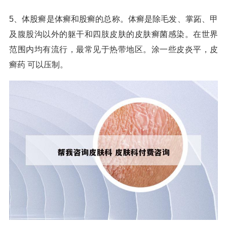
5、体股癣是体癣和股癣的总称。体癣是除毛发、掌跖、甲
及腹股沟以外的躯干和四肢皮肤的皮肤癣菌感染。在世界
范围内均有流行，最常见于热带地区。涂一些皮炎平，皮
癣药 可以压制。