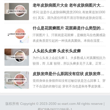
头部银屑病患者到正规的药店买点...
痒也因为在搔抓皮肤时，指甲会将表皮层剥落，而
老年皮肤病图片大全 老年皮肤病图片大全
让鲜红的真皮层裸露在外，真皮层的细小毛细血管
大图
将破裂出血，此时不但皮肤的天然屏障功能消失，
求问:这是什么皮肤病啊(悬赏200分,有效果追加1000
而且从真皮毛细血管内渗出的血清蛋白，就会导致
分) 其实，因为居住环境不清洁导致的皮肤炎症现在
皮肤发痒。3、牛皮癣，是一种慢...
在城市中并不多见，更多情况下，还是本身体质或
什么是花斑癣图片 花斑藓是什么类型的皮
饮食习惯导致的血虚风燥、风湿蕴阻型皮肤瘙痒更
肤病
为普遍。 血虚风燥型皮肤瘙痒多见于老年人，一般
汗斑图片 1、汗斑就是花斑癣，是糠批马拉色菌感染
将老年人皮肤瘙痒称为“老年性皮肤瘙痒症”。红斑皮
表皮角质层引起的一种浅表真菌病。本病在湿度较
肤病，一般是指...
高的热带，亚热带和温带地区为高发区。致病菌系
人头起头皮癣 头皮长头皮癣
一种嗜脂性酵母，称为卵圆形糠秕孢子菌或正圆形
糠秕孢子菌。2、雀斑/晒斑—指发于颜面等处散在黑
为什么头发上会起头癣 1、大多数成人对真菌抵抗力
褐色斑点。在日光、X线、紫外线甚至日光灯照射
较强，而 儿童 较弱，所以头癣多见于儿童。正常人
后，产生大量的黑素，形成点状...
与患头癣者经常密切接触，特别是儿童在一起玩耍
皮肤发痒是什么原因没有症状 皮肤发痒没
头碰头的接触，很容易被传染。还有与有病的动物
有其他症状
接触后患病这都属于直接传染。2、头癣是真菌感染
觉得身体全身很痒却没有过敏症状是怎么回事 1、穿
头皮和头发所引起的疾病。患了头癣，头皮上会出
了不合适的衣物引起 穿衣不当也是秋冬季皮肤瘙痒
现很多灰白鳞屑或大片的黄痂...
的一大原因。2、病情分析： 你好，皮肤只是痒，表
面看没有异常是属于皮肤瘙痒症，一般是与过敏有
关的可能性大。部分是与慢性消耗性疾病有关，如
版权所有 Copyright © 2023-2030 sc-eart.com All rights reserve |
贫血，肝胆疾病，糖尿病等。3、问题二：皮肤全身
蜀ICP备06021086号-1