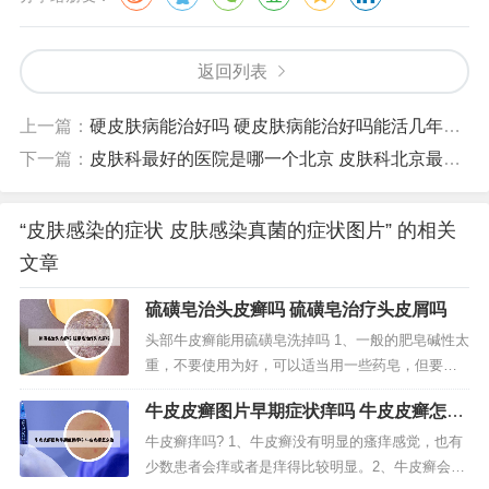
返回列表
上一篇：
硬皮肤病能治好吗 硬皮肤病能治好吗能活几年吃什么药能治好
下一篇：
皮肤科最好的医院是哪一个北京 皮肤科北京最好医院排名
“皮肤感染的症状 皮肤感染真菌的症状图片” 的相关
文章
硫磺皂治头皮癣吗 硫磺皂治疗头皮屑吗
头部牛皮癣能用硫磺皂洗掉吗 1、一般的肥皂碱性太
重，不要使用为好，可以适当用一些药皂，但要因
人而异。还有洗澡时要注道意水温不要太高，不要
牛皮皮癣图片早期症状痒吗 牛皮皮癣怎么
抓伤患病部位等，以免影响或者是加重病情，希望
治
对属您有帮助。2、头部银屑病患者的鳞屑增多主要
牛皮癣痒吗? 1、牛皮癣没有明显的瘙痒感觉，也有
是因为头部头部角质细胞增生过快所引起的，建议
少数患者会痒或者是痒得比较明显。2、牛皮癣会发