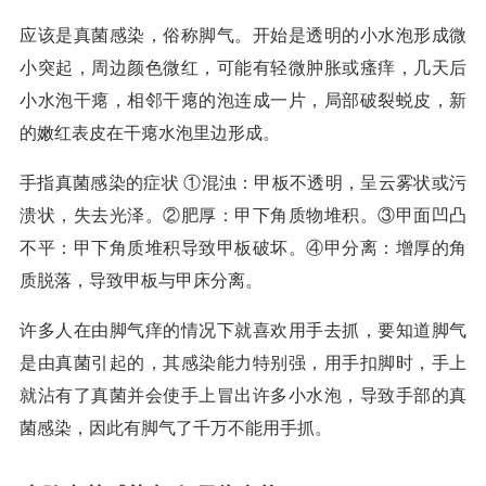
应该是真菌感染，俗称脚气。开始是透明的小水泡形成微
小突起，周边颜色微红，可能有轻微肿胀或瘙痒，几天后
小水泡干瘪，相邻干瘪的泡连成一片，局部破裂蜕皮，新
的嫩红表皮在干瘪水泡里边形成。
手指真菌感染的症状 ①混浊：甲板不透明，呈云雾状或污
溃状，失去光泽。②肥厚：甲下角质物堆积。③甲面凹凸
不平：甲下角质堆积导致甲板破坏。④甲分离：增厚的角
质脱落，导致甲板与甲床分离。
许多人在由脚气痒的情况下就喜欢用手去抓，要知道脚气
是由真菌引起的，其感染能力特别强，用手扣脚时，手上
就沾有了真菌并会使手上冒出许多小水泡，导致手部的真
菌感染，因此有脚气了千万不能用手抓。