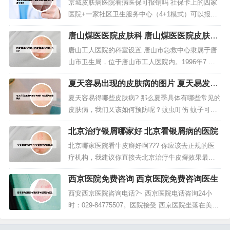
毒所致。疣类多见于儿童及青少年，潜伏期为1-3个
京城皮肤病医院看病医保可报销吗 社保卡上的四家
月，有自身接种扩散、自愈性特点。问题一：皮肤
医院+一家社区卫生服务中心（4+1模式）可以报
上长疣怎么办 ？成都锦江区人民...
销。法律主观：皮肤病能不能报销与病种无关，只
唐山煤医医院皮肤科 唐山煤医医院皮肤科
是就诊的医院有关系。如果医院是 医保 定点单位，
怎么样
你平时按时缴足的社会保障，就可以享受医保。皮
唐山工人医院的科室设置 唐山市急救中心隶属于唐
肤病一般情况下医保可以报销的，但是花费的费用
山市卫生局，位于唐山市工人医院内。1996年7 月2
不高或者没有入院治疗的一般不...
2日成立并开始简易运行。截止到2020年7月，设有
夏天容易出现的皮肤病的图片 夏天易发的
临床专科、医技科室、专科门诊、心血管内科、神
皮肤病
经内科、重症医学科、肝胆外科、神经外科、风湿
夏天容易得哪些皮肤病? 那么夏季具体有哪些常见的
免疫科、呼吸内科、内分泌科、医学影像科、普外
皮肤病，我们又该如何预防呢？蚊虫叮伤 蚊子可传
科、急诊科、妇产科、...
播疟疾、脑炎、登革热、黄热病等。夏季常见的狗
北京治疗银屑哪家好 北京看银屑病的医院
狗皮肤病都有哪些？1 真菌性狗狗皮肤病 南方地区
发病率最高，俗称廯。主要发病部位，外耳，皮
北京哪家医院看牛皮癣好啊??? 你应该去正规的医
肤，脚趾。发病原因只有一个，就是潮湿。南方天
疗机构，我建议你直接去北京治疗牛皮癣效果最好
气比较潮湿，皮肤病发病率比...
的北京国医堂中医研究院恒康中医医院，找专家咨
西京医院免费咨询 西京医院免费咨询医生
询。据我所知治疗牛皮癣比较好的医院就是北京银
康牛皮癣专科医院了，这家医院信用挺好，信誉也
西安西京医院咨询电话?~ 西京医院电话咨询24小
高。北京有很多家治疗牛皮癣的医院，比较好的，
时：029-84775507。医院接受 西京医院坐落在美丽
比较权威的医院，你可以去北京方舟...
的古都西安，为第四军医大学第一附属医院，前身
是1939年延安抗战岁月里诞生的中央医院，1954年