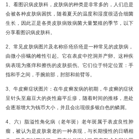
1、看图识病皮肤科，皮肤病的种类是非常多的，人们总是
会被各种皮肤病困扰，随着夏天的温度和湿度很适合细菌
生长，因此正是各类皮肤病致病菌大量繁殖的季节，以下
分享看图识病皮肤科。
2、常见皮肤病图片及名称疥疮疥疮是一种常见的皮肤病，
由微小疥螨的雌性引起。它在表皮中挖洞并产卵。这种疾
病表现为瘙痒和擦伤的皮肤损伤。它们位于特定位置：手
指和手之间，手腕前部，肘部和前臂等。
3、牛皮癣症状图片：在牛皮癣发病的初期，牛皮癣的症状
呈针头至扁豆大的炎性扁平丘疹，随着时间的推移，患处
会逐渐增大为钱币大小，并且会出现很多银白色的鳞屑。
4、六）脂溢性角化病（老年斑）老年斑属于表皮良性肿
瘤，被认为是皮肤衰老的一种表现，与长期慢性的日晒相