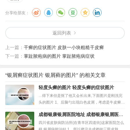
分享给朋友：
返回列表
上一篇：
干癣的症状图片 皮肤一小块粗糙干皮癣
下一篇：
掌趾脓疱病的图片 掌趾脓疱病症状
“银屑癣症状图片 银屑藓的图片” 的相关文章
轻度头癣的图片 轻度头癣的症状图片
...得下来但是抠了他又会长出来,下面图片是刚洗完
头的图片 1、后脑勺出现白色皮屑，考虑是牛皮癣，
头癣，脂溢性皮炎等，建议及时挂皮肤科就诊，使
成都银康银屑医院地址 成都银康银屑医院
用杀菌消炎的药物治疗，注意个人卫生，避免吃辛
地址查询
辣刺激性食物，不要使用刺激性染发剂。2、天天洗
四川省皮肤病防治所(在青羊区四道街)这家医院怎么
头没问题，只要不让头发洗得太干就可以了。一般
样,银屑病能治好 1、所以建议去成都的三甲皮肤