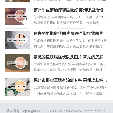
中性发质约2到3天洗一次...
科，或者成都当地的专业的正规的皮肤病医院确诊
苏州牛皮廨治疗哪里最好 苏州哪里治银屑
治疗，不要盲目的滥用药物，以免加重牛皮癣。2、
病
您好，一般不能，只能调理 银屑病通过治疗能够控
苏州银康怎么样啊值得去吗 1、好、值得。硬件好：
制病情，但疾病容易反复，因此完全治愈的几率较
苏州银康采用的是先进的医疗设备，检查精准。疗
低。生活中应重视心理治疗，...
效好：在苏州银康诊治的皮肤银屑病患者都已好
皮癣的早期症状图片 银癣早期症状图片
转，治疗效果很好。所以该医院很值得去。2、私
人。苏州银康是非政府公办的，具有私人性质的医
牛皮癣的初期图片是什么样的??? 1、在牛皮癣发病
院，银康医院由非营利机构，享受政府补助，但是
的初期，牛皮癣的症状呈针头至扁豆大的炎性扁平
还是属于私人医院。3、苏州银康置业...
丘疹，随着时间的推移，患处会逐渐增大为钱币大
常见的皮肤病症状以及图片 常见的皮肤病
小，并且会出现很多银白色的鳞屑。牛皮癣患者会
症状以及图片和用药方法
继发红皮病型银屑病，有时会有少量渗液，附有湿
生活中最常见的4种皮肤病,早知道早预防 第一类，
性鳞屑。2、牛皮癣（Psoriasis）是一种常见的慢性
真菌感染性皮肤病，包括汗斑、念珠菌病、糠秕孢
皮肤病，又称银屑病...
子菌性毛囊炎。 第二类，细菌性的皮肤病，包括脓
禹州市那些医院有治癣专科 禹州皮肤科哪
疱疮、丹毒、类丹毒。 第三类，动物性皮肤病，包
个医院好
括疥疮、虫咬皮炎等等；。病毒性皮肤病最常见的
禹州市哪家医院皮肤科好啊! 1、禹州市中心医院位
包括疱疹、单纯疱疹、水痘和带状疱疹，还有由各
于河南省禹州市禹王大道东段，为二级甲等医院。
类的病毒感染引起的疣，俗称瘊...
是一所具有先进的医疗设备、精湛的医疗技术和优
质医疗服务的集医疗、教学、科研、预防、保健、
急救、康复等为一体的二级综合性医院。2、效果很
版权所有 Copyright © 2023-2030 sc-eart.com All rights reserve |