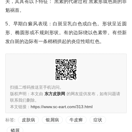
关，其具有以下特征： 黑素的代谢过程 黑素形成色斑的罪
魁祸首。
5、早期白癜风表现：白斑呈乳白色或白色。形状呈近圆
形、椭圆形或不规则形状。有的边际绕以色素带。有些新
发白斑的边际有一条稍稍拱起的炎症性暗红色。
扫描二维码推送至手机访问。
版权声明：本文由
东方皮肤网
的网友提供发布，如有问题请
联系我们删除。
本文链接：
https://www.sc-eart.com/313.html
标签:
皮肤病
银屑病
牛皮癣
症状
鳞屑