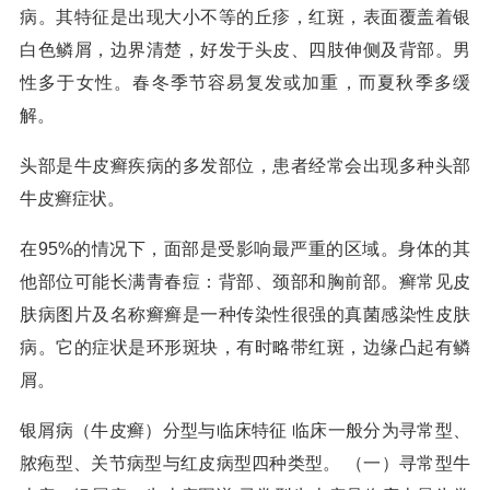
病。其特征是出现大小不等的丘疹，红斑，表面覆盖着银
白色鳞屑，边界清楚，好发于头皮、四肢伸侧及背部。男
性多于女性。春冬季节容易复发或加重，而夏秋季多缓
解。
头部是牛皮癣疾病的多发部位，患者经常会出现多种头部
牛皮癣症状。
在95%的情况下，面部是受影响最严重的区域。身体的其
他部位可能长满青春痘：背部、颈部和胸前部。癣常见皮
肤病图片及名称癣癣是一种传染性很强的真菌感染性皮肤
病。它的症状是环形斑块，有时略带红斑，边缘凸起有鳞
屑。
银屑病（牛皮癣）分型与临床特征 临床一般分为寻常型、
脓疱型、关节病型与红皮病型四种类型。 （一）寻常型牛