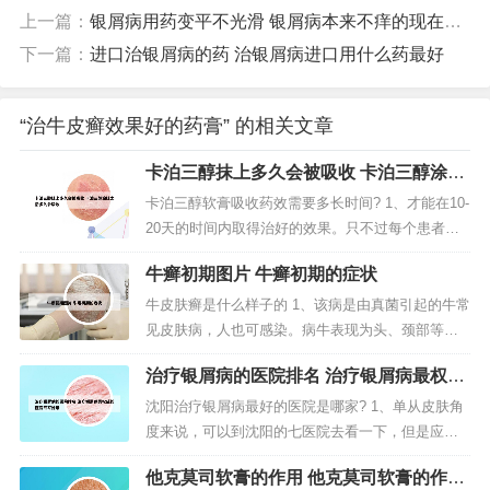
上一篇：
银屑病用药变平不光滑 银屑病本来不痒的现在擦了药以后很痒
下一篇：
进口治银屑病的药 治银屑病进口用什么药最好
“治牛皮癣效果好的药膏” 的相关文章
卡泊三醇抹上多久会被吸收 卡泊三醇涂抹
之后多久会吸收
卡泊三醇软膏吸收药效需要多长时间? 1、才能在10-
20天的时间内取得治好的效果。只不过每个患者自
身病情程度会有不同，后期在有效治疗期间所需的
牛癣初期图片 牛癣初期的症状
疗程天数也肯定会有不同变化，并不是每个人都能
在固定时间内有效治好。都能在固定时间内有效治
牛皮肤癣是什么样子的 1、该病是由真菌引起的牛常
好。2、而患者在使用卡泊三醇软膏进行治疗的时
见皮肤病，人也可感染。病牛表现为头、颈部等不
候，通常两个疗程就会见效了...
同部位出现“铜钱样”结节，严重时波及全身。2、本
治疗银屑病的医院排名 治疗银屑病最权威
病在临床分为四种牛皮癣类型：寻常型、关节型、
的医院专家是谁
红皮型、脓疱型。在临床上可分为三期：进行期、
沈阳治疗银屑病最好的医院是哪家? 1、单从皮肤角
静止期和消退期。3、牛皮肤癣是一种常见的慢性复
度来说，可以到沈阳的七医院去看一下，但是应该
发性炎症性皮肤病，特征性为...
不会起到很好的效果，最好是到辽宁中医系统的调
他克莫司软膏的作用 他克莫司软膏的作用
理一下内分泌，及根据自己的身体情况，做个外敷