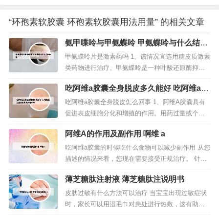
“环孢素软胶囊 环孢素软胶囊用法用量” 的相关文章
氨甲喋呤与甲氨蝶呤 甲氨蝶呤与什么结构
相似
甲氨蝶呤片是激素药吗 1、该情况宜选用糖皮质激素
类药物进行治疗。甲氨蝶呤是一种叶酸还原酶抑制
剂，主要作用是抑制二氢叶酸还原酶，使二氢叶酸
吃阿维a胶囊全身脱皮多久能好 吃阿维a胶
不能正常地转化为四氢叶酸，从而阻断DNA和RNA
囊全身脱皮多久能好呀
的合成。2、④硫唑嘌呤。最大用量为每日5 ～ 3m
吃阿维a胶囊全身脱皮怎么回事 1、阿维A胶囊具有
g/kg。如合用别嘌呤醇，该药减量25%。⑤甲氨蝶
促进表皮细胞分化和增殖的作用。用药过量或个人
呤。可阻断细胞的...
体质等因素引起的不良反应，皮肤起鳞然后脱掉。
阿维A的作用及副作用 啊维 a
不要担心，你停药就不会有事了，至于那些没有脱
掉的皮嘛，它会慢慢变成死皮脱掉的，不必采取什
吃阿维a胶囊的时候吃什么食物可以减少副作用 从您
么措施。2、吃阿维a严重脱皮是好是坏 服用阿维a
描述的情况来看，您现在需要接受正规治疗。 针对
胶囊后皮肤脱落是正常现象，但...
你的情况，其实可以看看世界上最先进的M-D银屑病
薄芝糖肽注射液 薄芝糖肽注说明书
多维康复系统。 针对银屑病顽固易复发，具有一定
的速效抗复发作用。严重肝肾功能不全者，高脂血
皮肤过敏有什么方法可以治疗 当宝宝出现过敏症状
症者维生素a过多症或者是对维生素a及代谢物过敏
时，家长可以用湿毛巾对患处进行热敷，这有助于
症也是不可以服用这款药...
缓解症状。严重症状需就医但如果症状严重，应立