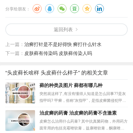
分享给朋友：
返回列表
上一篇：
治癣打针是不是好得快 癣打什么针水
下一篇：
皮肤藓有传染吗 皮肤藓传染人吗
“头皮藓长啥样 头皮藓什么样子” 的相关文章
藓的种类及图片 藓都有哪几种
突然就这样了,有没有懂得人知道是怎么回事??是灰
指甲吗? 甲癣，俗称“灰指甲”，是指皮癣菌侵犯甲板
或甲下所引起的疾病。甲真菌病是由皮癣菌、酵母
治皮癣的药膏 治皮癣的药膏不含激素
菌及非皮癣菌等真菌引起的甲感染。您好：你这是
灰指甲，手指甲或脚趾甲变成灰白色，人们通常称
皮癣怎么治用什么药膏? 其中抗真菌药物，外用药方
之为“灰指甲”。这其实是由真菌感染而引起的甲病，
面常用的包括克霉唑软膏，益康唑软膏，酮康唑软