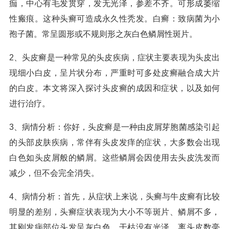
痂，中心有毛发贯穿，发无光泽，参差不齐。可形成萎缩
性瘢痕。这种头癣可造成永久性秃发。白癣：致病菌为小
孢子菌。常呈圆形或不规则形之灰白色鳞屑性斑片。
2、头皮癣是一种常见的头皮疾病，症状主要表现为头皮出
现细小白皮，呈片状分布，严重时可多处皮癣融合成大片
的白皮。本文将深入探讨头皮癣的成因和症状，以及如何
进行治疗。
3、病情分析：你好，头皮癣是一种由皮屑芽胞菌感染引起
的头部皮肤疾病，常伴有头皮发痒的症状，大多数会出现
白色如头皮屑般的鳞屑。这些鳞屑会因使用去头皮洗发而
减少，但不会完全消失。
4、病情分析：首先，从症状上来说，头癣与牛皮癣有比较
明显的差别，头癣症状表现为大小不等斑片、鳞屑不多，
其刚发病部位头发呈灰白色，干枯没有光泽，离头皮数毫