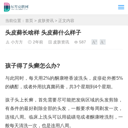
当前位置：
首页
>
皮肤资讯
> 正文内容
头皮藓长啥样 头皮藓什么样子
小方方
2年前
皮肤资讯
587
孩子得了头癣怎么办?
与此同时，每天用2%的酮康唑香波洗头，皮疹处外擦5%
的碘酊，或者外用抗真菌药膏，共3个星期到4个星期。
孩子头上长癣，首先需要尽可能把发病区域的头发剪除，
有条件的最好剃除全部的头发，一般要求每周剃发一次，
连续八周。临床上洗头可以用硫磺皂或者酮康唑洗剂，一
般每天清洗一次，也是连用八周。