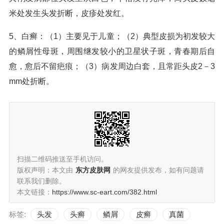
米处发生头发折断，皮疹处发红。
5、白癣：（1）主要见于儿童；（2）典型皮损为初发较大
的鳞屑性母斑，周围继发较小的卫星状子斑，青春期后自
愈，愈后不留疤痕；（3）病发周边白套，且常距头皮2－3
mm处折断。
扫描二维码推送至手机访问。
版权声明：本文由
东方皮肤网
的网友提供发布，如有问题请
联系我们删除。
本文链接：
https://www.sc-eart.com/382.html
标签:
头发
头癣
鳞屑
皮癣
真菌