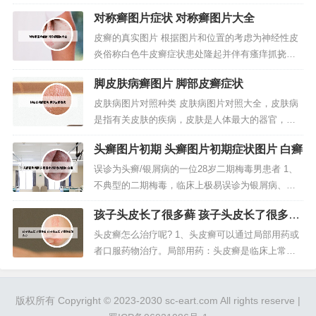
现代医学称为甲癣。真菌...
膏，联苯苄唑软膏，特比萘芬软膏等等，它们对于
对称癣图片症状 对称癣图片大全
皮肤癣菌都有比较强的抑制和杀灭作用。皮癣跟真
菌感染有关，可用抗真菌的药物来治疗，如特比萘
皮癣的真实图片 根据图片和位置的考虑为神经性皮
芬乳膏以及复方酮康唑乳膏。当皮癣发作引起皮肤
炎俗称白色牛皮癣症状患处隆起并伴有瘙痒抓挠会
瘙时，也可联合抗过敏的药物来治疗...
出现白色皮屑。足癣为足部的皮肤癣菌感染。多见
脚皮肤病癣图片 脚部皮癣症状
于成人，儿童少见。发病季节性明显，夏秋病重，
冬春病减。皮肤受损，真菌很容易入侵，或是洗澡
皮肤病图片对照种类 皮肤病图片对照大全，皮肤病
经常没有吹干，有的狗狗就是洗完澡后就立马跑开
是指有关皮肤的疾病，皮肤是人体最大的器官，皮
了，家长也没有坚持擦干，长此以往，...
肤病的种类有很多，大部分内脏发生的疾病也可以
头癣图片初期 头癣图片初期症状图片 白癣
在皮肤上出现一些症状，下面分享皮肤病图片对照
大全。体癣：是发生在人皮肤浅表层的真菌感染性
误诊为头癣/银屑病的一位28岁二期梅毒男患者 1、
皮肤病，分为直接接触和间接接触传染。主要表现
不典型的二期梅毒，临床上极易误诊为银屑病、玫
为红色斑块、干鳞湿硬、皮肤瘙痒、多...
瑰糠疹、湿疹、脂溢性皮炎、头癣、脓疱疮等。2、
孩子头皮长了很多藓 孩子头皮长了很多藓
一）早期梅毒：包括一期、二期和病期不足两年的
怎么办
潜伏梅毒患者，可给予青霉素肌肉注射，每侧臀部1
头皮癣怎么治疗呢? 1、头皮癣可以通过局部用药或
20万单位，共240万单位，只注射一次。3、病情分
者口服药物治疗。局部用药：头皮癣是临床上常见
析：首先，从症状上来...
的一种癣，属于一种皮肤浅表的真菌感染，可能与
平时不注意头部卫生或者身体抵抗力低下等因素有
关。2、想要快速治疗头癣，最好可以选择口服药
版权所有 Copyright © 2023-2030 sc-eart.com All rights reserve |
物，配合外用药物共同治疗。3、治疗方案：1，剃