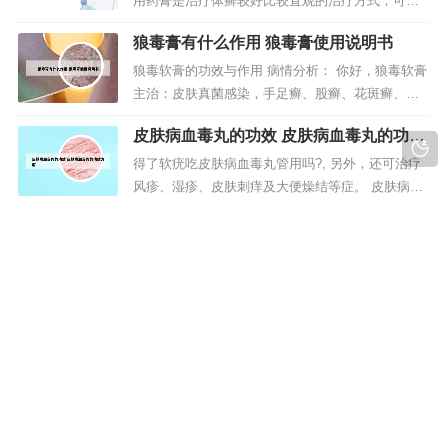
用药膏是治疗体癣较好比较直观的治疗方式，可以
引起的，你用复方醋酸氟氢...
做到直接给药，其方法取适量的治疗体癣的药膏，
狼毒膏有什么作用 狼毒膏使用说明书
在发病部位坚持早晚涂抹，疗程期间按照医嘱的要
求进行上药。2、如果体癣面积较大，病情较重者，
狼毒软膏的功效与作用 病情分析： 你好，狼毒软膏
需要配合口服药物治疗，常用伊曲康唑胶囊；或者
主治：皮肤真菌感染，手足癣、股癣、花斑癣、蚊
盐酸特比奈芬片。药物治疗的同时...
虫叮咬、 男女外阴瘙痒人群的抑菌清洁、保健、并
皮肤病血毒丸的功效 皮肤病血毒丸的功效
具有促进康复作用。说到狼毒软膏，其实一种从植
方解
物狼毒中提取物制作而成的一种药膏类的药物，可
得了软疣吃皮肤病血毒丸管用吗?, 另外，还可治疗
以用于现在各种皮肤疾病的治疗。植物狼毒的根入
风疹、湿疹、皮肤刺痒及大便燥结等症。 皮肤病血
药具有泻水逐饮、破积杀虫之功效...
毒丸经过多年的临床检验，对于治疗皮肤病有一定
打生物制剂有依赖性吗 打生物制剂会影响
的疗效。皮肤病血毒丸 根据《中国药典》 、《金匮
生育吗?
要略》和《伤寒论》中的药典。由常见的中药精制
生物制剂是治疗强直性脊柱炎有瘾吗? 1、雷公藤多
而成。一般抗病毒或者提高身体免疫的都有一定作
甙有消炎止痛作用，服用方便。副作用有胃肠反
用，只是去掉比较慢，外治效...
应、白细胞减少、月经紊乱及精子活力降低等，停
药后可恢复。2、你好，对于生物制剂在强直性脊柱
炎的治疗中的地位是这样的：对于脊柱和双髋关
版权所有 Copyright © 2023-2030 sc-eart.com All rights reserve |
节、双侧骶髂关节受累的病人来说，生物制剂是目
蜀ICP备06021086号-1
前国际上唯一治疗有效的药物。3、现...
声明：本站部分文字及图片来自于网络，如有侵权请您联系本站删
除