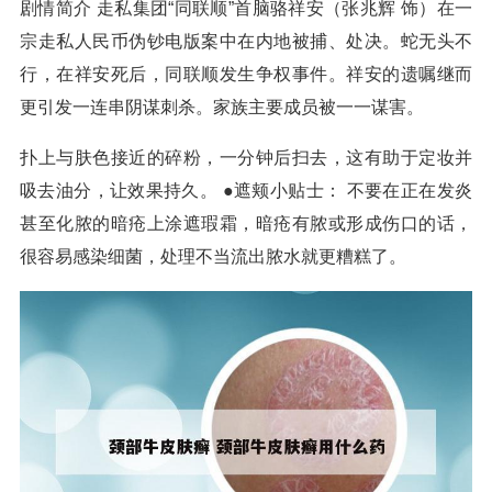
剧情简介 走私集团“同联顺”首脑骆祥安（张兆辉 饰）在一
宗走私人民币伪钞电版案中在内地被捕、处决。蛇无头不
行，在祥安死后，同联顺发生争权事件。祥安的遗嘱继而
更引发一连串阴谋刺杀。家族主要成员被一一谋害。
扑上与肤色接近的碎粉，一分钟后扫去，这有助于定妆并
吸去油分，让效果持久。 ●遮颊小贴士： 不要在正在发炎
甚至化脓的暗疮上涂遮瑕霜，暗疮有脓或形成伤口的话，
很容易感染细菌，处理不当流出脓水就更糟糕了。