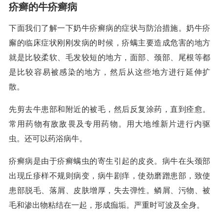
疥癣的牛疥癣病
下面我们了解一下奶牛疥癣病的症状与防治措施。奶牛疥
廨的临床症状刚刚发病的时候，疥螨主要造成危害的地方
就是比较柔软、毛发较短的地方，面部、颈部、尾根等都
是比较容易被感染的地方，然后从这些地方进行延伸扩
散。
先剪去牛患部和附近的被毛，然后反复涂药，直到痊愈。
常用药物有敌敌畏及专用药物。用大地维新片进行内驱
虫。还可以药浴病牛。
疥癣病是由于疥癣螨虫的寄生引起的皮炎。病牛在头颈部
出现丘疹样不规则病变，病牛剧痒，使劲磨蹭患部，致使
患部脱毛、落屑、皮肤增厚，失去弹性。鳞屑、污物、被
毛和渗出物粘结在一起，形成痂垢。严重时可波及全身。