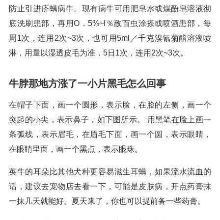
防止引进疥螨病牛。现有病牛可用肥皂水或煤酚皂溶液彻
底洗刷患部，再用O．5%~l％敌百虫涂搽或喷酒患部，每
周1次，连用2次~3次，也可用5ml／千克溴氰菊酯溶液喷
淋，用量以湿透皮毛为准，5日1次，连用2次~3次。
牛脖那地方涨了一小片黑毛怎么回事
在帽子下面，画一个圆形，表示脸，在脸的左侧，画一个
突起的小尖，表示鼻子，如下图所示。 用黑笔在脸上画一
条弧线，表示眉毛，在眉毛下面，画一个圆，表示眼睛，
在眼睛里面，画一个黑点，表示眼珠。
英牛的耳朵比其他犬种更容易滋生耳螨，如果流水流血的
话，建议去宠物店去看一下，可能是皮肤病，开点药膏抹
一抹几天就能好。夏天来了，你也可以提前备一些药膏。