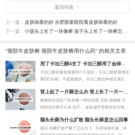
返回列表
上一篇：
皮肤病看的好 合肥那家医院看皮肤病看的好
下一篇：
小孩头上长了一块像癣 孩子头上长了一块癣怎么治
“颈部牛皮肤癣 颈部牛皮肤癣用什么药” 的相关文章
用了卡泊三醇4支了 卡泊三醇用了会掉皮
吗
卡泊三醇软膏有激素吗? 不是的，卡泊三醇软膏维生
素D衍生物，不是激素的。卡泊三醇这种维生素D衍
生物能抑制皮肤细胞增生和诱导起分化，从而使银
背上起了一片藓怎么办 背上长了一片一片
屑病（牛皮癣）皮损的增生和分化异常得以纠正，
皮癣很痒
所以常常临床用作治疗银屑病。卡泊三醇软膏是不
胳膊和后背起了好多癣一样的东西,无色,很粗糙,不
含有激素的，因此，也不会产生依赖性。卡泊三醇
摸的话分辨不出来,也不... 皮肤扁平苔藓症状水疱：
软膏通用名为卡泊三醇软膏。那么...
一般为粟粒状，多见于软腭，但也可发生于其它部
额头长藓为什么扩散 额头长藓是怎么回事
位。水疱轻易破裂，在一日夜间又重新泛起。皮肤
扁平苔藓症状糜烂：糜烂型常见，范围相称广泛，
请问,体癣扩散严重了怎么办 1、外用涂抹药膏。外
几乎可遍及整个口腔粘膜。这个是经常靠在桌子上