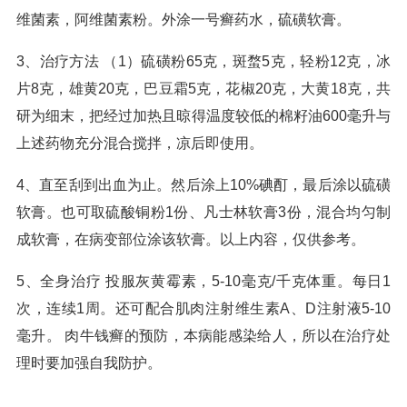
维菌素，阿维菌素粉。外涂一号癣药水，硫磺软膏。
3、治疗方法 （1）硫磺粉65克，斑蝥5克，轻粉12克，冰
片8克，雄黄20克，巴豆霜5克，花椒20克，大黄18克，共
研为细末，把经过加热且晾得温度较低的棉籽油600毫升与
上述药物充分混合搅拌，凉后即使用。
4、直至刮到出血为止。然后涂上10%碘酊，最后涂以硫磺
软膏。也可取硫酸铜粉1份、凡士林软膏3份，混合均匀制
成软膏，在病变部位涂该软膏。以上内容，仅供参考。
5、全身治疗 投服灰黄霉素，5-10毫克/千克体重。每日1
次，连续1周。还可配合肌肉注射维生素A、D注射液5-10
毫升。 肉牛钱癣的预防，本病能感染给人，所以在治疗处
理时要加强自我防护。